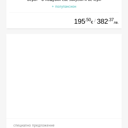
+ полупансион
.50
.37
195
382
/
€
лв.
специално предложение