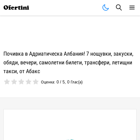
Почивки
Стоки
В града
Всички оферти
Ofertini
Почивка в Адриатическа Албания! 7 нощувки, закуски,
обяди, вечери, самолетни билети, трансфери, летищни
такси, от Абакс
Оценка:
0
/
5
,
0
Глас(а)