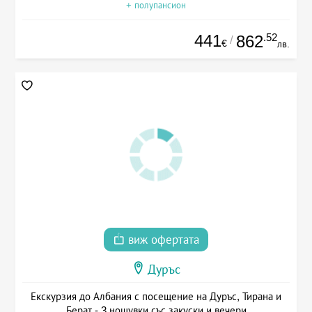
+ полупансион
441
.52
862
/
€
лв.
виж офертата
Дуръс
Екскурзия до Албания с посещение на Дуръс, Тирана и
Берат - 3 нощувки със закуски и вечери