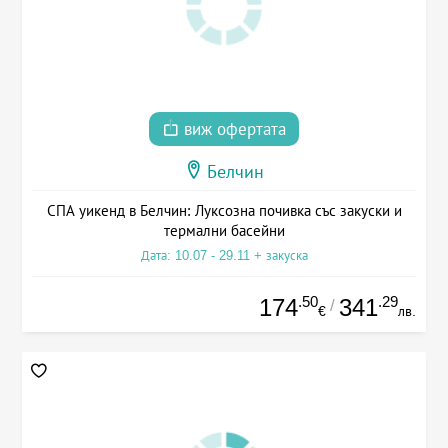
виж офертата
Белчин
СПА уикенд в Белчин: Луксозна почивка със закуски и
термални басейни
Дата: 10.07 - 29.11 + закуска
.50
.29
174
341
/
€
лв.