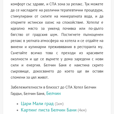
комфорт със здраве, и СПА зона за релакс. Тук можете
да се насладите на различни терапевтични процедури,
стимулирани от силите на минералната вода, и да
откриете истински оазис на спокойствие. Хотелът е
идеално място за уикенд почивка или по-дълго
бягство от градския шум. Постигнете пълноценен
релакс в уютната атмосфера на хотела и се отдайте на
винени и кулинарни преживявания в ресторанта му.
Съчетайте всичко това с преходи из красивите
околности и ще се върнете у дома заредени с нови
сили и енергия. Белчин Баня е наистина скрито
съкровище, докосването до което ще ви остави
спомени за цял живот.
Забележителности в близост до СПА Хотел Белчин
Белчин
Гардън, Белчин Баня,
Цари Мали град
(1км)
Картинг писта Белчин Бани
(4км)