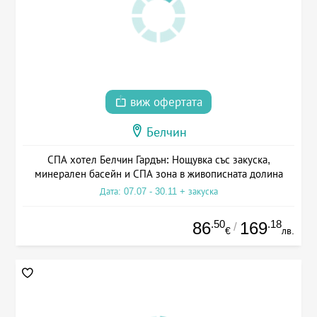
виж офертата
Белчин
СПА хотел Белчин Гардън: Нощувка със закуска,
минерален басейн и СПА зона в живописната долина
Дата: 07.07 - 30.11 + закуска
.50
.18
86
169
/
€
лв.