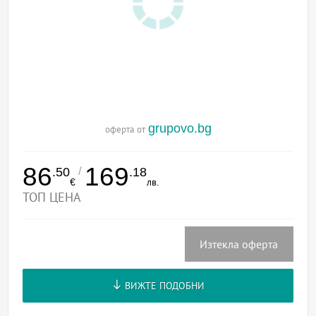
grupovo.bg
оферта от
86
169
/
.50
.18
€
лв.
ТОП ЦЕНА
Изтекла оферта
ВИЖТЕ ПОДОБНИ