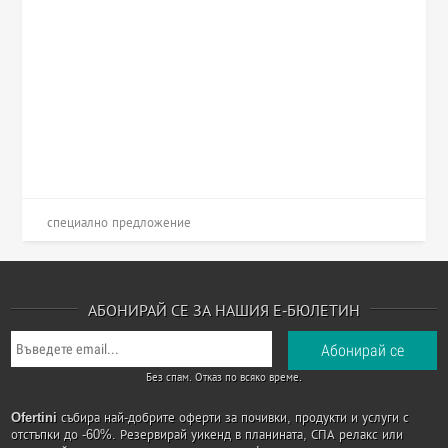
специално предложение
АБОНИРАЙ СЕ ЗА НАШИЯ Е-БЮЛЕТИН
Без спам. Отказ по всяко време.
Ofertini
събира най-добрите оферти за почивки, продукти и услуги с
отстъпки до -60%. Резервирай уикенд в планината, СПА релакс или