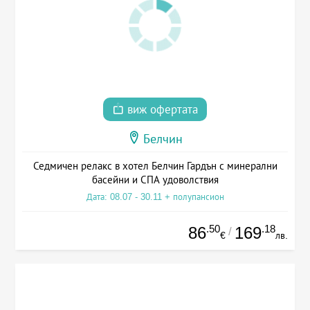
виж офертата
Белчин
Седмичен релакс в хотел Белчин Гардън с минерални
басейни и СПА удоволствия
Дата: 08.07 - 30.11 + полупансион
.50
.18
86
169
/
€
лв.