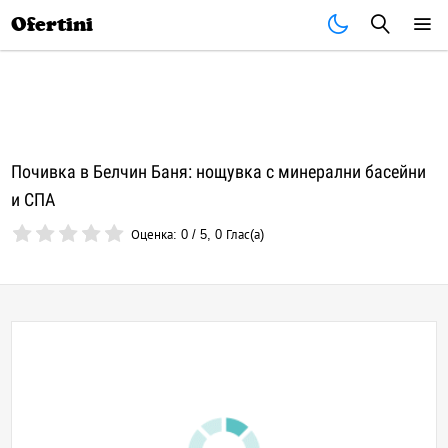
Почивки
Стоки
В града
Всички оферти
Ofertini
Почивка в Белчин Баня: нощувка с минерални басейни
и СПА
Оценка:
0
/
5
,
0
Глас(а)