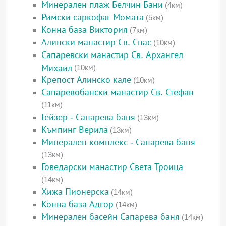
Минерален плаж Белчин Бани
(4км)
Римски саркофаг Момата
(5км)
Конна база Виктория
(7км)
Алински манастир Св. Спас
(10км)
Сапаревски манастир Св. Архангел
Михаил
(10км)
Крепост Алинско кале
(10км)
Сапаревобански манастир Св. Стефан
(11км)
Гейзер - Сапарева баня
(13км)
Къмпинг Верила
(13км)
Минерален комплекс - Сапарева баня
(13км)
Говедарски манастир Света Троица
(14км)
Хижа Пионерска
(14км)
Конна база Адгор
(14км)
Минерален басейн Сапарева баня
(14км)