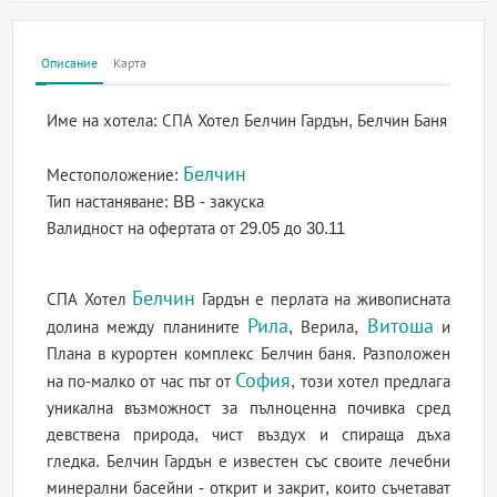
Описание
Карта
Име на хотела:
СПА Хотел Белчин Гардън, Белчин Баня
Белчин
Местоположение:
Тип настаняване:
BB - закуска
Валидност на офертата
от 29.05 до 30.11
Белчин
СПА Хотел
Гардън е перлата на живописната
Рила
Витоша
долина между планините
, Верила,
и
Плана в курортен комплекс Белчин баня. Разположен
София
на по-малко от час път от
, този хотел предлага
уникална възможност за пълноценна почивка сред
девствена природа, чист въздух и спираща дъха
гледка. Белчин Гардън е известен със своите лечебни
минерални басейни - открит и закрит, които съчетават