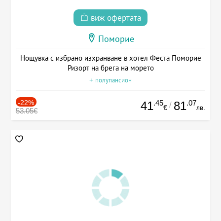
виж офертата
Поморие
Нощувка с избрано изхранване в хотел Феста Поморие
Ризорт на брега на морето
+ полупансион
-22%
.45
.07
41
81
/
€
лв.
53.05€