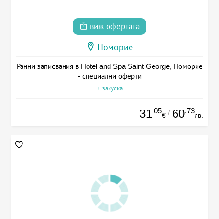
виж офертата
Поморие
Ранни записвания в Hotel and Spa Saint George, Поморие
- специални оферти
+ закуска
.05
.73
31
60
/
€
лв.