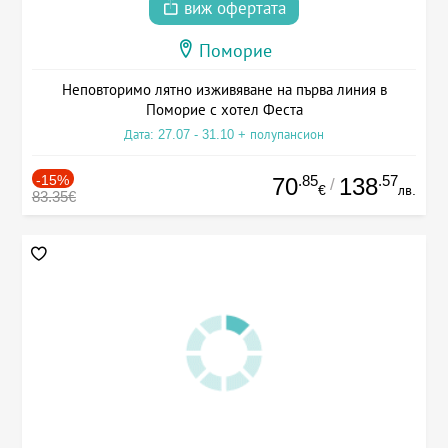
виж офертата
Поморие
Неповторимо лятно изживяване на първа линия в
Поморие с хотел Феста
Дата: 27.07 - 31.10 + полупансион
-15%
.85
.57
70
138
/
€
лв.
83.35€