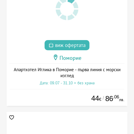
виж офертата
Поморие
Апартхотел Иглика в Поморие - първа линия с морски
изглед
Дата: 09.07 - 31.10 + без храна
44
.06
86
/
€
лв.