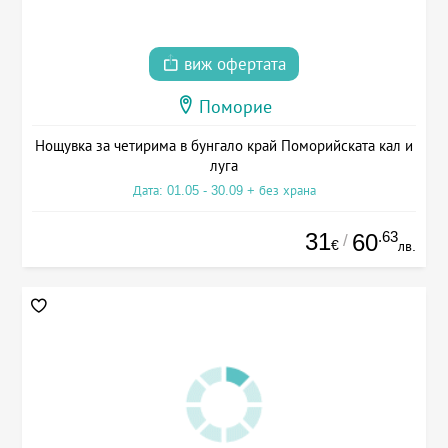
виж офертата
Поморие
Нощувка за четирима в бунгало край Поморийската кал и
луга
Дата: 01.05 - 30.09 + без храна
31
.63
60
/
€
лв.