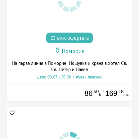
виж офертата
Поморие
На първа линия в Поморие: Нощувка и храна в хотел Св.
Св. Петър и Павел
Дата: 03.07 - 30.09 + пълен пансион
.50
.18
86
169
/
€
лв.