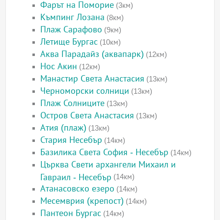
Фарът на Поморие
(3км)
Къмпинг Лозана
(8км)
Плаж Сарафово
(9км)
Летище Бургас
(10км)
Аква Парадайз (аквапарк)
(12км)
Нос Акин
(12км)
Манастир Света Анастасия
(13км)
Черноморски солници
(13км)
Плаж Солниците
(13км)
Остров Света Анастасия
(13км)
Атия (плаж)
(13км)
Стария Несебър
(14км)
Базилика Света София - Несебър
(14км)
Църква Свети архангели Михаил и
Гавраил - Несебър
(14км)
Атанасовско езеро
(14км)
Месемврия (крепост)
(14км)
Пантеон Бургас
(14км)