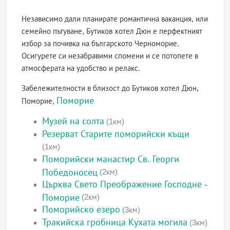
Независимо дали планирате романтична ваканция, или
семейно пътуване, Бутиков хотел Дюн е перфектният
избор за почивка на българското Черноморие.
Осигурете си незабравими спомени и се потопете в
атмосферата на удобство и релакс.
Забележителности в близост до Бутиков хотел Дюн,
Поморие
Поморие,
Музей на солта
(1км)
Резерват Старите поморийски къщи
(1км)
Поморийски манастир Св. Георги
Победоносец
(2км)
Църква Свето Преображение Господне -
Поморие
(2км)
Поморийско езеро
(3км)
Тракийска гробница Кухата могила
(3км)