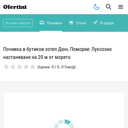
Ofertini
Почивки
Стоки
В града
Всички оферти
Почивка в бутиков хотел Дюн, Поморие: Луксозно
настаняване на 20 м от морето
Оценка:
0
/
5
,
0
Глас(а)