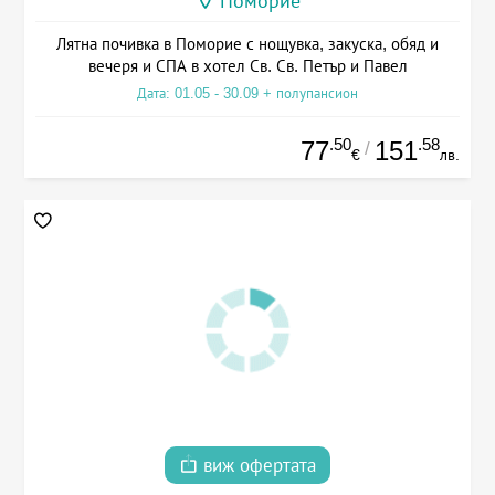
Поморие
Лятна почивка в Поморие с нощувка, закуска, обяд и
вечеря и СПА в хотел Св. Св. Петър и Павел
Дата: 01.05 - 30.09 + полупансион
.50
.58
77
151
/
€
лв.
виж офертата