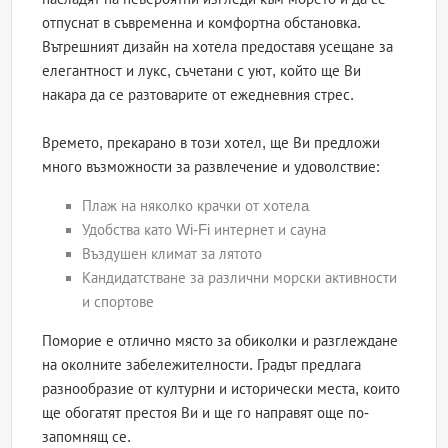
отпуснат в съвременна и комфортна обстановка.
Вътрешният дизайн на хотела предоставя усещане за
елегантност и лукс, съчетани с уют, който ще Ви
накара да се разтоварите от ежедневния стрес.
Времето, прекарано в този хотел, ще Ви предложи
много възможности за развлечение и удоволствие:
Плаж на няколко крачки от хотелa
Удобства като Wi-Fi интернет и сауна
Въздушен климат за лятото
Кандидатстване за различни морски активности
и спортове
Поморие е отлично място за обиколки и разглеждане
на околните забележителности. Градът предлага
разнообразие от културни и исторически места, които
ще обогатят престоя Ви и ще го направят още по-
запомнящ се.