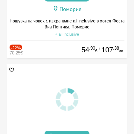
Поморие
Нощувка на човек с изхранване all inclusive в хотел Феста
Виа Понтика, Поморие
+ all inclusive
-22%
.90
.38
54
107
/
€
лв.
70.25€