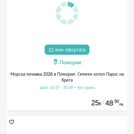
виж офертата
Поморие
Морска почивка 2026 в Поморие: Семеен хотел Парос на
брега
Дата: 15.07 - 30.09 + без храна
25
.90
48
/
€
лв.