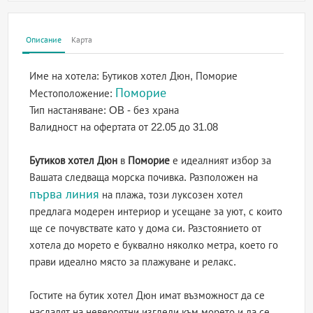
Описание
Карта
Име на хотела:
Бутиков хотел Дюн, Поморие
Поморие
Местоположение:
Тип настаняване:
OB - без храна
Валидност на офертата
от 22.05 до 31.08
Бутиков хотел Дюн
в
Поморие
е идеалният избор за
Вашата следваща морска почивка. Разположен на
първа линия
на плажа, този луксозен хотел
предлага модерен интериор и усещане за уют, с които
ще се почувствате като у дома си. Разстоянието от
хотела до морето е буквално няколко метра, което го
прави идеално място за плажуване и релакс.
Гостите на бутик хотел Дюн имат възможност да се
насладят на невероятни изгледи към морето и да се