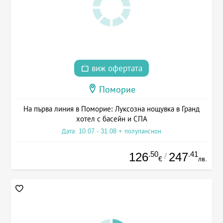
виж офертата
Поморие
На първа линия в Поморие: Луксозна нощувка в Гранд
хотел с басейн и СПА
Дата: 10.07 - 31.08 + полупансион
.50
.41
126
247
/
€
лв.