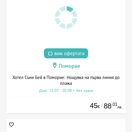
виж офертата
Поморие
Хотел Съни Бей в Поморие: Нощувка на първа линия до
плажа
Дата: 21.07 - 20.09 + без храна
45
.01
88
/
€
лв.