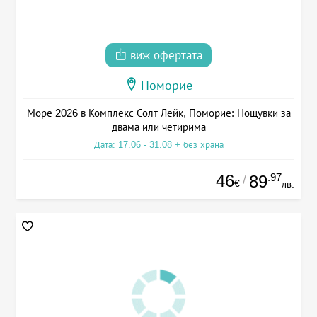
виж офертата
Поморие
Море 2026 в Комплекс Солт Лейк, Поморие: Нощувки за
двама или четирима
Дата: 17.06 - 31.08 + без храна
46
.97
89
/
€
лв.