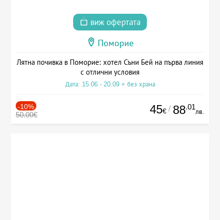
виж офертата
Поморие
Лятна почивка в Поморие: хотел Съни Бей на първа линия
с отлични условия
Дата: 15.06 - 20.09 + без храна
-10%
45
.01
88
/
€
лв.
50.00€