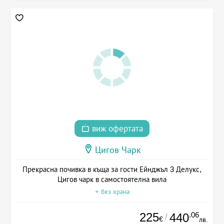
виж офертата
Цигов Чарк
Прекрасна почивка в къща за гости Ейнджъл 3 Делукс,
Цигов чарк в самостоятелна вила
+ без храна
225
.06
440
/
€
лв.