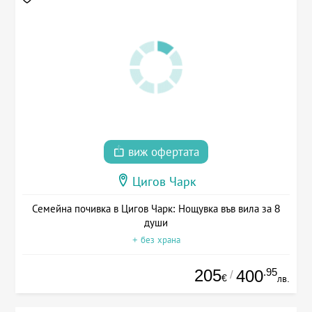
виж офертата
Цигов Чарк
Семейна почивка в Цигов Чарк: Нощувка във вила за 8
души
+ без храна
205
.95
400
/
€
лв.