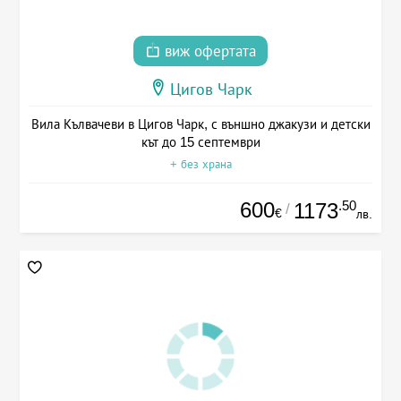
виж офертата
Цигов Чарк
Вила Кълвачеви в Цигов Чарк, с външно джакузи и детски
кът до 15 септември
+ без храна
600
.50
1173
/
€
лв.