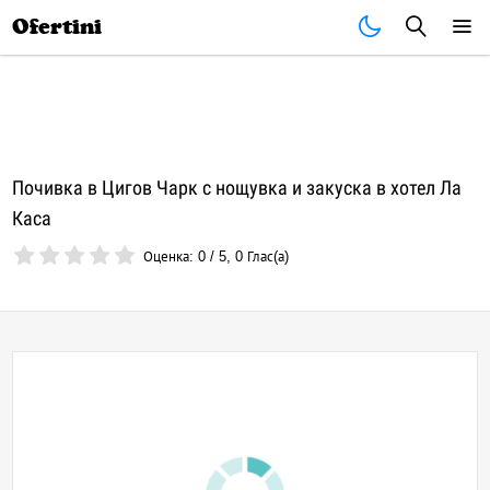
Почивки
Стоки
В града
Всички оферти
Ofertini
Почивка в Цигов Чарк с нощувка и закуска в хотел Ла
Каса
Оценка:
0
/
5
,
0
Глас(а)