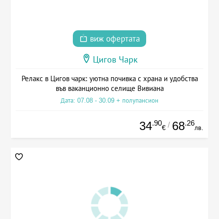
виж офертата
Цигов Чарк
Релакс в Цигов чарк: уютна почивка с храна и удобства
във ваканционно селище Вивиана
Дата: 07.08 - 30.09 + полупансион
.90
.26
34
68
/
€
лв.