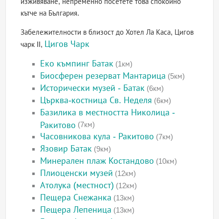
изживяване, непременно посетете това спокойно
кътче на България.
Забележителности в близост до Хотел Ла Каса, Цигов
Цигов Чарк
чарк II,
Еко къмпинг Батак
(1км)
Биосферен резерват Мантарица
(5км)
Исторически музей - Батак
(6км)
Църква-костница Св. Неделя
(6км)
Базилика в местността Николица -
Ракитово
(7км)
Часовникова кула - Ракитово
(7км)
Язовир Батак
(9км)
Минерален плаж Костандово
(10км)
Плиоценски музей
(12км)
Атолука (местност)
(12км)
Пещера Снежанка
(13км)
Пещера Лепеница
(13км)