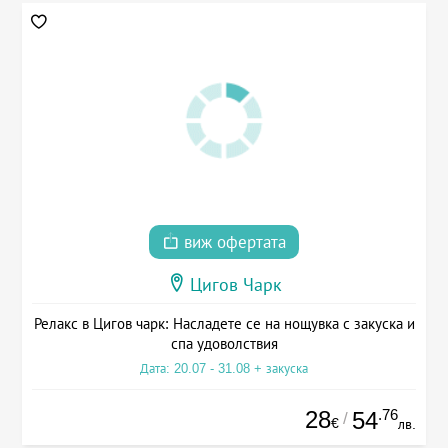
виж офертата
Цигов Чарк
Релакс в Цигов чарк: Насладете се на нощувка с закуска и
спа удоволствия
Дата: 20.07 - 31.08 + закуска
28
.76
54
/
€
лв.