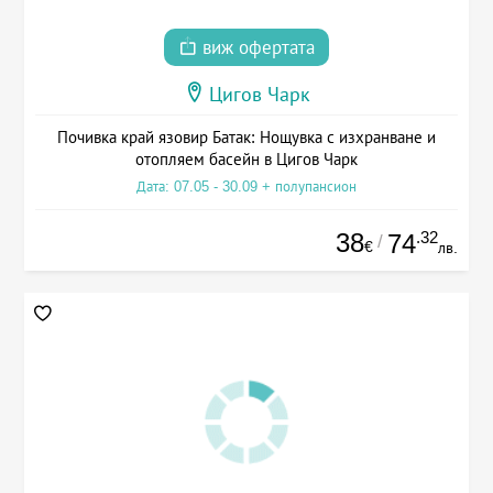
виж офертата
Цигов Чарк
Почивка край язовир Батак: Нощувка с изхранване и
отопляем басейн в Цигов Чарк
Дата: 07.05 - 30.09 + полупансион
38
.32
74
/
€
лв.