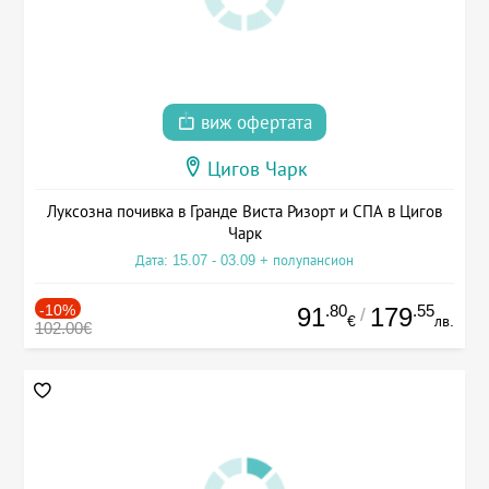
виж офертата
Цигов Чарк
Луксозна почивка в Гранде Виста Ризорт и СПА в Цигов
Чарк
Дата: 15.07 - 03.09 + полупансион
-10%
.80
.55
91
179
/
€
лв.
102.00€