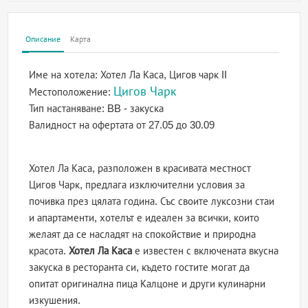
Описание
Карта
Име на хотела:
Хотел Ла Каса, Цигов чарк II
Цигов Чарк
Местоположение:
Тип настаняване:
BB - закуска
Валидност на офертата
от 27.05 до 30.09
Хотел Ла Каса, разположен в красивата местност
Цигов Чарк, предлага изключителни условия за
почивка през цялата година. Със своите луксозни стаи
и апартаменти, хотелът е идеален за всички, които
желаят да се насладят на спокойствие и природна
красота.
Хотел Ла Каса
е известен с включената вкусна
закуска в ресторанта си, където гостите могат да
опитат оригинална пица Калцоне и други кулинарни
изкушения.