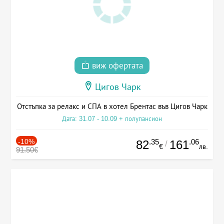
виж офертата
Цигов Чарк
Отстъпка за релакс и СПА в хотел Брентас във Цигов Чарк
Дата: 31.07 - 10.09 + полупансион
-10%
.35
.06
82
161
/
€
лв.
91.50€