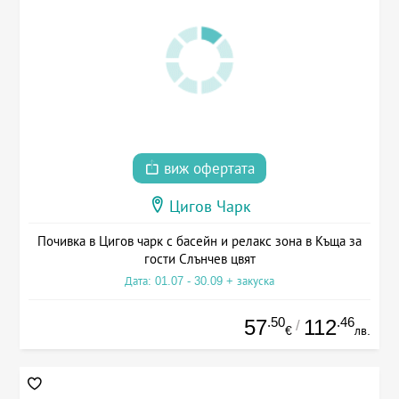
виж офертата
Цигов Чарк
Почивка в Цигов чарк с басейн и релакс зона в Къща за
гости Слънчев цвят
Дата: 01.07 - 30.09 + закуска
.50
.46
57
112
/
€
лв.