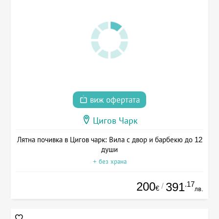
виж офертата
Цигов Чарк
Лятна почивка в Цигов чарк: Вила с двор и барбекю до 12
души
+ без храна
200
.17
391
/
€
лв.