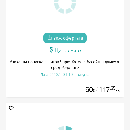
виж офертата
Цигов Чарк
Уникална почивка в Цигов Чарк: Хотел с басейн и джакузи
сред Родопите
Дата: 22.07 - 31.10 + закуска
60
.35
117
/
€
лв.