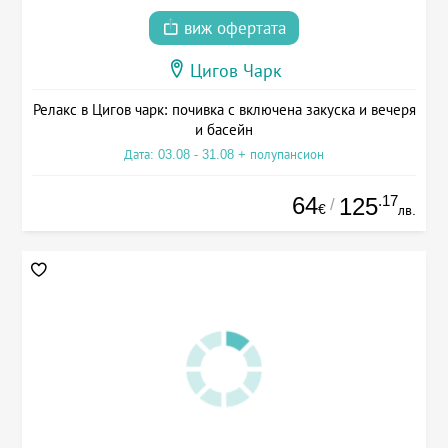
виж офертата
Цигов Чарк
Релакс в Цигов чарк: почивка с включена закуска и вечеря
и басейн
Дата: 03.08 - 31.08 + полупансион
64
.17
125
/
€
лв.