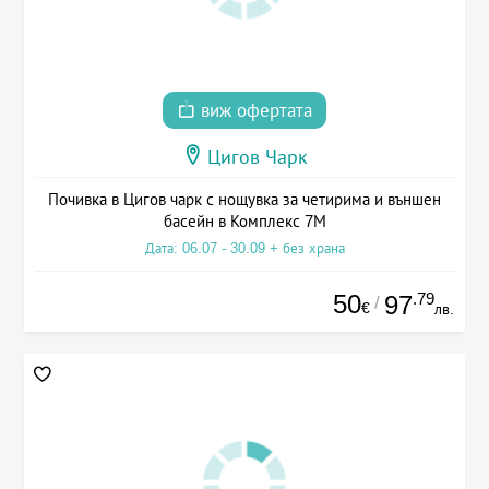
виж офертата
Цигов Чарк
Почивка в Цигов чарк с нощувка за четирима и външен
басейн в Комплекс 7М
Дата: 06.07 - 30.09 + без храна
50
.79
97
/
€
лв.