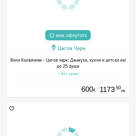
виж офертата
Цигов Чарк
Вила Кълвачеви - Цигов чарк: Джакузи, кухня и детски кът
до 25 души
+ без храна
600
.50
1173
/
€
лв.