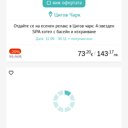
виж офертата
Цигов Чарк
Отдайте се на есенен релакс в Цигов чарк: 4-звезден
SPA хотел с басейн и изхранване
Дата: 11.09 - 30.11 + полупансион
-20%
.20
.17
73
143
/
€
лв.
91.50€