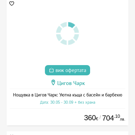
виж офертата
Цигов Чарк
Нощувка в Цигов Чарк: Уютна къща с басейн и барбекю
Дата: 30.05 - 30.09 + без храна
360
.10
704
/
€
лв.