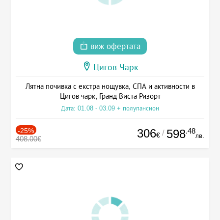
виж офертата
Цигов Чарк
Лятна почивка с екстра нощувка, СПА и активности в
Цигов чарк, Гранд Виста Ризорт
Дата: 01.08 - 03.09 + полупансион
-25%
306
.48
598
/
€
лв.
408.00€