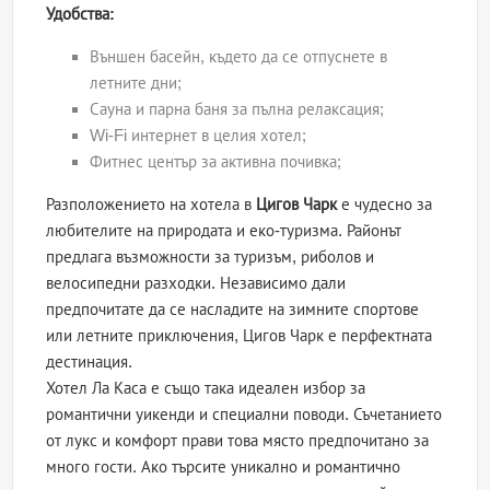
Удобства:
Външен басейн, където да се отпуснете в
летните дни;
Сауна и парна баня за пълна релаксация;
Wi-Fi интернет в целия хотел;
Фитнес център за активна почивка;
Разположението на хотела в
Цигов Чарк
е чудесно за
любителите на природата и еко-туризма. Районът
предлага възможности за туризъм, риболов и
велосипедни разходки. Независимо дали
предпочитате да се насладите на зимните спортове
или летните приключения, Цигов Чарк е перфектната
дестинация.
Хотел Ла Каса е също така идеален избор за
романтични уикенди и специални поводи. Съчетанието
от лукс и комфорт прави това място предпочитано за
много гости. Ако търсите уникално и романтично