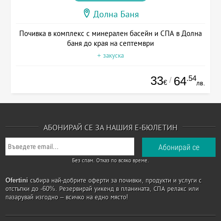
Долна Баня
Почивка в комплекс с минерален басейн и СПА в Долна
баня до края на септември
+ закуска
33
.54
64
/
€
лв.
АБОНИРАЙ СЕ ЗА НАШИЯ Е-БЮЛЕТИН
Без спам. Отказ по всяко време.
Ofertini
събира най-добрите оферти за почивки, продукти и услуги с
отстъпки до -60%. Резервирай уикенд в планината, СПА релакс или
пазарувай изгодно – всичко на едно място!