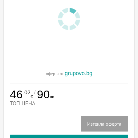
grupovo.bg
оферта от
46
90
/
.02
€
лв.
ТОП ЦЕНА
Изтекла оферта