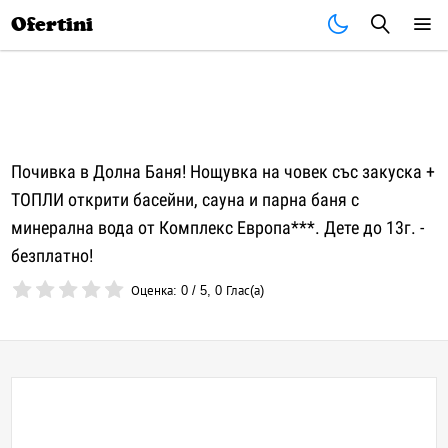
Почивки
Стоки
В града
Всички оферти
Ofertini
Почивка в Долна Баня! Нощувка на човек със закуска +
ТОПЛИ открити басейни, сауна и парна баня с
минерална вода от Комплекс Европа***. Дете до 13г. -
безплатно!
Оценка:
0
/
5
,
0
Глас(а)