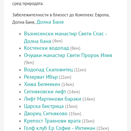
сред природата.
Забележителности в близост до Комплекс Европа,
Долна Баня
Долна Баня,
Възнесенски манастир Свети Спас -
Долна баня
(4км)
Костенски водопад
(8км)
Очушки манастир Свети Пророк Илия
(9км)
Водопад Скаловитец
(11км)
Резерват Ибър
(11км)
Хижа Белмекен
(14км)
Ситняковски лифт
(14км)
Лифт Мартинови бараки
(14км)
Царска Бистрица
(15км)
Дворец Ситняково
(15км)
Крепост Траянови врата
(15км)
Голф клуб Ер София - Ихтиман
(15км)