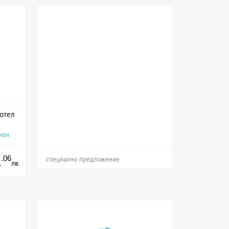
хотел
ион
.06
1
специално предложение
лв.