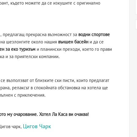
ант, където можете да се изкушите с оригинално
к
, предлагащ прекрасна възможност за
водни спортове
е на шезлонгите около нашия
външен басейн
и да се
ен за еко туризъм
и планински преходи, което го прави
ака и за приятелски компании.
се възползват от близките ски писти, които предлагат
трана, релаксът в спокойната обстановка на хотела ще
пълнен с приключения.
то му очарование. Хотел Ла Каса ви очаква!
Цигов Чарк
Цигов чарк,