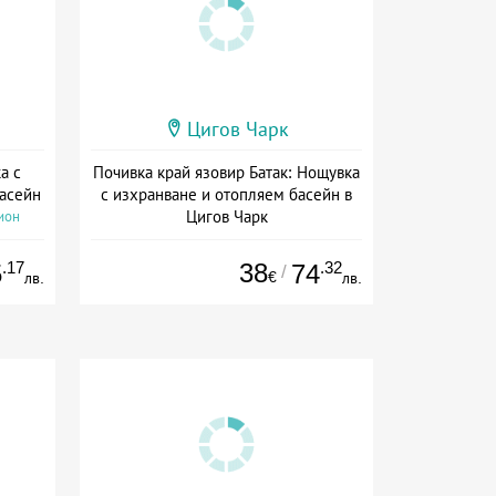
Цигов Чарк
а с
Почивка край язовир Батак: Нощувка
басейн
с изхранване и отопляем басейн в
Цигов Чарк
ион
Дата: 07.05 - 30.09 + полупансион
.17
38
.32
5
74
/
€
лв.
лв.