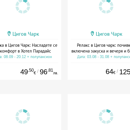
Цигов Чарк
Цигов Чарк
ка в Цигов Чарк: Насладете се
Релакс в Цигов чарк: почивк
 комфорт в Хотел Парадайс
включена закуска и вечеря и 
а: 08.09 - 20.12 + полупансион
Дата: 03.08 - 31.08 + полупанс
.50
.81
64
49
96
12
/
/
€
€
лв.