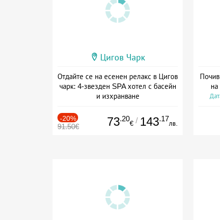
Цигов Чарк
Отдайте се на есенен релакс в Цигов
Почив
чарк: 4-звезден SPA хотел с басейн
на
и изхранване
Дат
Дата: 11.09 - 30.11 + полупансион
-20%
.20
.17
73
143
/
€
лв.
91.50€