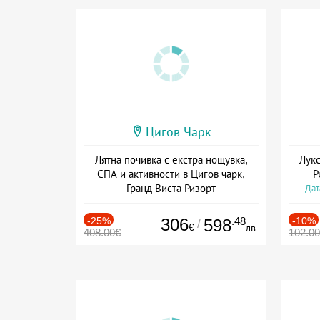
Цигов Чарк
Лятна почивка с екстра нощувка,
Лукс
СПА и активности в Цигов чарк,
Р
Гранд Виста Ризорт
Дат
Дата: 01.08 - 03.09 + полупансион
-25%
306
.48
-10%
598
/
€
лв.
408.00€
102.0