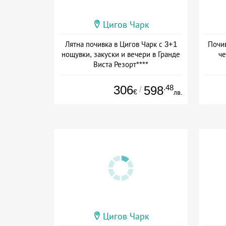
Цигов Чарк
Лятна почивка в Цигов Чарк с 3+1
Почив
нощувки, закуски и вечери в Гранде
че
Виста Резорт****
Дата: 01.08 - 03.09 + полупансион
Да
306
.48
598
/
€
лв.
Цигов Чарк