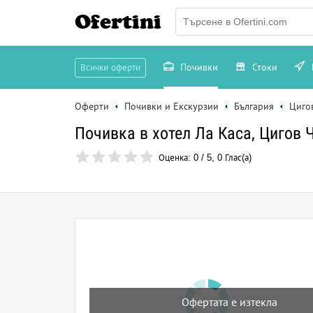
Ofertini
Почивки
Стоки
Всички оферти
Оферти
Почивки и Екскурзии
България
Циго
Почивка в хотел Ла Каса, Цигов 
Оценка:
0
/
5
,
0
Глас(а)
Офертата е изтекла