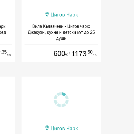
Цигов Чарк
арк:
Вила Кълвачеви - Цигов чарк:
ред
Джакузи, кухня и детски кът до 25
души
а
+ без храна
.35
600
.50
7
1173
/
€
лв.
лв.
Цигов Чарк