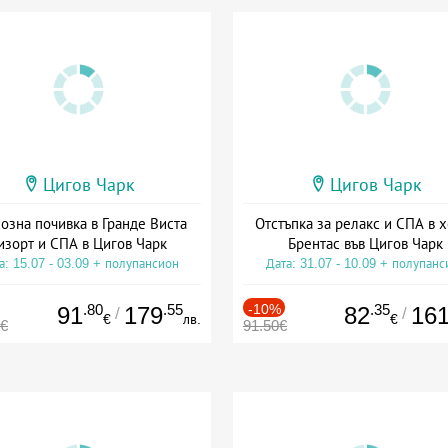
Цигов Чарк
Цигов Чарк
озна почивка в Гранде Виста
Отстъпка за релакс и СПА в 
изорт и СПА в Цигов Чарк
Брентас във Цигов Чарк
а: 15.07 - 03.09 + полупансион
Дата: 31.07 - 10.09 + полупанс
.80
.55
-10%
.35
91
179
82
16
/
/
€
лв.
€
0€
91.50€