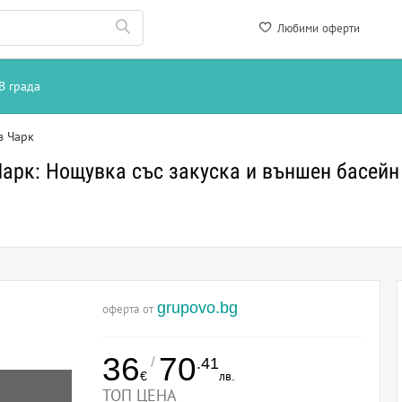
Любими оферти
В града
в Чарк
Чарк: Нощувка със закуска и външен басейн
grupovo.bg
оферта от
36
70
/
.41
€
лв.
ТОП ЦЕНА