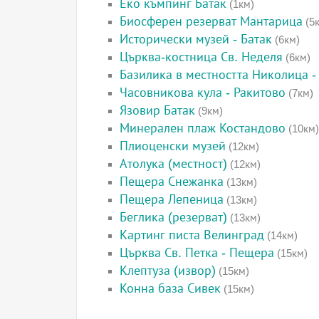
Еко къмпинг Батак
(1км)
Биосферен резерват Мантарица
(5
Исторически музей - Батак
(6км)
Църква-костница Св. Неделя
(6км)
Базилика в местността Николица -
Часовникова кула - Ракитово
(7км)
Язовир Батак
(9км)
Минерален плаж Костандово
(10км)
Плиоценски музей
(12км)
Атолука (местност)
(12км)
Пещера Снежанка
(13км)
Пещера Лепеница
(13км)
Беглика (резерват)
(13км)
Картинг писта Велинград
(14км)
Църква Св. Петка - Пещера
(15км)
Клептуза (извор)
(15км)
Конна база Сивек
(15км)