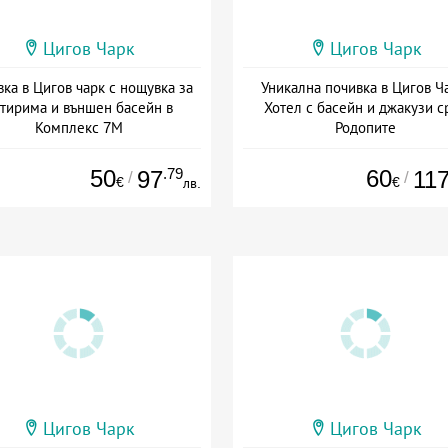
Цигов Чарк
Цигов Чарк
ка в Цигов чарк с нощувка за
Уникална почивка в Цигов Ч
тирима и външен басейн в
Хотел с басейн и джакузи с
Комплекс 7М
Родопите
та: 06.07 - 30.09 + без храна
Дата: 22.07 - 31.10 + закуск
50
.79
60
97
11
/
/
€
€
лв.
Цигов Чарк
Цигов Чарк