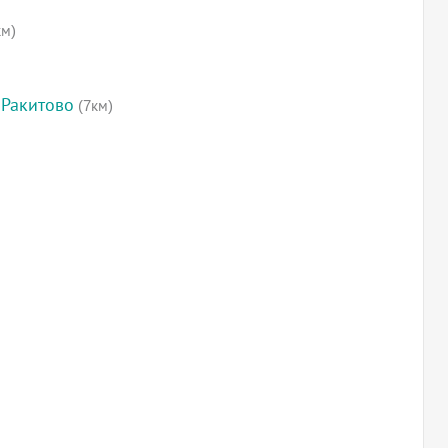
км)
 Ракитово
(7км)