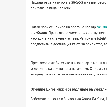
Насладете се на вкусната
закуска
в нашия рестор
приготвена пица Калцоне.
Бата
Цигов Чарк се намира на брега на язовир
и
риболов
. През лятото можете да се отпуснет
насладите на слънчевите лъчи. Регионът е
идеал
предпочитана дестинация както за семейства, т
През зимата любителите на ски спорта могат да 
условия за различни нива на умения. От друга с
ви предложи пълно възстановяване след ден из
Открийте Цигов Чарк и се насладете на уникално
Забележителности в близост до Хотел Ла Каса, 