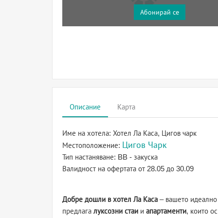
Абонирай се
Описание
Карта
Име на хотела:
Хотел Ла Каса, Цигов чарк
Цигов Чарк
Местоположение:
Тип настаняване:
BB - закуска
Валидност на офертата
от 28.05 до 30.09
Добре дошли в хотел Ла Каса
– вашето идеално 
предлага
луксозни стаи
и
апартаменти
, които о