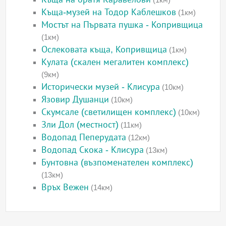
Къща-музей на Тодор Каблешков
(1км)
Мостът на Първата пушка - Копривщица
(1км)
Ослековата къща, Копривщица
(1км)
Кулата (скален мегалитен комплекс)
(9км)
Исторически музей - Клисура
(10км)
Язовир Душанци
(10км)
Скумсале (светилищен комплекс)
(10км)
Зли Дол (местност)
(11км)
Водопад Пеперудата
(12км)
Водопад Скока - Клисура
(13км)
Бунтовна (възпоменателен комплекс)
(13км)
Връх Вежен
(14км)