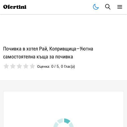
Почивки
Стоки
В града
Всички оферти
Ofertini
Почивка в хотел Рай, Копривщица—Уютна
самостоятелна къща за почивка
Оценка:
0
/
5
,
0
Глас(а)