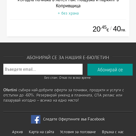
Копривщица
+ без храна
.45
40
20
/
лв.
€
АБОНИРАЙ СЕ ЗА НАШИЯ Е-БЮЛЕТИН
Без спам. Отказ по всяко време.
Ofertini
събира най-добрите оферти за почивки, продукти и услуги с
отстъпки до -60%. Резервирай уикенд в планината, СПА релакс или
пазарувай изгодно – всичко на едно място!
Следете Офертините във Facebook
Архив
Карта на сайта
Условия за ползване
Връзка с нас