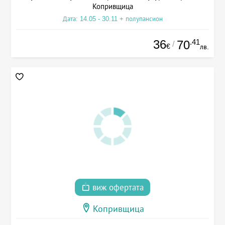
Копривщица
Дата: 14.05 - 30.11 + полупансион
36
.41
70
/
€
лв.
виж офертата
Копривщица