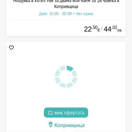
Нощувка в хотел Рай за двама или наем за 18 човека в
Копривщица
Дата: 15.05 - 30.09 + без храна
.50
.01
22
44
/
€
лв.
виж офертата
Копривщица