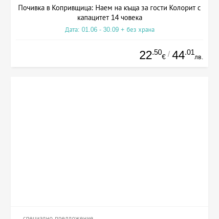
Почивка в Копривщица: Наем на къща за гости Колорит с
капацитет 14 човека
Дата: 01.06 - 30.09 + без храна
.50
.01
22
44
/
€
лв.
специално предложение