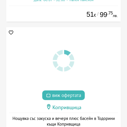
51
.75
99
/
€
лв.
виж офертата
Копривщица
Нощувка със закуска и вечеря плюс басейн в Тодорини
къщи Копривщица