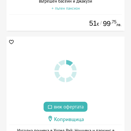
вътрешен басейн и джакузи
+ пълен пансион
51
.75
99
/
€
лв.
виж офертата
Копривщица
Изгодна почивка в Хотел Рай: Нощувка и паркинг в