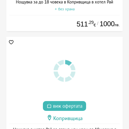
Нощувка за до 18 човека в Копривщица в хотел Рай
+ без храна
.29
1000
511
/
лв.
€
виж офертата
Копривщица