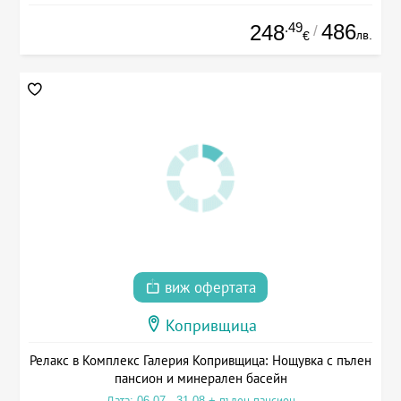
.49
486
248
/
лв.
€
виж офертата
Копривщица
Релакс в Комплекс Галерия Копривщица: Нощувка с пълен
пансион и минерален басейн
Дата: 06.07 - 31.08 + пълен пансион