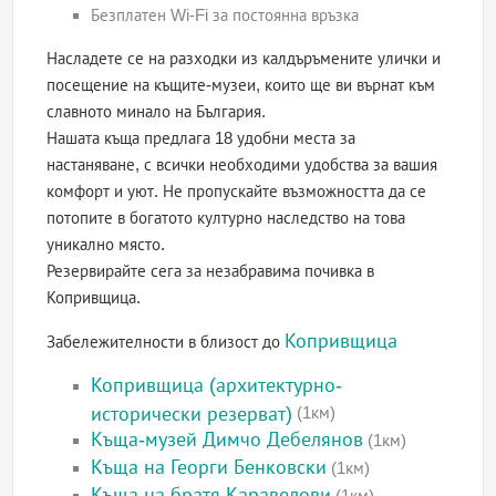
Безплатен Wi-Fi за постоянна връзка
Насладете се на разходки из калдъръмените улички и
посещение на къщите-музеи, които ще ви върнат към
славното минало на България.
Нашата къща предлага 18 удобни места за
настаняване, с всички необходими удобства за вашия
комфорт и уют. Не пропускайте възможността да се
потопите в богатото културно наследство на това
уникално място.
Резервирайте сега за незабравима почивка в
Копривщица.
Копривщица
Забележителности в близост до
Копривщица (архитектурно-
исторически резерват)
(1км)
Къща-музей Димчо Дебелянов
(1км)
Къща на Георги Бенковски
(1км)
Къща на братя Каравелови
(1км)