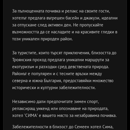
За пълноценната почивка и релакс на своите гости,
хотелът предлага вътрешен басейн и джакузи, идеални
за отпускане след активен ден. Не пропускайте
възможността да се насладите и на красивите гледки в
този уникален природен район.
За туристите, които търсят приключения, близостта до
Троянския проход предлага уникални маршрути за
екотуризъм и разходки сред девствената природа.
Районът е популярен и с тесните връзки между
северна и южна България, предоставяйки множество
исторически и културни забележителности.
Независимо дали предпочитате зимен спорт,
релаксиращ уикенд или опознаване на природата,
хотел 'СИМА' е вашето място за незабравима почивка.
Забележителности в близост до Семеен хотел Сима,