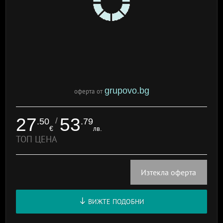
grupovo.bg
оферта от
27
53
/
.50
.79
€
лв.
ТОП ЦЕНА
Изтекла оферта
ВИЖТЕ ПОДОБНИ