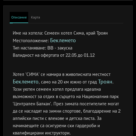
Описание
Карта
Име на хотела:
Семеен хотел Сима, край Троян
Беклемето
Местоположение:
Тип настаняване:
BB - закуска
Валидност на офертата
от 22.05 до 01.12
Хотел 'СИМА' се намира в живописната местност
Беклемето
Троян
, само на 20 км южно от град
.
Този уютен семеен хотел предлага идеална
възможност за отдих в сърцето на Националния парк
'Централен Балкан'. През зимата посетителите могат
да се насладят на зимни спортове, благодарение на 2
алпийски писти с влекове и детска писта. За
начинаещите са осигурени ски гардероби и
квалифицирани инструктори.