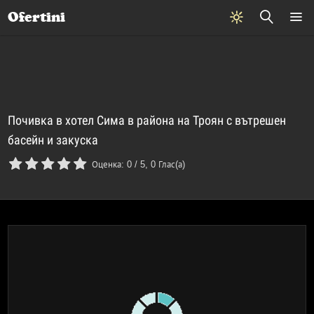
Почивки
Стоки
В града
Всички оферти
Ofertini
Почивка в хотел Сима в района на Троян с вътрешен
басейн и закуска
Оценка:
0
/
5
,
0
Глас(а)