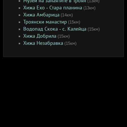
Музей на занаятите в Троян
(13км)
Хижа Ехо - Стара планина
(13км)
Хижа Амбарица
(14км)
Троянски манастир
(15км)
Водопад Скока - с. Калейца
(15км)
Хижа Добрила
(15км)
Хижа Незабравка
(15км)