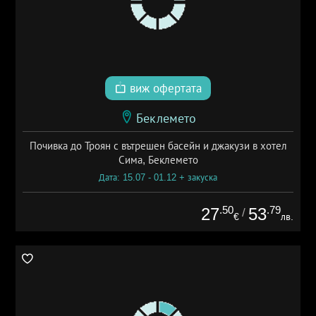
виж офертата
Беклемето
Почивка до Троян с вътрешен басейн и джакузи в хотел
Сима, Беклемето
Дата: 15.07 - 01.12 + закуска
.50
.79
27
53
/
€
лв.