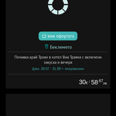
виж офертата
Беклемето
Почивка край Троян в хотел Виа Траяна с включени
закуска и вечеря
Дата: 29.07 - 31.08 + полупансион
30
.67
58
/
€
лв.