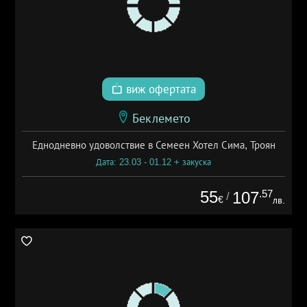
виж офертата
Беклемето
Еднодневно удоволствие в Семеен Хотел Сима, Троян
Дата: 23.03 - 01.12 + закуска
55
.57
107
/
€
лв.