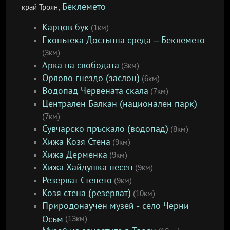
Беклемето
край Троян,
Карцов бук
(1км)
Екопътека Достъпна среда – Беклемето
(3км)
Арка на свободата
(3км)
Орлово гнездо (заслон)
(6км)
Водопад Червената скала
(7км)
Централен Балкан (национален парк)
(7км)
Сувчарско пръскало (водопад)
(8км)
Хижа Козя Стена
(9км)
Хижа Дерменка
(9км)
Хижа Хайдушка песен
(9км)
Резерват Стенето
(9км)
Козя стена (резерват)
(10км)
Природонаучен музей - село Черни
Осъм
(13км)