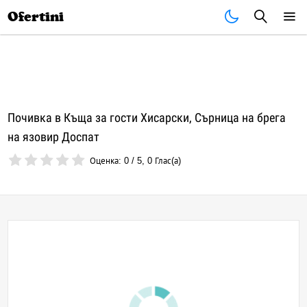
Почивки
Стоки
В града
Всички оферти
Ofertini
Почивка в Къща за гости Хисарски, Сърница на брега
на язовир Доспат
Оценка:
0
/
5
,
0
Глас(а)