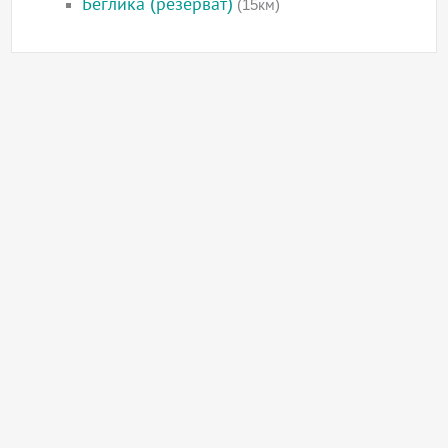
Беглика (резерват)
(15км)