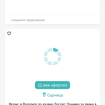
специално предложение
виж офертата
Сърница
Релакс в Родопите до язовир Доспат: Почивка за двама в