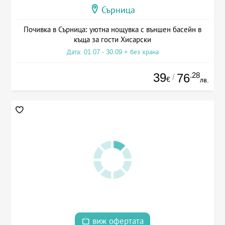
Сърница
Почивка в Сърница: уютна нощувка с външен басейн в
къща за гости Хисарски
Дата: 01.07 - 30.09 + без храна
39
.28
76
/
€
лв.
виж офертата