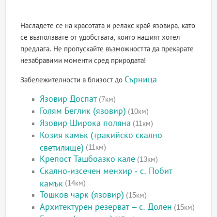
Насладете се на красотата и релакс край язовира, като
се възползвате от удобствата, които нашият хотел
предлага. Не пропускайте възможността да прекарате
незабравими моменти сред природата!
Сърница
Забележителности в близост до
Язовир Доспат
(7км)
Голям Беглик (язовир)
(10км)
Язовир Широка поляна
(11км)
Козия камък (тракийско скално
светилище)
(11км)
Крепост Ташбоазко кале
(13км)
Скално-изсечен менхир - с. Побит
камък
(14км)
Тошков чарк (язовир)
(15км)
Архитектурен резерват – с. Долен
(15км)