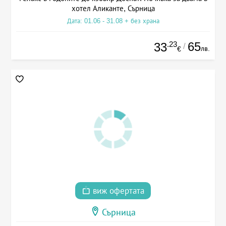
хотел Аликанте, Сърница
Дата: 01.06 - 31.08 + без храна
.23
65
33
/
лв.
€
виж офертата
Сърница