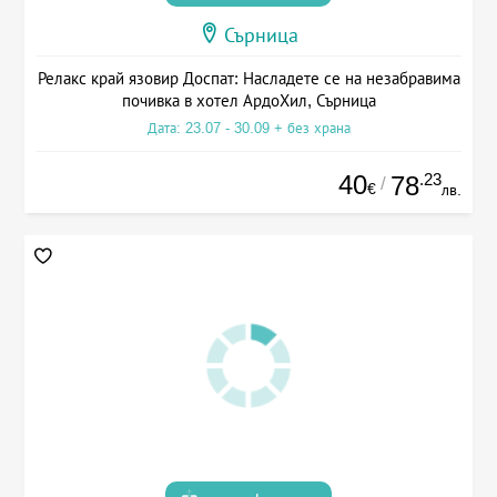
Сърница
Релакс край язовир Доспат: Насладете се на незабравима
почивка в хотел АрдоХил, Сърница
Дата: 23.07 - 30.09 + без храна
40
.23
78
/
€
лв.