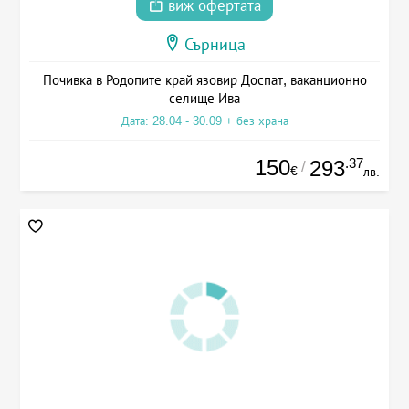
виж офертата
Сърница
Почивка в Родопите край язовир Доспат, ваканционно
селище Ива
Дата: 28.04 - 30.09 + без храна
150
.37
293
/
€
лв.