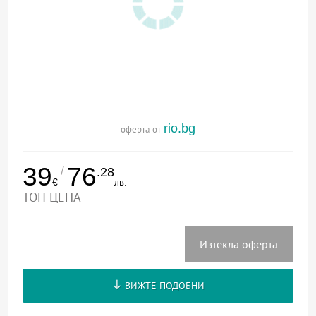
rio.bg
оферта от
39
76
/
.28
€
лв.
ТОП ЦЕНА
Изтекла оферта
ВИЖТЕ ПОДОБНИ