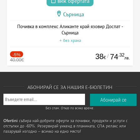
виж офертата
Сърница
Почивка в комплекс Аликанте край язовир Доспат -
Сърница
+ без храна
-5%
38
.32
74
/
€
лв.
40.00€
АБОНИРАЙ СЕ ЗА НАШИЯ Е-БЮЛЕТИН
Без спам. Отказ по всяко време.
Ofertini
събира най-добрите оферти за почивки, продукти и услуги с
отстъпки до -60%. Резервирай уикенд в планината, СПА релакс или
пазарувай изгодно – всичко на едно място!