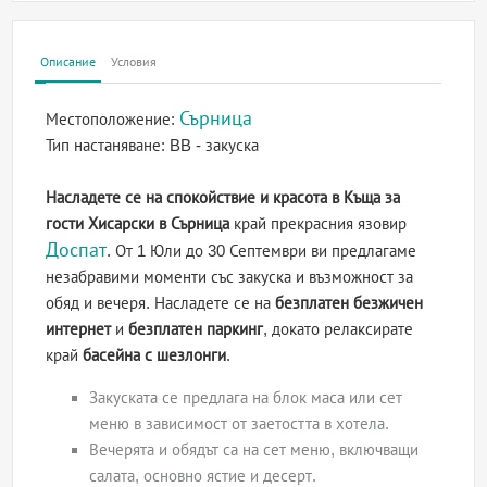
Описание
Условия
Сърница
Местоположение:
Тип настаняване:
BB - закуска
Насладете се на спокойствие и красота в Къща за
гости Хисарски в Сърница
край прекрасния язовир
Доспат
. От 1 Юли до 30 Септември ви предлагаме
незабравими моменти със закуска и възможност за
обяд и вечеря. Насладете се на
безплатен безжичен
интернет
и
безплатен паркинг
, докато релаксирате
край
басейна с шезлонги
.
Закуската се предлага на блок маса или сет
меню в зависимост от заетостта в хотела.
Вечерята и обядът са на сет меню, включващи
салата, основно ястие и десерт.