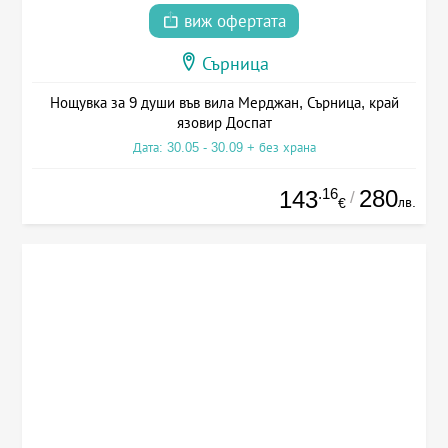
виж офертата
Сърница
Нощувка за 9 души във вила Мерджан, Сърница, край
язовир Доспат
Дата: 30.05 - 30.09 + без храна
.16
280
143
/
лв.
€