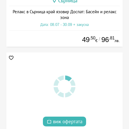
Сърница
Релакс в Сърница край язовир Доспат: Басейн и релакс
зона
Дата: 08.07 - 30.09 + закуска
.50
.81
49
96
/
€
лв.
виж офертата