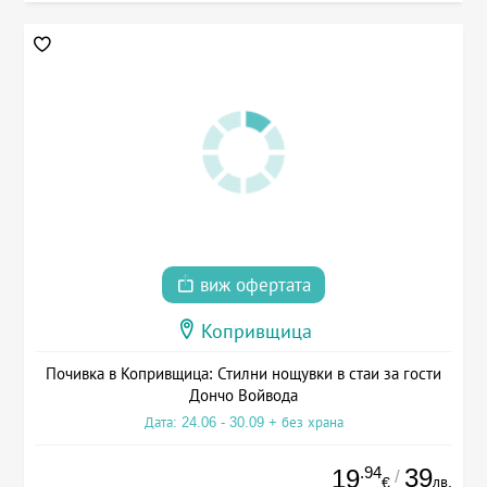
виж офертата
Копривщица
Почивка в Копривщица: Стилни нощувки в стаи за гости
Дончо Войвода
Дата: 24.06 - 30.09 + без храна
.94
39
19
/
лв.
€