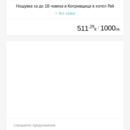
Нощувка за до 18 човека в Копривщица в хотел Рай
+ без храна
.29
1000
511
/
лв.
€
специално предложение