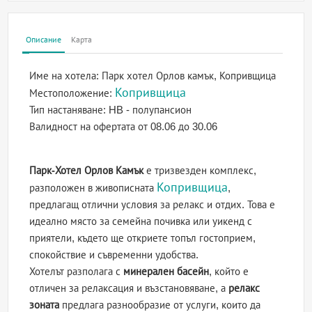
Описание
Карта
Име на хотела:
Парк хотел Орлов камък, Копривщица
Копривщица
Местоположение:
Тип настаняване:
HB - полупансион
Валидност на офертата
от 08.06 до 30.06
Парк-Хотел Орлов Камък
е тризвезден комплекс,
Копривщица
разположен в живописната
,
предлагащ отлични условия за релакс и отдих. Това е
идеално място за семейна почивка или уикенд с
приятели, където ще откриете топъл гостоприем,
спокойствие и съвременни удобства.
Хотелът разполага с
минерален басейн
, който е
отличен за релаксация и възстановяване, а
релакс
зоната
предлага разнообразие от услуги, които да