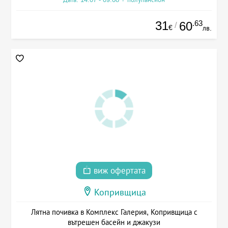
31
.63
60
/
€
лв.
виж офертата
Копривщица
Лятна почивка в Комплекс Галерия, Копривщица с
вътрешен басейн и джакузи