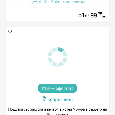
Дата: 01.02 - 30.09 + пълен пансион
51
.75
99
/
€
лв.
виж офертата
Копривщица
Нощувка със закуска и вечеря в хотел Чучура в сърцето на
Копривщица