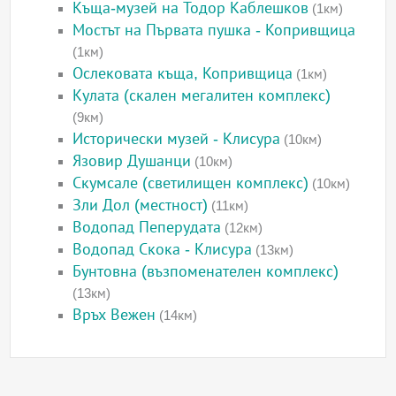
Къща-музей на Тодор Каблешков
(1км)
Мостът на Първата пушка - Копривщица
(1км)
Ослековата къща, Копривщица
(1км)
Кулата (скален мегалитен комплекс)
(9км)
Исторически музей - Клисура
(10км)
Язовир Душанци
(10км)
Скумсале (светилищен комплекс)
(10км)
Зли Дол (местност)
(11км)
Водопад Пеперудата
(12км)
Водопад Скока - Клисура
(13км)
Бунтовна (възпоменателен комплекс)
(13км)
Връх Вежен
(14км)