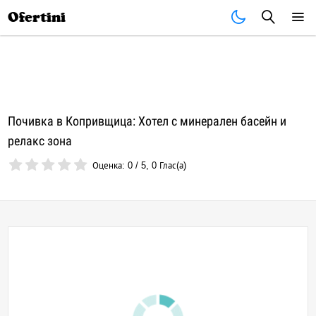
Почивки
Стоки
В града
Всички оферти
Ofertini
Почивка в Копривщица: Хотел с минерален басейн и
релакс зона
Оценка:
0
/
5
,
0
Глас(а)