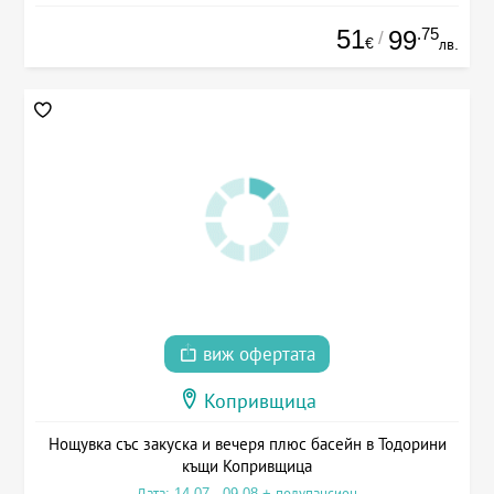
51
.75
99
/
€
лв.
виж офертата
Копривщица
Нощувка със закуска и вечеря плюс басейн в Тодорини
къщи Копривщица
Дата: 14.07 - 09.08 + полупансион