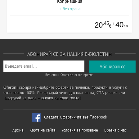
Копривщица
+ без храна
.45
40
20
/
лв.
€
АБОНИРАЙ СЕ ЗА НАШИЯ Е-БЮЛЕТИН
Без спам. Отказ по всяко време.
Ofertini
събира най-добрите оферти за почивки, продукти и услуги с
отстъпки до -60%. Резервирай уикенд в планината, СПА релакс или
пазарувай изгодно – всичко на едно място!
Следете Офертините във Facebook
Архив
Карта на сайта
Условия за ползване
Връзка с нас