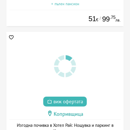
+ пълен пансион
51
.75
99
/
€
лв.
виж офертата
Копривщица
Изгодна почивка в Хотел Рай: Нощувка и паркинг в