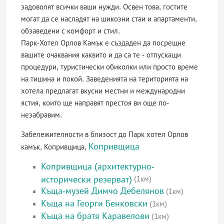
задоволят всички ваши нужди. Освен това, гостите
могат да се насладят на шикозни стаи и апартаменти,
обзаведени с комфорт и стил.
Парк-Хотел Орлов Камък е създаден да посрещне
вашите очаквания каквито и да са те - отпускащи
процедури, туристически обиколки или просто време
на тишина и покой. Заведенията на територията на
хотела предлагат вкусни местни и международни
ястия, които ще направят престоя ви още по-
незабравим.
Забележителности в близост до Парк хотел Орлов
Копривщица
камък, Копривщица,
Копривщица (архитектурно-
исторически резерват)
(1км)
Къща-музей Димчо Дебелянов
(1км)
Къща на Георги Бенковски
(1км)
Къща на братя Каравелови
(1км)