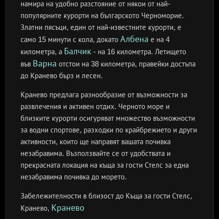
намира на удобно разстояние от някои от най-
популярните курорти на българското Черноморие.
Златни пясъци, един от най-известните курорти, е
Албена
само 15 минути с кола, докато
е на 4
Балчик
километра, а
- на 16 километра. Летището
Варна
във
отстои на 38 километра, правейки достъпа
до Кранево бърз и лесен.
Кранево предлага разнообразие от възможности за
развлечения и активен отдих. Черното море и
близките курорти осигуряват множество възможности
за водни спортове, разходки по крайбрежието и други
активности, които ще направят вашата почивка
незабравима. Възползвайте се от удобствата и
прекрасната локация на къща за гости Стелс за една
незабравима почивка до морето.
Забележителности в близост до Къща за гости Стелс,
Кранево
Кранево,