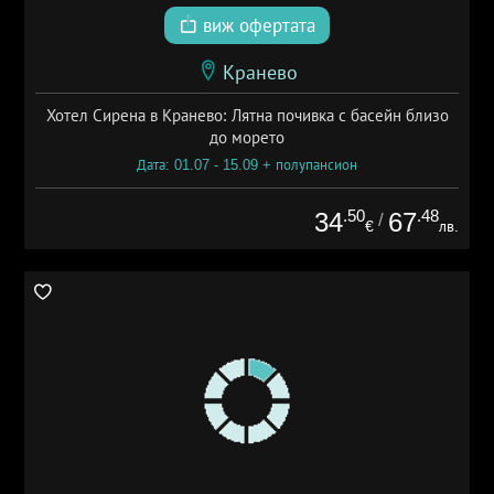
виж офертата
Кранево
Хотел Сирена в Кранево: Лятна почивка с басейн близо
до морето
Дата: 01.07 - 15.09 + полупансион
.50
.48
34
67
/
€
лв.