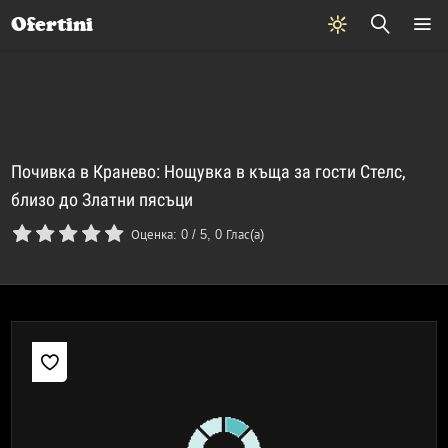
Почивки
Стоки
В града
Всички оферти
Ofertini
Почивка в Кранево: Нощувка в къща за гости Стелс,
близо до Златни пясъци
Оценка:
0
/
5
,
0
Глас(а)