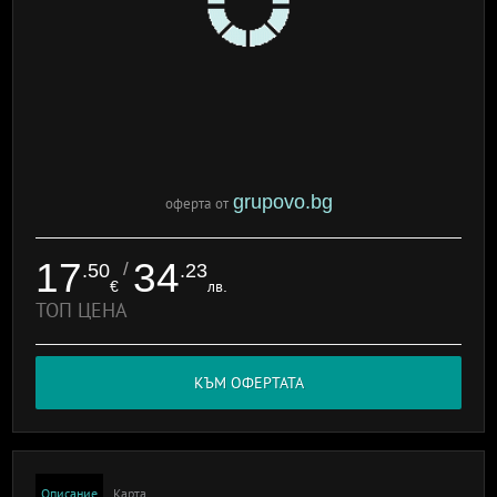
grupovo.bg
оферта от
17
34
/
.50
.23
€
лв.
ТОП ЦЕНА
КЪМ ОФЕРТАТА
Описание
Карта