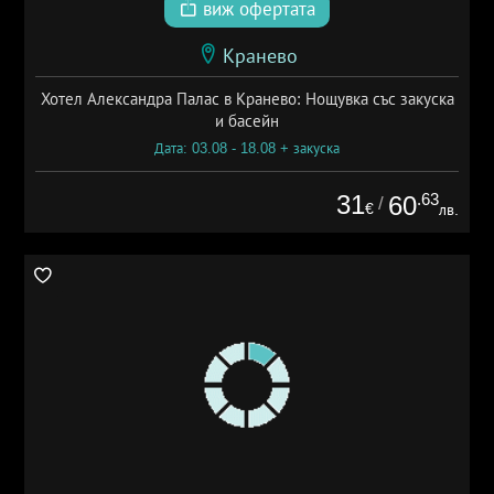
виж офертата
Кранево
Хотел Александра Палас в Кранево: Нощувка със закуска
и басейн
Дата: 03.08 - 18.08 + закуска
31
.63
60
/
€
лв.