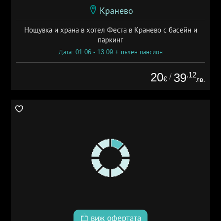
Кранево
Нощувка и храна в хотел Феста в Кранево с басейн и
паркинг
Дата: 01.06 - 13.09 + пълен пансион
20
.12
39
/
€
лв.
виж офертата