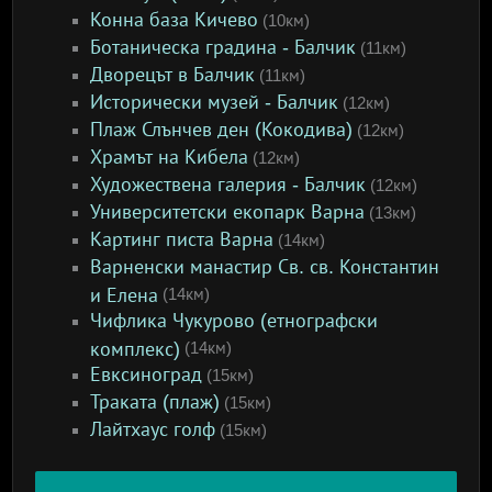
Конна база Кичево
(10км)
Ботаническа градина - Балчик
(11км)
Дворецът в Балчик
(11км)
Исторически музей - Балчик
(12км)
Плаж Слънчев ден (Кокодива)
(12км)
Храмът на Кибела
(12км)
Художествена галерия - Балчик
(12км)
Университетски екопарк Варна
(13км)
Картинг писта Варна
(14км)
Варненски манастир Св. св. Константин
и Елена
(14км)
Чифлика Чукурово (етнографски
комплекс)
(14км)
Евксиноград
(15км)
Траката (плаж)
(15км)
Лайтхаус голф
(15км)