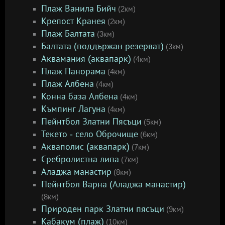
Плаж Ванила Бийч
(2км)
Крепост Кранея
(2км)
Плаж Балтата
(3км)
Балтата (поддържан резерват)
(3км)
Аквамания (аквапарк)
(4км)
Плаж Панорама
(4км)
Плаж Албена
(4км)
Конна база Албена
(4км)
Къмпинг Лагуна
(4км)
Пейнтбол Златни Пясъци
(5км)
Текето - село Оброчище
(6км)
Акваполис (аквапарк)
(7км)
Сребролистна липа
(7км)
Аладжа манастир
(8км)
Пейнтбол Варна (Аладжа манастир)
(8км)
Природен парк Златни пясъци
(9км)
Кабакум (плаж)
(10км)