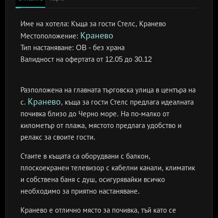
Име на хотела:
Къща за гости Стелс, Кранево
Кранево
Местоположение:
Тип настаняване:
OB - без храна
Валидност на офертата
от 12.05 до 30.12
Разположена на главната търговска улица в центъра на
Кранево
с.
, къща за гости Стелс предлага идеалната
почивка близо до Черно море. На по-малко от
километър от плажа, мястото предлага удобство и
релакс за своите гости.
Стаите в къщата са оборудвани с балкон,
плоскоекранен телевизор с кабелни канали, климатик
и собствена баня с душ, осигурявайки всичко
необходимо за приятно настаняване.
Кранево е отлично място за почивка, тъй като се