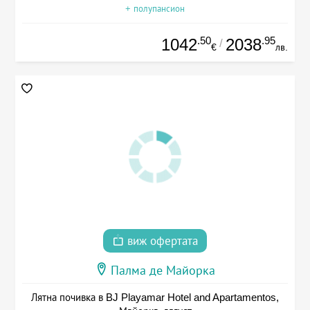
+ полупансион
.50
.95
1042
2038
/
€
лв.
виж офертата
Палма де Майорка
Лятна почивка в BJ Playamar Hotel and Apartamentos,