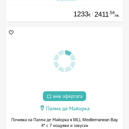
1233
.54
2411
/
€
лв.
виж офертата
Палма де Майорка
Почивка на Палма де Майорка в MLL Mediterranean Bay
4* с 7 нощувки и закуски