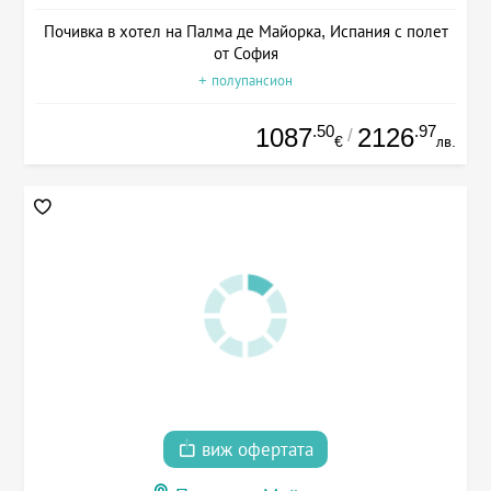
Почивка в хотел на Палма де Майорка, Испания с полет
от София
+ полупансион
.50
.97
1087
2126
/
€
лв.
виж офертата