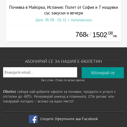
Почивка в Майорка, Испания: Полет от София и 7 нощувки
със закуски и вечери
Дата: 05.09 - 01.11 + полупансион
768
.08
1502
/
€
лв.
АБОНИРАЙ СЕ ЗА НАШИЯ Е-БЮЛЕТИН
Без спам. Отказ по всяко време.
Ofertini
събира най-добрите оферти за почивки, продукти и услуги с
отстъпки до -60%. Резервирай уикенд в планината, СПА релакс или
пазарувай изгодно – всичко на едно място!
Следете Офертините във Facebook