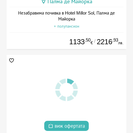
Палма де Майорка
Незабравима почивка в Hotel Millor Sol, Палма де
Майорка
+ полупансион
.50
.93
1133
2216
/
€
лв.
виж офертата