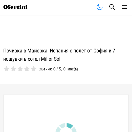
Почивки
Стоки
В града
Всички оферти
Ofertini
Почивка в Майорка, Испания с полет от София и 7
нощувки в хотел Millor Sol
Оценка:
0
/
5
,
0
Глас(а)