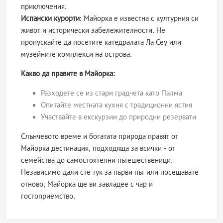
приключения.
Испански курорти
: Майорка е известна с културния си
живот и исторически забележителности. Не
пропускайте да посетите катедралата Ла Сеу или
музейните комплекси на острова.
Какво да правите в Майорка:
Разходете се из стари градчета като Палма
Опитайте местната кухня с традиционни ястия
Участвайте в екскурзии до природни резервати
Слънчевото време и богатата природа правят от
Майорка дестинация, подходяща за всички - от
семейства до самостоятелни пътешественици.
Независимо дали сте тук за първи път или посещавате
отново, Майорка ще ви завладее с чар и
гостоприемство.