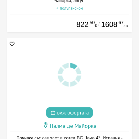
Майорка, август
+ полупансион
.50
.67
822
1608
/
€
лв.
виж офертата
Палма де Майорка
Почивка със самолет в хотел BG Java 4*, Испания -