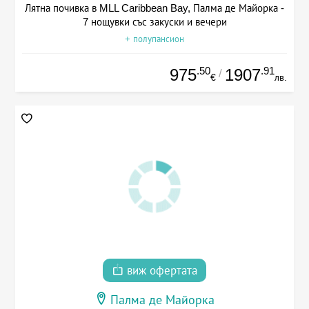
Лятна почивка в MLL Caribbean Bay, Палма де Майорка -
7 нощувки със закуски и вечери
+ полупансион
.50
.91
975
1907
/
€
лв.
виж офертата
Палма де Майорка