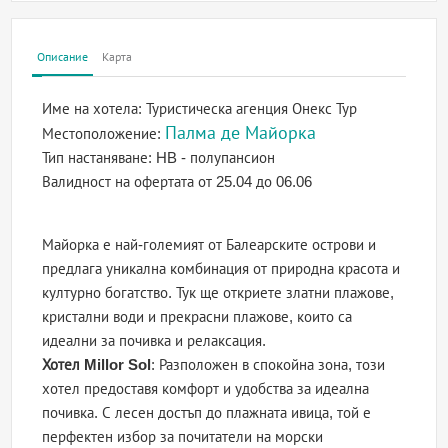
Описание
Карта
Име на хотела:
Туристическа агенция Онекс Тур
Палма де Майорка
Местоположение:
Тип настаняване:
HB - полупансион
Валидност на офертата
от 25.04 до 06.06
Майорка е най-големият от Балеарските острови и
предлага уникална комбинация от природна красота и
културно богатство. Тук ще откриете златни плажове,
кристални води и прекрасни плажове, които са
идеални за почивка и релаксация.
Хотел Millor Sol
: Разположен в спокойна зона, този
хотел предоставя комфорт и удобства за идеална
почивка. С лесен достъп до плажната ивица, той е
перфектен избор за почитатели на морски