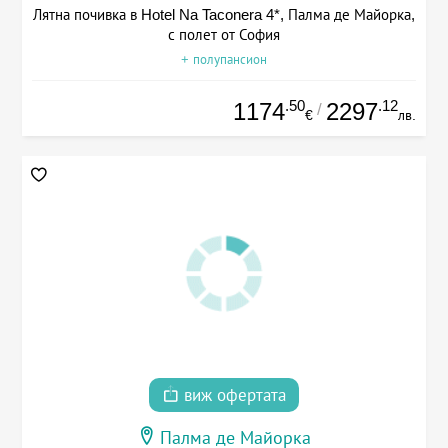
Лятна почивка в Hotel Na Taconera 4*, Палма де Майорка,
с полет от София
+ полупансион
.50
.12
1174
2297
/
€
лв.
виж офертата
Палма де Майорка