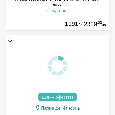
август
+ полупансион
1191
.39
2329
/
€
лв.
виж офертата
Палма де Майорка