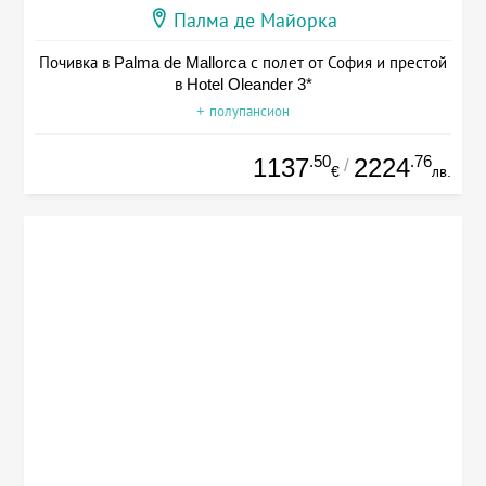
Палма де Майорка
Почивка в Palma de Mallorca с полет от София и престой
в Hotel Oleander 3*
+ полупансион
.50
.76
1137
2224
/
€
лв.