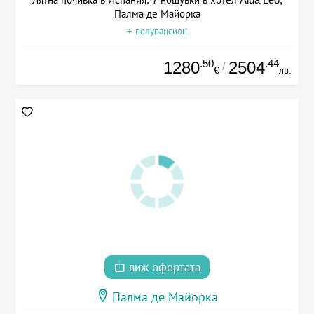
Палма де Майорка
+ полупансион
.50
.44
1280
2504
/
€
лв.
виж офертата
Палма де Майорка