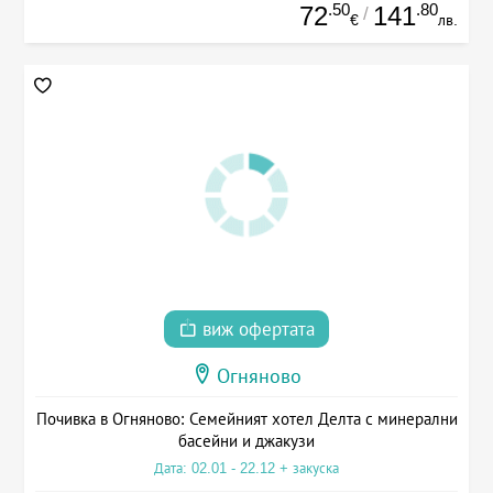
.50
.80
72
141
/
€
лв.
виж офертата
Огняново
Почивка в Огняново: Семейният хотел Делта с минерални
басейни и джакузи
Дата: 02.01 - 22.12 + закуска