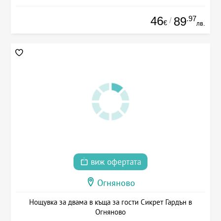
46
.97
89
/
€
лв.
виж офертата
Огняново
Нощувка за двама в къща за гости Сикрет Гардън в
Огняново