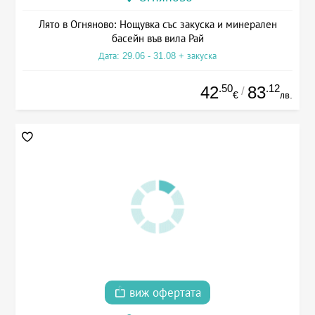
Лято в Огняново: Нощувка със закуска и минерален
басейн във вила Рай
Дата: 29.06 - 31.08 + закуска
.50
.12
42
83
/
€
лв.
виж офертата