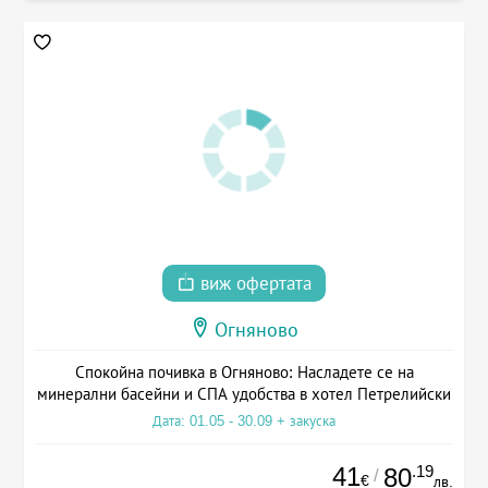
виж офертата
Огняново
Спокойна почивка в Огняново: Насладете се на
минерални басейни и СПА удобства в хотел Петрелийски
Дата: 01.05 - 30.09 + закуска
41
.19
80
/
€
лв.