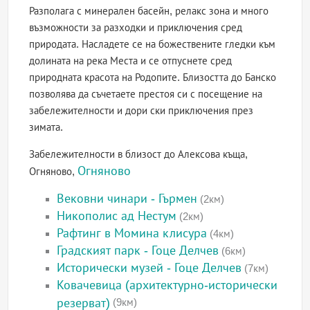
Разполага с минерален басейн, релакс зона и много
възможности за разходки и приключения сред
природата. Насладете се на божествените гледки към
долината на река Места и се отпуснете сред
природната красота на Родопите. Близостта до Банско
позволява да съчетаете престоя си с посещение на
забележителности и дори ски приключения през
зимата.
Забележителности в близост до Алексова къща,
Огняново
Огняново,
Вековни чинари - Гърмен
(2км)
Никополис ад Нестум
(2км)
Рафтинг в Момина клисура
(4км)
Градският парк - Гоце Делчев
(6км)
Исторически музей - Гоце Делчев
(7км)
Ковачевица (архитектурно-исторически
резерват)
(9км)