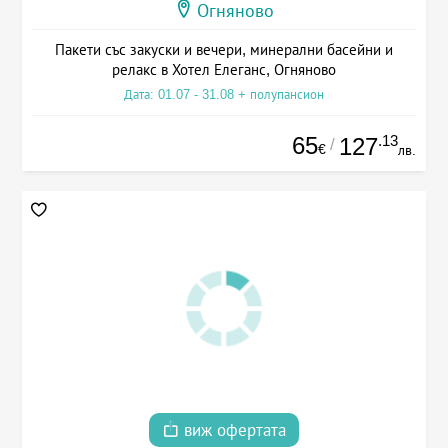
Огняново
Пакети със закуски и вечери, минерални басейни и
релакс в Хотел Елеганс, Огняново
Дата: 01.07 - 31.08 + полупансион
65
.13
127
/
€
лв.
виж офертата