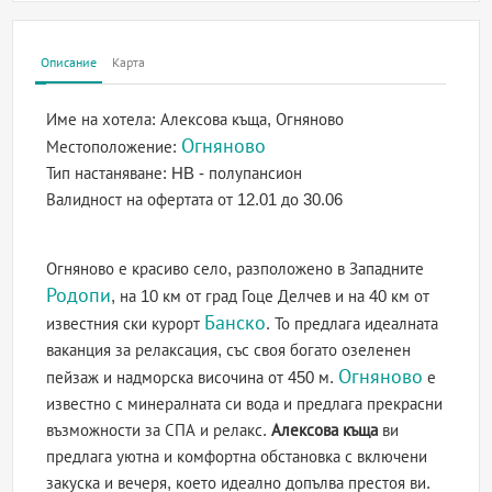
Описание
Карта
Име на хотела:
Алексова къща, Огняново
Огняново
Местоположение:
Тип настаняване:
HB - полупансион
Валидност на офертата
от 12.01 до 30.06
Огняново е красиво село, разположено в Западните
Родопи
, на 10 км от град Гоце Делчев и на 40 км от
Банско
известния ски курорт
. То предлага идеалната
ваканция за релаксация, със своя богато озеленен
Огняново
пейзаж и надморска височина от 450 м.
е
известно с минералната си вода и предлага прекрасни
възможности за СПА и релакс.
Алексова къща
ви
предлага уютна и комфортна обстановка с включени
закуска и вечеря, което идеално допълва престоя ви.