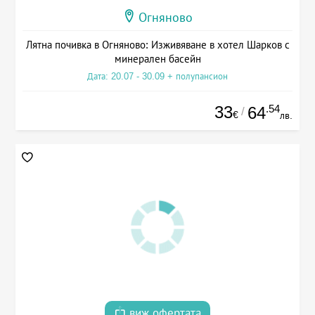
Огняново
Лятна почивка в Огняново: Изживяване в хотел Шарков с
минерален басейн
Дата: 20.07 - 30.09 + полупансион
33
.54
64
/
€
лв.
виж офертата