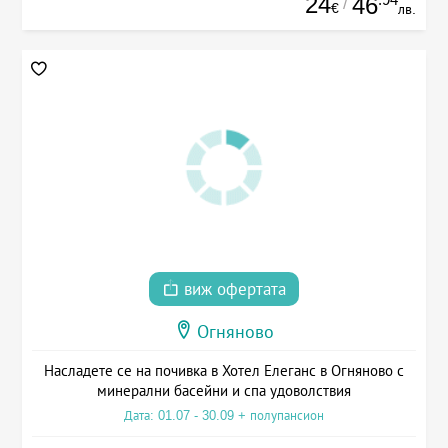
24
46
/
€
лв.
виж офертата
Огняново
Насладете се на почивка в Хотел Елеганс в Огняново с
минерални басейни и спа удоволствия
Дата: 01.07 - 30.09 + полупансион