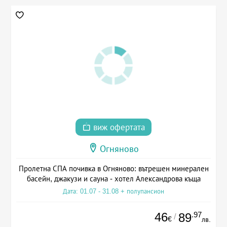
виж офертата
Огняново
Пролетна СПА почивка в Огняново: вътрешен минерален
басейн, джакузи и сауна - хотел Александрова къща
Дата: 01.07 - 31.08 + полупансион
46
.97
89
/
€
лв.