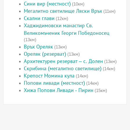
Сини вир (местност)
(10км)
Мегалитно светилище Ляски Връх
(11км)
Скални глави
(12км)
Хаджидимовски манастир Св.
Великомъченик Георги Победоносец
(13км)
Връх Ореляк
(13км)
Ореляк (резерват)
(13км)
Архитектурен резерват – с. Долен
(13км)
Скрибина (мегалитно светилище)
(14км)
Крепост Момина кула
(14км)
Попови ливади (местност)
(14км)
Хижа Попови Ливади - Пирин
(15км)