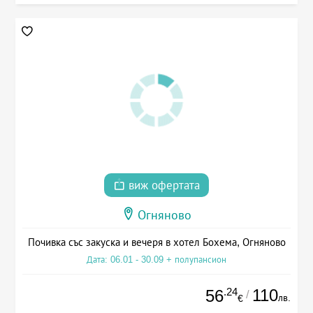
виж офертата
Огняново
Почивка със закуска и вечеря в хотел Бохема, Огняново
Дата: 06.01 - 30.09 + полупансион
.24
110
56
/
лв.
€