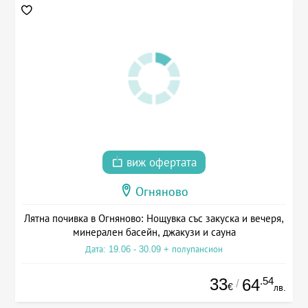
виж офертата
Огняново
Лятна почивка в Огняново: Нощувка със закуска и вечеря,
минерален басейн, джакузи и сауна
Дата: 19.06 - 30.09 + полупансион
33
.54
64
/
€
лв.