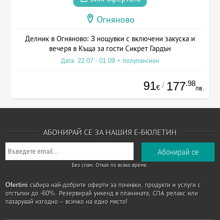
Огняново
Делник в Огняново: 3 нощувки с включени закуска и
вечеря в Къща за гости Сикрет Гардън
Дата: 22.07 - 01.09 + полупансион
91
.98
177
/
€
лв.
АБОНИРАЙ СЕ ЗА НАШИЯ Е-БЮЛЕТИН
Без спам. Отказ по всяко време.
Ofertini
събира най-добрите оферти за почивки, продукти и услуги с
отстъпки до -60%. Резервирай уикенд в планината, СПА релакс или
пазарувай изгодно – всичко на едно място!