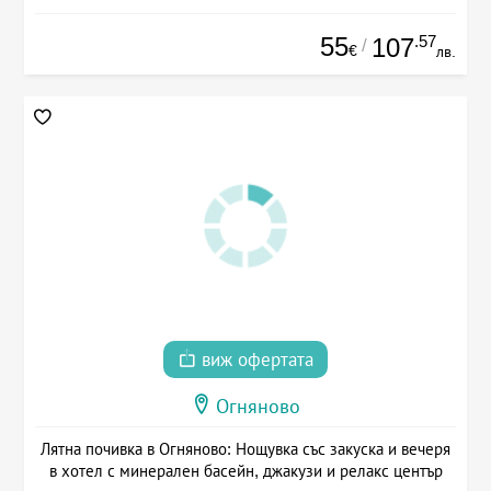
55
.57
107
/
€
лв.
виж офертата
Огняново
Лятна почивка в Огняново: Нощувка със закуска и вечеря
в хотел с минерален басейн, джакузи и релакс център