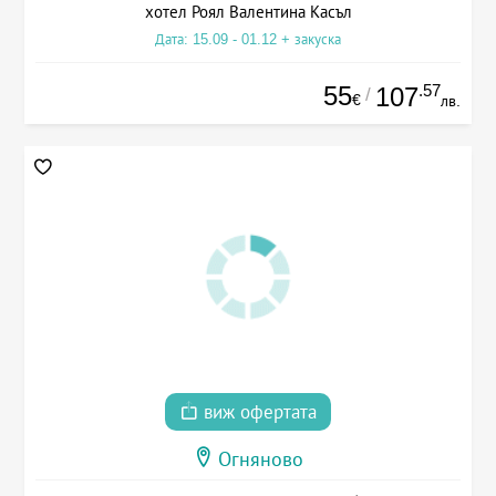
хотел Роял Валентина Касъл
Дата: 15.09 - 01.12 + закуска
55
.57
107
/
€
лв.
виж офертата
Огняново