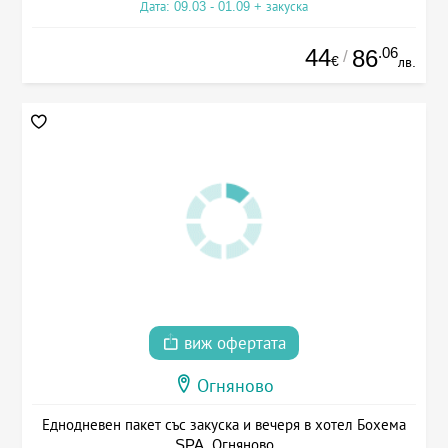
Дата: 09.03 - 01.09 + закуска
44
.06
86
/
€
лв.
виж офертата
Огняново
Еднодневен пакет със закуска и вечеря в хотел Бохема
SPA, Огняново