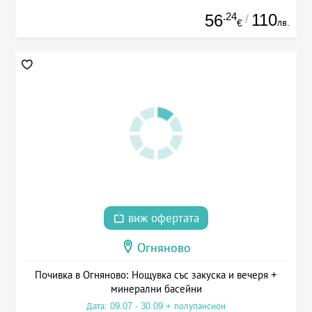
.24
110
56
/
лв.
€
виж офертата
Огняново
Почивка в Огняново: Нощувка със закуска и вечеря +
минерални басейни
Дата: 09.07 - 30.09 + полупансион