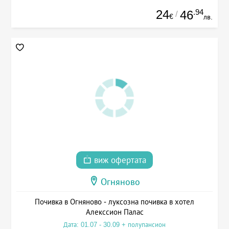
24
.94
46
/
€
лв.
виж офертата
Огняново
Почивка в Огняново - луксозна почивка в хотел
Алекссион Палас
Дата: 01.07 - 30.09 + полупансион