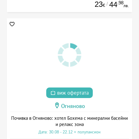
23
.98
44
/
€
лв.
виж офертата
Огняново
Почивка в Огняново: хотел Бохема с минерални басейни
и релакс зона
Дата: 30.08 - 22.12 + полупансион