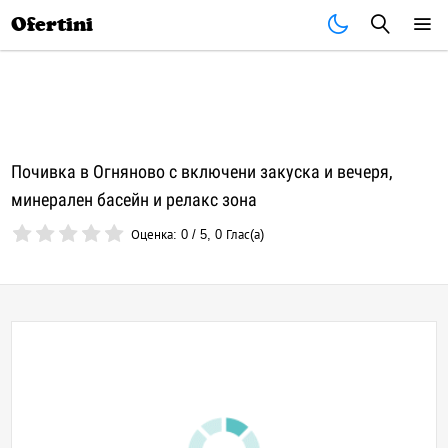
Почивки
Стоки
В града
Всички оферти
Ofertini
Почивка в Огняново с включени закуска и вечеря,
минерален басейн и релакс зона
Оценка:
0
/
5
,
0
Глас(а)