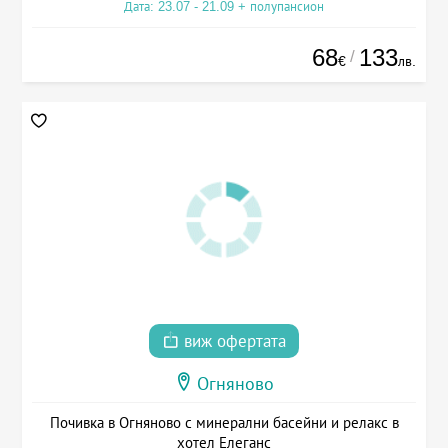
Дата: 23.07 - 21.09 + полупансион
68
133
/
€
лв.
виж офертата
Огняново
Почивка в Огняново с минерални басейни и релакс в
хотел Елеганс