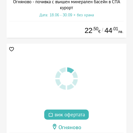
Огняново - почивка с външен минерален басейн в СПА
курорт
Дата: 18.06 - 30.09 + без храна
.50
.01
22
44
/
€
лв.
виж офертата
Огняново