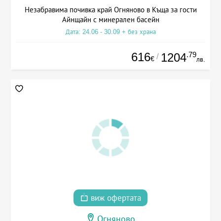
Незабравима почивка край Огняново в Къща за гости
Айнщайн с минерален басейн
Дата: 24.06 - 30.09 + без храна
616
.79
1204
/
€
лв.
виж офертата
Огняново