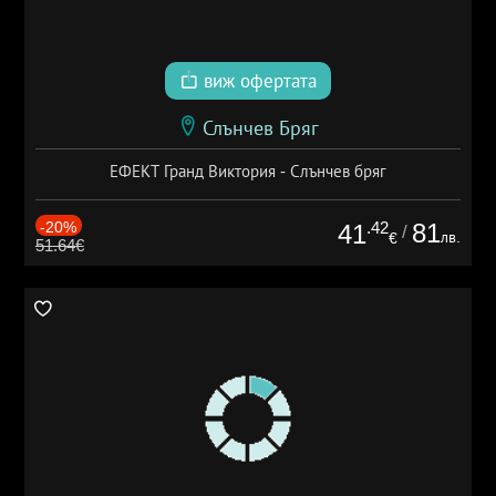
виж офертата
Слънчев Бряг
ЕФЕКТ Гранд Виктория - Слънчев бряг
-20%
.42
81
41
/
лв.
€
51.64€