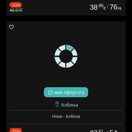
-20%
.86
76
38
/
лв.
€
48.57€
виж офертата
Албена
Нона - Албена
-25%
.61