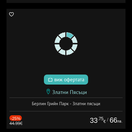
виж офертата
Златни Пясъци
Берлин Грийн Парк - Златни пясъци
-25%
.75
66
33
/
лв.
€
44.99€