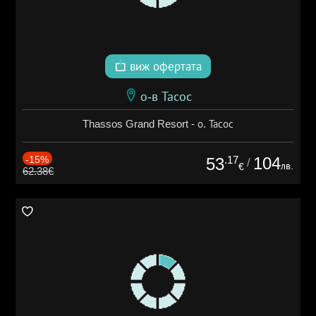
виж офертата
о-в Тасос
Thassos Grand Resort - о. Тасос
-15%
.17
104
53
/
лв.
€
62.38€