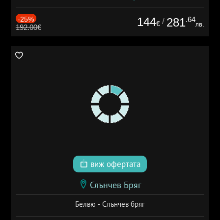
-25%
144
.64
281
/
€
лв.
192.00€
виж офертата
Слънчев Бряг
Белвю - Слънчев бряг