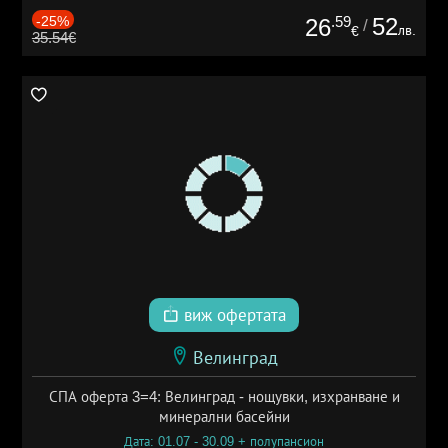
-25%
.59
52
26
/
лв.
€
35.54€
виж офертата
Велинград
СПА оферта 3=4: Велинград - нощувки, изхранване и
минерални басейни
Дата: 01.07 - 30.09 + полупансион