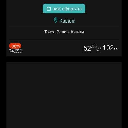
виж офертата
Кавала
Tosca Beach- Кавала
-30%
.15
102
52
/
лв.
€
74.65€