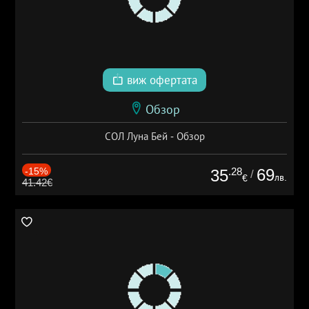
виж офертата
Обзор
СОЛ Луна Бей - Обзор
-15%
.28
69
35
/
лв.
€
41.42€