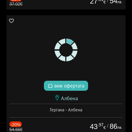
54
27
/
лв.
€
37.02€
виж офертата
Албена
Гергана - Албена
-20%
.97
86
43
/
лв.
€
54.66€