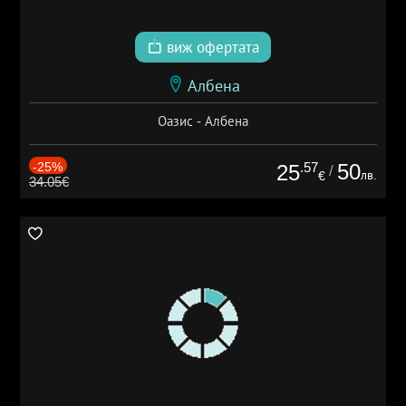
виж офертата
Албена
Оазис - Албена
-25%
.57
50
25
/
лв.
€
34.05€