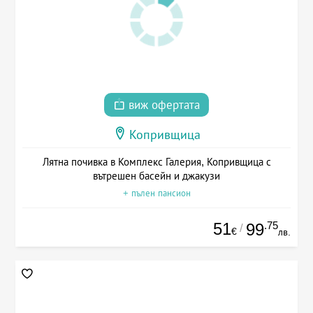
виж офертата
Копривщица
Лятна почивка в Комплекс Галерия, Копривщица с
вътрешен басейн и джакузи
+ пълен пансион
51
.75
99
/
€
лв.