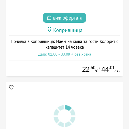
виж офертата
Копривщица
Почивка в Копривщица: Наем на къща за гости Колорит с
капацитет 14 човека
Дата: 01.06 - 30.09 + без храна
.50
.01
22
44
/
€
лв.