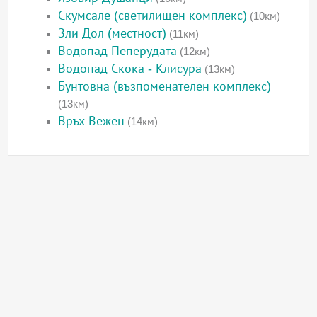
Скумсале (светилищен комплекс)
(10км)
Зли Дол (местност)
(11км)
Водопад Пеперудата
(12км)
Водопад Скока - Клисура
(13км)
Бунтовна (възпоменателен комплекс)
(13км)
Връх Вежен
(14км)