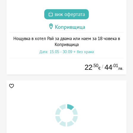
виж офертата
Копривщица
Нощувка в хотел Рай за двама или наем за 18 човека в
Копривщица
Дата: 15.05 - 30.09 + без храна
.50
.01
22
44
/
€
лв.