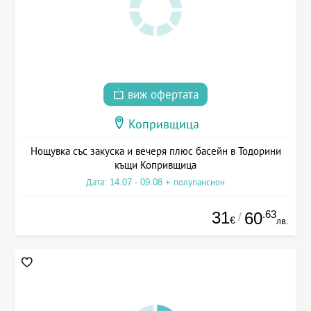
виж офертата
Копривщица
Нощувка със закуска и вечеря плюс басейн в Тодорини
къщи Копривщица
Дата: 14.07 - 09.08 + полупансион
31
.63
60
/
€
лв.