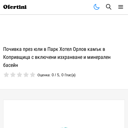
Почивки
Стоки
В града
Всички оферти
Ofertini
Почивка през юли в Парк Хотел Орлов камък в
Копривщица с включени изхранване и минерален
басейн
Оценка:
0
/
5
,
0
Глас(а)