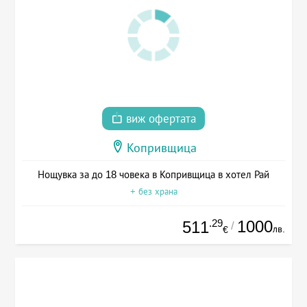
виж офертата
Копривщица
Нощувка за до 18 човека в Копривщица в хотел Рай
+ без храна
.29
1000
511
/
лв.
€