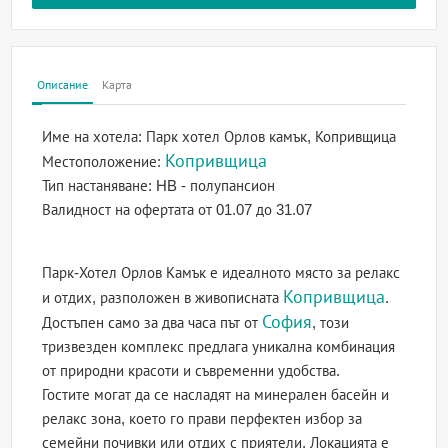
Описание
Карта
Име на хотела:
Парк хотел Орлов камък, Копривщица
Копривщица
Местоположение:
Тип настаняване:
HB - полупансион
Валидност на офертата
от 01.07 до 31.07
Парк-Хотел Орлов Камък е идеалното място за релакс
Копривщица
и отдих, разположен в живописната
.
София
Достъпен само за два часа път от
, този
тризвезден комплекс предлага уникална комбинация
от природни красоти и съвременни удобства.
Гостите могат да се насладят на минерален басейн и
релакс зона, което го прави перфектен избор за
семейни почивки или отдих с приятели. Локацията е