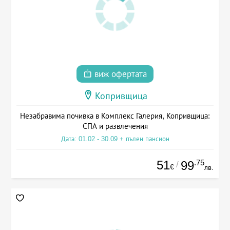
виж офертата
Копривщица
Незабравима почивка в Комплекс Галерия, Копривщица:
СПА и развлечения
Дата: 01.02 - 30.09 + пълен пансион
51
.75
99
/
€
лв.