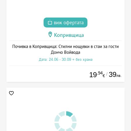
виж офертата
Копривщица
Почивка в Копривщица: Стилни нощувки в стаи за гости
Дончо Войвода
Дата: 24.06 - 30.09 + без храна
.94
39
19
/
лв.
€