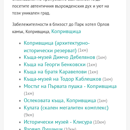
посетите автентичния възрожденския дух и уют на
този уникален град.
Забележителности в близост до Парк хотел Орлов
Копривщица
камък, Копривщица,
Копривщица (архитектурно-
исторически резерват)
(1км)
Къща-музей Димчо Дебелянов
(1км)
Къща на Георги Бенковски
(1км)
Къща на братя Каравелови
(1км)
Къща-музей на Тодор Каблешков
(1км)
Мостът на Първата пушка - Копривщица
(1км)
Ослековата къща, Копривщица
(1км)
Кулата (скален мегалитен комплекс)
(9км)
Исторически музей - Клисура
(10км)
Язовир Душанци
(10км)