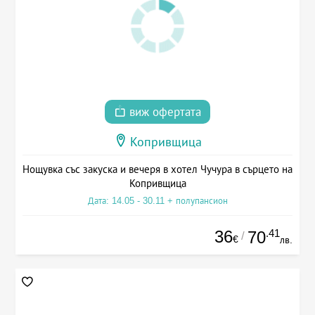
виж офертата
Копривщица
Нощувка със закуска и вечеря в хотел Чучура в сърцето на
Копривщица
Дата: 14.05 - 30.11 + полупансион
36
.41
70
/
€
лв.