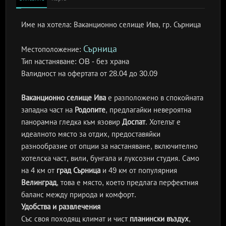
Име на хотела:
Ваканционно селище Ива, гр. Сърница
Сърница
Местоположение:
Тип настаняване:
OB - без храна
Валидност на офертата
от 28.04 до 30.09
Ваканционно селище Ива
е разположено в спокойната
западна част на
Родопите
, предлагайки невероятна
панорамна гледка към язовир
Доспат
. Хотелът е
идеалното място за отдих, предоставяйки
разнообразие от опции за настаняване, включително
хотелска част, вили, бунгала и луксозни студия. Само
на 4 км от
град Сърница
и 49 км от популярния
Велинград
, това е място, което предлага перфектния
баланс между природа и комфорт.
Удобства и развлечения
Със своя походящ климат и чист
планински въздух
,