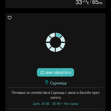
.23
65
33
/
лв.
€
виж офертата
Сърница
Почивка за семейства в Сърница с вила и басейн през
лятото
Дата: 24.06 - 30.09 + без храна