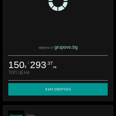
grupovo.bg
оферта от
150
293
/
.37
€
лв.
ТОП ЦЕНА
КЪМ ОФЕРТАТА
Описание
Карта