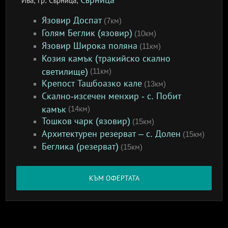
Сърница
Ива, гр. Сърница,
Язовир Доспат
(7км)
Голям Беглик (язовир)
(10км)
Язовир Широка поляна
(11км)
Козия камък (тракийско скално
светилище)
(11км)
Крепост Ташбоазко кале
(13км)
Скално-изсечен менхир - с. Побит
камък
(14км)
Тошков чарк (язовир)
(15км)
Архитектурен резерват – с. Долен
(15км)
Беглика (резерват)
(15км)
КЪМ ОФЕРТАТА