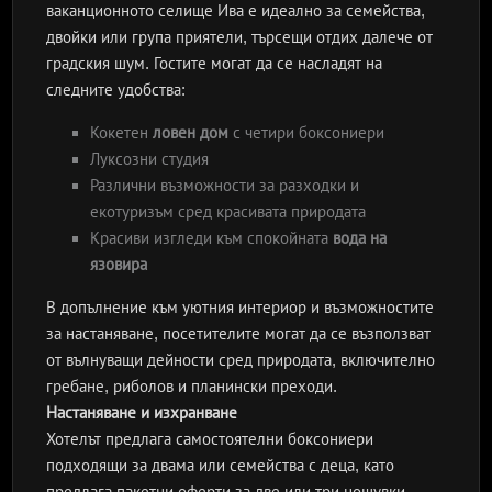
ваканционното селище Ива е идеално за семейства,
двойки или група приятели, търсещи отдих далече от
градския шум. Гостите могат да се насладят на
следните удобства:
Кокетен
ловен дом
с четири боксониери
Луксозни студия
Различни възможности за разходки и
екотуризъм сред красивата природата
Красиви изгледи към спокойната
вода на
язовира
В допълнение към уютния интериор и възможностите
за настаняване, посетителите могат да се възползват
от вълнуващи дейности сред природата, включително
гребане, риболов и планински преходи.
Настаняване и изхранване
Хотелът предлага самостоятелни боксониери
подходящи за двама или семейства с деца, като
предлага пакетни оферти за две или три нощувки,