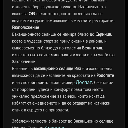
отличен избор за удължен уикенд. Настаняването
включва
OB
възможност, което позволява да се
впуснете в гурме изживявания в местните ресторанти.
Разположение
Ваканционното селище се намира близо до
Сърница
,
което е чудесен старт за приключения в района, и
същевременно близо до по-големия
Велинград
,
известен със своите минерални извори и спа удобства.
Заключение
Ваканция в
ваканционно селище Ива
е изключителна
възможност да се насладите на красотата на
Родопите
Доспат
и на спокойствието около язовир
. Съчетание
от природни чудеса и комфорт прави това място
уникално предложение за всички, които искат да
избягат от ежедневието и да се отдадат на истински
отдих в сърцето на природата.
Забележителности в близост до Ваканционно селище