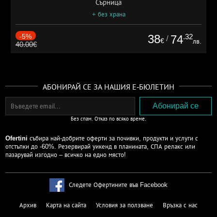
Сърница
+ без храна
-5%
38
.32
74
/
€
лв.
40.00€
АБОНИРАЙ СЕ ЗА НАШИЯ Е-БЮЛЕТИН
Без спам. Отказ по всяко време.
Ofertini
събира най-добрите оферти за почивки, продукти и услуги с
отстъпки до -60%. Резервирай уикенд в планината, СПА релакс или
пазарувай изгодно – всичко на едно място!
Следете Офертините във Facebook
Архив
Карта на сайта
Условия за ползване
Връзка с нас