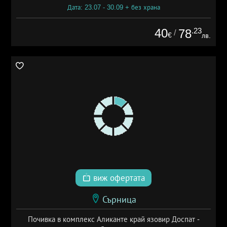
Дата: 23.07 - 30.09 + без храна
40
.23
78
/
€
лв.
виж офертата
Сърница
Почивка в комплекс Аликанте край язовир Доспат -