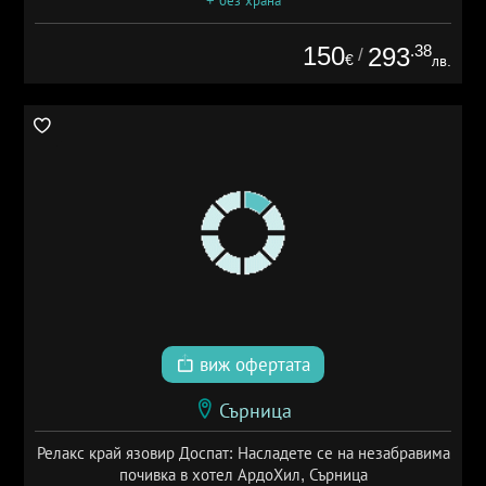
+ без храна
150
.38
293
/
€
лв.
виж офертата
Сърница
Релакс край язовир Доспат: Насладете се на незабравима
почивка в хотел АрдоХил, Сърница