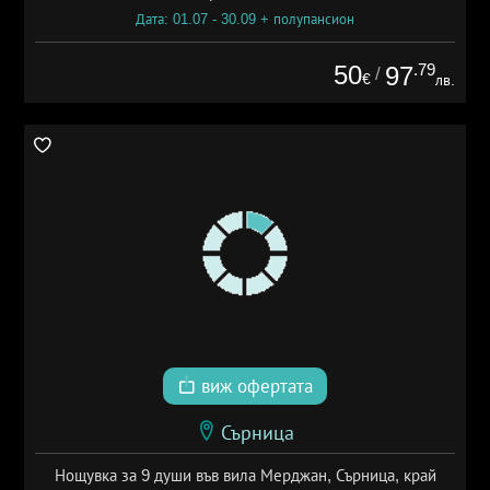
Дата: 01.07 - 30.09 + полупансион
50
.79
97
/
€
лв.
виж офертата
Сърница
Нощувка за 9 души във вила Мерджан, Сърница, край