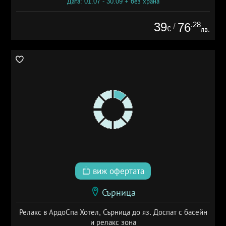
Дата: 01.07 - 30.09 + без храна
39
.28
76
/
€
лв.
виж офертата
Сърница
Релакс в АрдоСпа Хотел, Сърница до яз. Доспат с басейн
и релакс зона