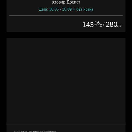
язовир Доспат
Дата: 30.05 - 30.09 + без храна
.16
280
143
/
лв.
€
специално предложение