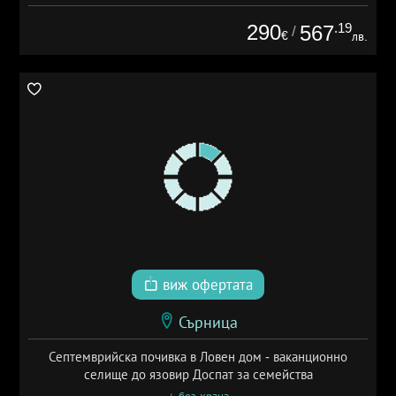
290
.19
567
/
€
лв.
виж офертата
Сърница
Септемврийска почивка в Ловен дом - ваканционно
селище до язовир Доспат за семейства