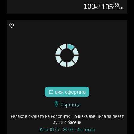
100
.58
195
/
€
лв.
виж офертата
Сърница
Релакс в сърцето на Родопите: Почивка във Вила за девет
души с басейн
Дата: 01.07 - 30.09 + без храна