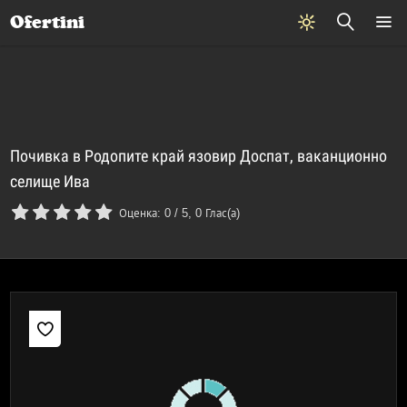
Почивки
Стоки
В града
Всички оферти
Ofertini
Почивка в Родопите край язовир Доспат, ваканционно
селище Ива
Оценка:
0
/
5
,
0
Глас(а)