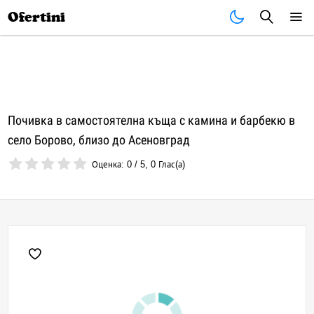
Почивки
Стоки
В града
Всички оферти
Ofertini
Почивка в самостоятелна къща с камина и барбекю в
село Борово, близо до Асеновград
Оценка:
0
/
5
,
0
Глас(а)