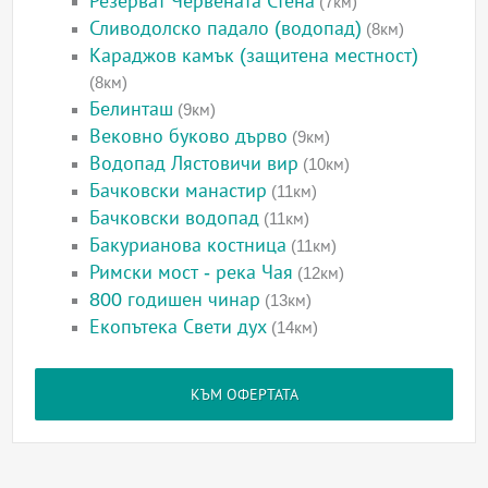
Резерват Червената Стена
(7км)
Сливодолско падало (водопад)
(8км)
Караджов камък (защитена местност)
(8км)
Белинташ
(9км)
Вековно буково дърво
(9км)
Водопад Лястовичи вир
(10км)
Бачковски манастир
(11км)
Бачковски водопад
(11км)
Бакурианова костница
(11км)
Римски мост - река Чая
(12км)
800 годишен чинар
(13км)
Екопътека Свети дух
(14км)
КЪМ ОФЕРТАТА