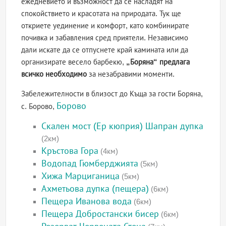
ежедневието и възможност да се насладят на
спокойствието и красотата на природата. Тук ще
откриете уединение и комфорт, като комбинирате
почивка и забавления сред приятели. Независимо
дали искате да се отпуснете край камината или да
организирате весело барбекю,
„Боряна“ предлага
всичко необходимо
за незабравими моменти.
Забележителности в близост до Къща за гости Боряна,
Борово
с. Борово,
Скален мост (Ер кюприя) Шапран дупка
(2км)
Кръстова Гора
(4км)
Водопад Гюмберджията
(5км)
Хижа Марциганица
(5км)
Ахметьова дупка (пещера)
(6км)
Пещера Иванова вода
(6км)
Пещера Добростански бисер
(6км)