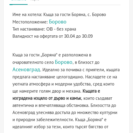
Име на хотела:
Къща за гости Боряна, с. Борово
Борово
Местоположение:
Тип настаняване:
OB - без храна
Валидност на офертата
от 30.04 до 30.09
Къща за гости „Боряна“ е разположена в
Борово
очарователното село
, в близост до
Асеновград
. Идеално за почивка с приятели, къщата
предлага настаняване целогодишно. Насладете се на
уютната атмосфера и модерни удобства, сред които
ще намерите голям двор и механа.
Къщата е
изградена изцяло от дърво и камък
, които създават
автентична и впечатляваща обстановка. Близостта до
Асеновград улеснява достъпа до множество културни
и природни забележителности. Къща „Боряна“ е
идеалният избор за тези, които търсят бягство от