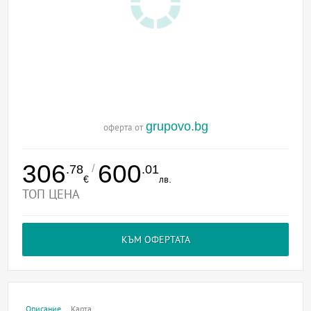
grupovo.bg
оферта от
306
600
/
.78
.01
€
лв.
ТОП ЦЕНА
КЪМ ОФЕРТАТА
Описание
Карта