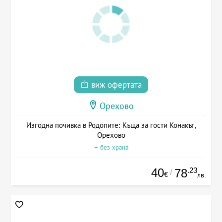
виж офертата
Орехово
Изгодна почивка в Родопите: Къща за гости Конакът,
Орехово
+ без храна
40
.23
78
/
€
лв.