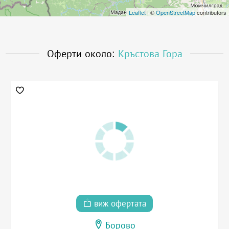
Leaflet
| ©
OpenStreetMap
contributors
Оферти около:
Кръстова Гора
виж офертата
Борово