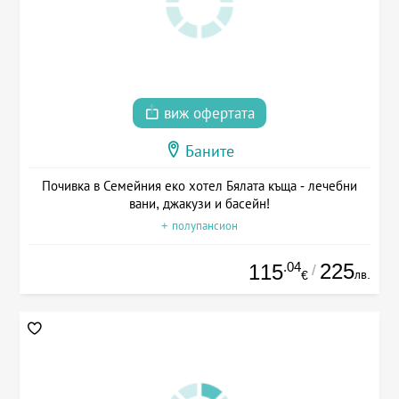
виж офертата
Баните
Почивка в Семейния еко хотел Бялата къща - лечебни
вани, джакузи и басейн!
+ полупансион
.04
225
115
/
лв.
€