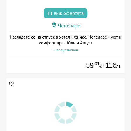
виж офертата
Чепеларе
Насладете се на отпуск в хотел Феникс, Чепеларе - уют и
комфорт през Юли и Август
+ полупансион
.31
116
59
/
лв.
€