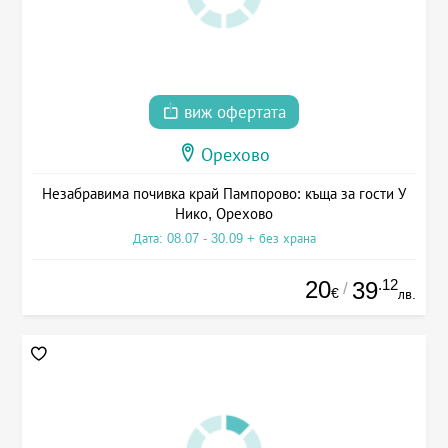
виж офертата
Орехово
Незабравима почивка край Пампорово: къща за гости У
Нико, Орехово
Дата: 08.07 - 30.09 + без храна
20
.12
39
/
€
лв.