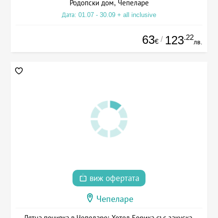
Родопски дом, Чепеларе
Дата: 01.07 - 30.09 + all inclusive
63
.22
123
/
€
лв.
виж офертата
Чепеларе
Лятна почивка в Чепеларе: Хотел Борика със закуска,