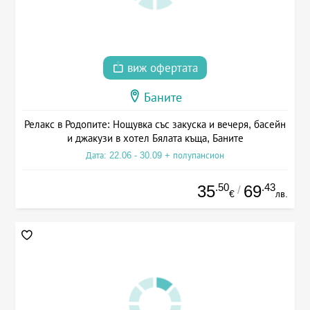
виж офертата
Баните
Релакс в Родопите: Нощувка със закуска и вечеря, басейн
и джакузи в хотел Бялата къща, Баните
Дата: 22.06 - 30.09 + полупансион
.50
.43
35
69
/
€
лв.