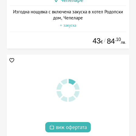
Изгодна нощувка с включена закуска в хотел Родопски
дом, Чепеларе
+ закуска
43
.10
84
/
€
лв.
виж офертата