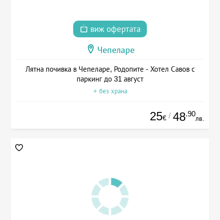
виж офертата
Чепеларе
Лятна почивка в Чепеларе, Родопите - Хотел Савов с
паркинг до 31 август
+ без храна
25
.90
48
/
€
лв.