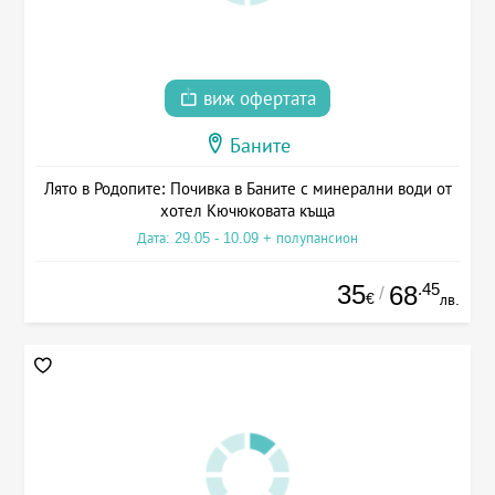
виж офертата
Баните
Лято в Родопите: Почивка в Баните с минерални води от
хотел Кючюковата къща
Дата: 29.05 - 10.09 + полупансион
35
.45
68
/
€
лв.