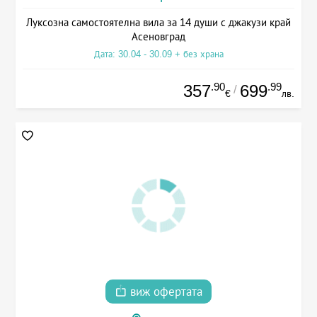
Луксозна самостоятелна вила за 14 души с джакузи край
Асеновград
Дата: 30.04 - 30.09 + без храна
.90
.99
357
699
/
€
лв.
виж офертата