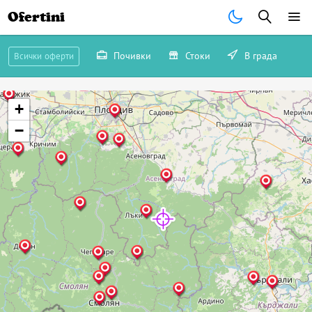
Ofertini
Почивки
Стоки
В града
Всички оферти
+
−