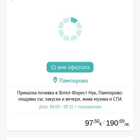
виж офертата
Пампорово
Приказна почивка в Хотел Форест Нук, Пампорово:
нощувки със закуски и вечери, жива музика и СПА
Дата: 04.03 - 30.11 + полупансион
.50
.69
97
190
/
€
лв.