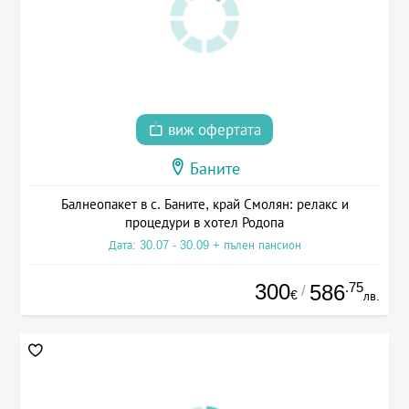
виж офертата
Баните
Балнеопакет в с. Баните, край Смолян: релакс и
процедури в хотел Родопа
Дата: 30.07 - 30.09 + пълен пансион
300
.75
586
/
€
лв.