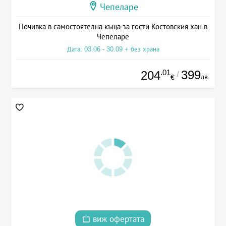
Чепеларе
Почивка в самостоятелна къща за гости Костовския хан в
Чепеларе
Дата: 03.06 - 30.09 + без храна
.01
399
204
/
лв.
€
виж офертата