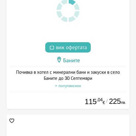
виж офертата
Баните
Почивка в хотел с минерални бани и закуски в село
Баните до 30 Септември
+ полупансион
.04
225
115
/
лв.
€