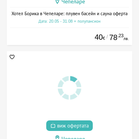
Чепеларе
Хотел Борика в Чепеларе: плувен басейн и сауна оферта
Дата: 20.05 - 31.08 + полупансион
40
.23
78
/
€
лв.
виж офертата
Чепеларе