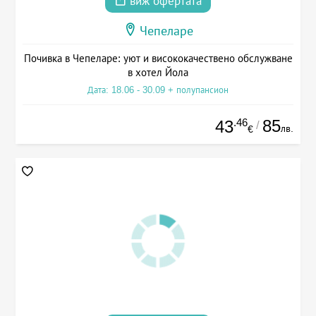
виж офертата
Чепеларе
Почивка в Чепеларе: уют и висококачествено обслужване
в хотел Йола
Дата: 18.06 - 30.09 + полупансион
.46
85
43
/
лв.
€