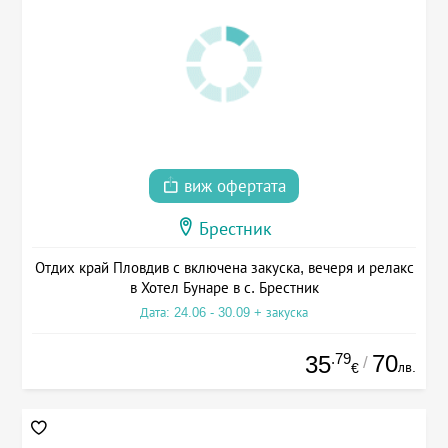
виж офертата
Брестник
Отдих край Пловдив с включена закуска, вечеря и релакс
в Хотел Бунаре в с. Брестник
Дата: 24.06 - 30.09 + закуска
.79
70
35
/
лв.
€