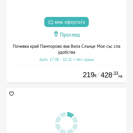
виж офертата
Проглед
Почивка край Пампорово във Вила Слънце Мое със спа
удобства
Дата: 17.06 - 15.11 + без храна
219
.33
428
/
€
лв.