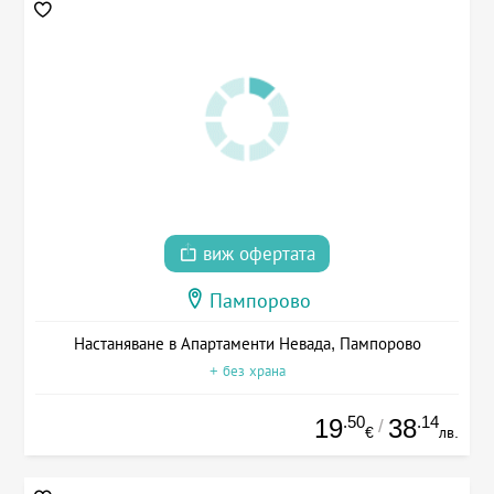
виж офертата
Пампорово
Настаняване в Апартаменти Невада, Пампорово
+ без храна
.50
.14
19
38
/
€
лв.