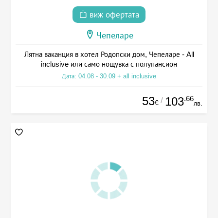
виж офертата
Чепеларе
Лятна ваканция в хотел Родопски дом, Чепеларе - All
inclusive или само нощувка с полупансион
Дата: 04.08 - 30.09 + all inclusive
53
.66
103
/
€
лв.