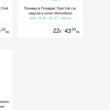
 Стей
Почивка в Пловдив: Престой със
закуска в хотел ИнтелКооп
Дата: 26.06 - 30.12 + закуска
.23
22
.03
8
43
/
€
лв.
лв.
ркооп,
инг