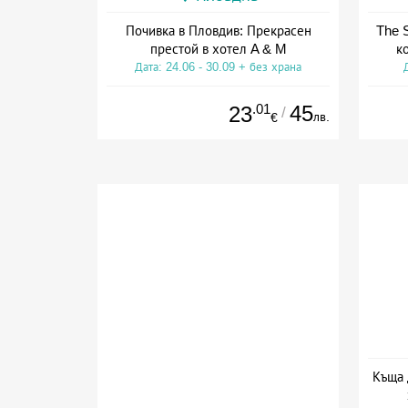
Почивка в Пловдив: Прекрасен
The S
престой в хотел A & M
к
Дата: 24.06 - 30.09 + без храна
.01
45
23
/
лв.
€
Къща 