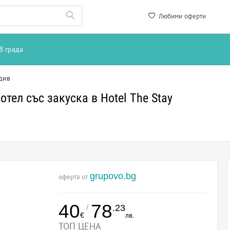
Любими оферти
В града
див
тел със закуска в Hotel The Stay
grupovo.bg
оферта от
40
78
/
.23
€
лв.
ТОП ЦЕНА