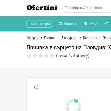
Ofertini
Почивки
Стоки
Всички оферти
Оферти
Почивки и Екскурзии
България
Плов
Почивка в сърцето на Пловдив: Хо
Оценка:
0
/
5
,
0
Глас(а)