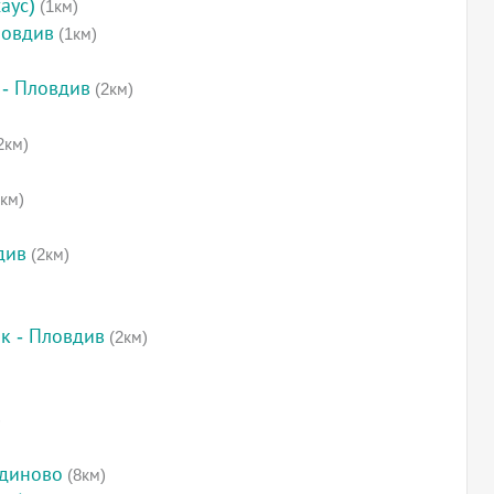
аус)
(1км)
ловдив
(1км)
 - Пловдив
(2км)
2км)
км)
див
(2км)
к - Пловдив
(2км)
)
одиново
(8км)