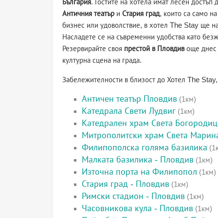
България
. Гостите на хотела имат лесен достъп
Античния театър
и
Стария град
, които са само н
бизнес или удоволствие, в хотел The Stay ще 
Насладете се на съвременни удобства като безж
Резервирайте своя
престой в Пловдив
още днес 
културна сцена на града.
Забележителности в близост до Хотел The Stay
Античен театър Пловдив
(1км)
Катедрала Свети Лудвиг
(1км)
Катедрален храм Света Богородиц
Митрополитски храм Света Марина
Филипополска голяма базилика
(1
Малката базилика - Пловдив
(1км)
Източна порта на Филипопол
(1км)
Стария град - Пловдив
(1км)
Римски стадион - Пловдив
(1км)
Часовникова кула - Пловдив
(1км)