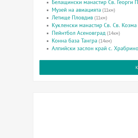
Белащински манастир Св. Георги 
Музей на авиацията
(11км)
Летище Пловдив
(11км)
Кукленски манастир Св. Св. Козма
Пейнтбол Асеновград
(14км)
Конна база Тангра
(14км)
Алпийски заслон край с. Храбрин