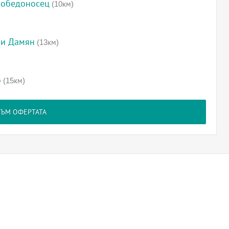
Победоносец
(10км)
 и Дамян
(13км)
о
(15км)
КЪМ ОФЕРТАТА