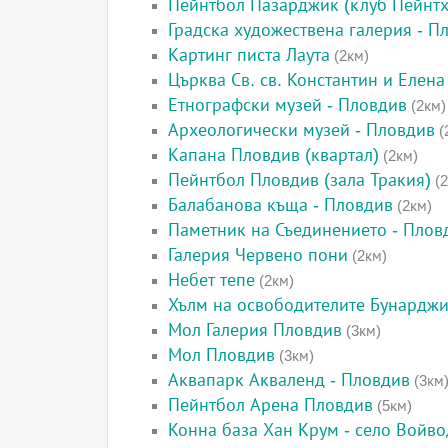
Пейнтбол Пазарджик (клуб Пейнтх
Градска художествена галерия - П
Картинг писта Лаута
(2км)
Църква Св. св. Константин и Елена
Етнографски музей - Пловдив
(2км)
Археологически музей - Пловдив
(
Капана Пловдив (квартал)
(2км)
Пейнтбол Пловдив (зала Тракия)
(2
Балабанова къща - Пловдив
(2км)
Паметник на Съединението - Плов
Галерия Червено пони
(2км)
Небет тепе
(2км)
Хълм на освободителите Бунарджи
Мол Галерия Пловдив
(3км)
Мол Пловдив
(3км)
Аквапарк Акваленд - Пловдив
(3км
Пейнтбол Арена Пловдив
(5км)
Конна база Хан Крум - село Войв