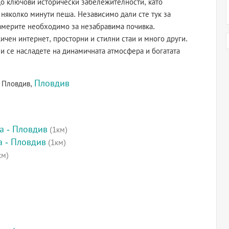
 до ключови исторически забележителности, като
а няколко минути пеша. Независимо дали сте тук за
намерите необходимо за незабравима почивка.
ичен интернет, просторни и стилни стаи и много други.
и се насладете на динамичната атмосфера и богатата
Пловдив
, Пловдив,
а - Пловдив
(1км)
 - Пловдив
(1км)
км)