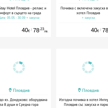
tay Hotel Пловдив - релакс и
Почивка с включена закуска в
омфорт в сърцето на града
хотел Пловдив
Дата: 05.05 - 30.09 + закуска
+ закуска
40
.23
40
78
7
/
/
€
€
лв.
Пловдив
Пловдив
до яз. Дондуково: оборудвана
Изгодна почивка в хотел Инте
за 8 души в Средна гора
Пловдив със закуска и парк