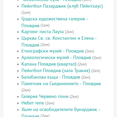
Пейнтбол Пазарджик (клуб Пейнтхаус)
(1км)
Градска художествена галерия -
Пловдив
(1км)
Картинг писта Лаута
(2км)
Църква Св. св. Константин и Елена -
Пловдив
(2км)
Етнографски музей - Пловдив
(2км)
Археологически музей - Пловдив
(2км)
Капана Пловдив (квартал)
(2км)
Пейнтбол Пловдив (зала Тракия)
(2км)
Балабанова къща - Пловдив
(2км)
Паметник на Съединението - Пловдив
(2км)
Галерия Червено пони
(2км)
Небет тепе
(2км)
Хълм на освободителите Бунарджик -
Пловдив
(2км)