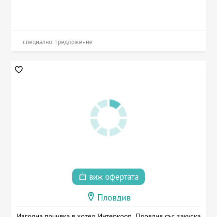
специално предложение
виж офертата
Пловдив
Изгодна почивка в хотел Интеркооп, Пловдив със закуска