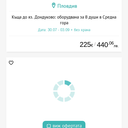
Пловдив
Къща до яз. Дондуково: оборудвана за 8 души в Средна
гора
Дата: 30.07 - 03.09 + без храна
225
.06
440
/
€
лв.
виж офертата