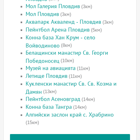
Мол Галерия Пловдив
(3км)
Мол Пловдив
(3км)
Аквапарк Акваленд - Пловдив
(3км)
Пейнтбол Арена Пловдив
(5км)
Конна база Хан Крум - село
Войводиново
(8км)
Белащински манастир Св. Георги
Победоносец
(10км)
Музей на авиацията
(11км)
Летище Пловдив
(11км)
Кукленски манастир Св. Св. Козма и
Дамян
(13км)
Пейнтбол Асеновград
(14км)
Конна база Тангра
(14км)
Алпийски заслон край с. Храбрино
(15км)