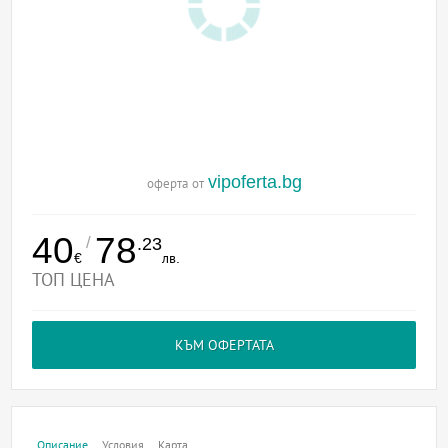
vipoferta.bg
оферта от
40
78
/
.23
€
лв.
ТОП ЦЕНА
КЪМ ОФЕРТАТА
Описание
Условия
Карта