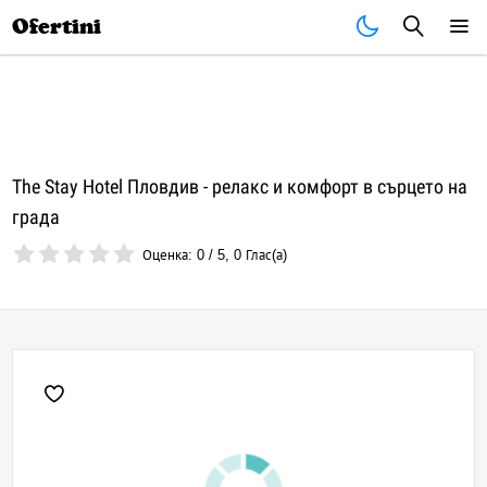
Почивки
Стоки
В града
Всички оферти
Ofertini
The Stay Hotel Пловдив - релакс и комфорт в сърцето на
града
Оценка:
0
/
5
,
0
Глас(а)