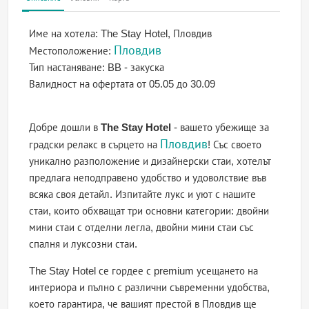
Име на хотела:
The Stay Hotel, Пловдив
Пловдив
Местоположение:
Тип настаняване:
BB - закуска
Валидност на офертата
от 05.05 до 30.09
Добре дошли в
The Stay Hotel
- вашето убежище за
Пловдив
градски релакс в сърцето на
! Със своето
уникално разположение и дизайнерски стаи, хотелът
предлага неподправено удобство и удоволствие във
всяка своя детайл. Изпитайте лукс и уют с нашите
стаи, които обхващат три основни категории: двойни
мини стаи с отделни легла, двойни мини стаи със
спалня и луксозни стаи.
The Stay Hotel се гордее с premium усещането на
интериора и пълно с различни съвременни удобства,
което гарантира, че вашият престой в Пловдив ще