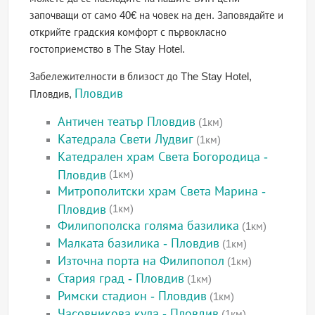
започващи от само 40€ на човек на ден. Заповядайте и
открийте градския комфорт с първокласно
гостоприемство в The Stay Hotel.
Забележителности в близост до The Stay Hotel,
Пловдив
Пловдив,
Античен театър Пловдив
(1км)
Катедрала Свети Лудвиг
(1км)
Катедрален храм Света Богородица -
Пловдив
(1км)
Митрополитски храм Света Марина -
Пловдив
(1км)
Филипополска голяма базилика
(1км)
Малката базилика - Пловдив
(1км)
Източна порта на Филипопол
(1км)
Стария град - Пловдив
(1км)
Римски стадион - Пловдив
(1км)
Часовникова кула - Пловдив
(1км)