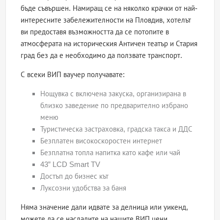
бъде съвършен. Намиращ се на няколко крачки от най-
интересните забележителности на Пловдив, хотелът
ви предоставя възможността да се потопите в
атмосферата на историческия Античен театър и Стария
град без да е необходимо да ползвате транспорт.
С всеки ВИП ваучер получавате:
Нощувка с включена закуска, организирана в
близко заведение по предварително избрано
меню
Туристическа застраховка, градска такса и ДДС
Безплатен високоскоростен интернет
Безплатна топла напитка като кафе или чай
43” LCD Smart TV
Достъп до бизнес кът
Луксозни удобства за баня
Няма значение дали идвате за делница или уикенд,
можете да се насладите на нашите ВИП цени