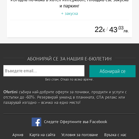
и паркинг
+ закуска
22
.03
43
/
€
лв.
АБОНИРАЙ СЕ ЗА НАШИЯ Е-БЮЛЕТИН
Без спам. Отказ по всяко време.
Ofertini
събира най-добрите оферти за почивки, продукти и услуги с
отстъпки до -60%. Резервирай уикенд в планината, СПА релакс или
пазарувай изгодно – всичко на едно място!
Следете Офертините във Facebook
Архив
Карта на сайта
Условия за ползване
Връзка с нас