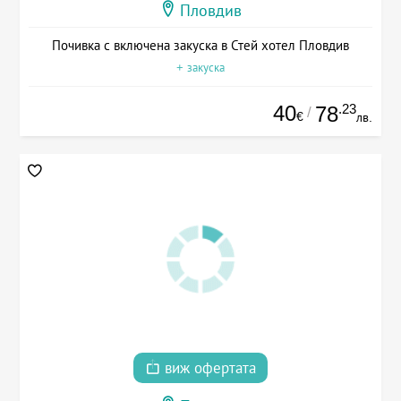
Пловдив
Почивка с включена закуска в Стей хотел Пловдив
+ закуска
40
.23
78
/
€
лв.
виж офертата