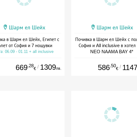
Шарм ел Шейх
Шарм ел Шейх
ка в Шарм ел Шейх, Египет с
Почивка в Шарм ел Шейх с по
олет от София и 7 нощувки
София и All inclusive в хоте
NEO NAAMA BAY 4*
а: 06.09 - 01.11 + all inclusive
Дата: 13.09 - 22.11 + all inclus
.28
1309
.50
669
586
114
/
/
лв.
€
€