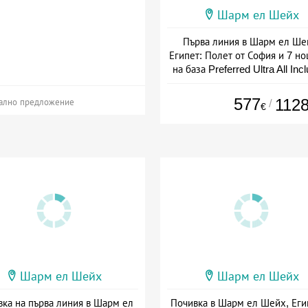
Шарм ел Шейх
Първа линия в Шарм ел Ше
Египет: Полет от София и 7 н
на база Preferred Ultra All Inc
Дата: 13.09 - 22.11 + all inclus
577
112
/
ално предложение
€
Шарм ел Шейх
Шарм ел Шейх
ка на първа линия в Шарм ел
Почивка в Шарм ел Шейх, Егип