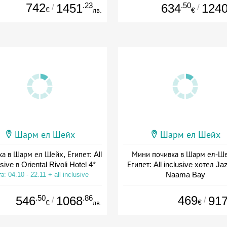
742
.23
.50
1451
634
124
/
/
€
лв.
€
Шарм ел Шейх
Шарм ел Шейх
а в Шарм ел Шейх, Египет: All
Мини почивка в Шарм ел-Ш
sive в Oriental Rivoli Hotel 4*
Египет: All inclusive хотел Ja
Naama Bay
а: 04.10 - 22.11 + all inclusive
Дата: 10.10 - 18.12 + all inclus
.50
.86
469
546
1068
91
/
/
€
€
лв.