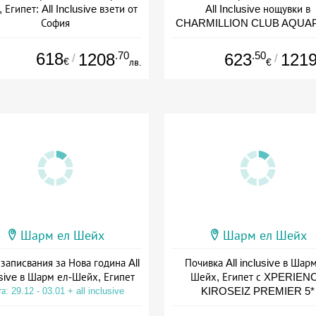
 Египет: All Inclusive взети от
All Inclusive нощувки в
София
CHARMILLION CLUB AQUA
5*
а: 20.09 - 22.11 + all inclusive
Дата: 20.09 - 22.11 + all inclus
618
.70
.50
1208
623
121
/
/
€
лв.
€
Шарм ел Шейх
Шарм ел Шейх
записвания за Нова година All
Почивка All inclusive в Шар
usive в Шарм ел-Шейх, Египет
Шейх, Египет с XPERIEN
KIROSEIZ PREMIER 5*
а: 29.12 - 03.01 + all inclusive
Дата: 06.09 - 04.10 + all inclus