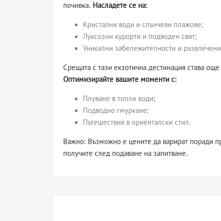
почивка.
Насладете се на:
Кристални води и слънчеви плажове;
Луксозни курорти и подводен свят;
Уникални забележителности и развлечени
Срещата с тази екзотична дестинация става още
Оптимизирайте вашите моменти с:
Плуване в топли води;
Подводно гмуркане;
Пътешествия в ориенталски стил.
Важно: Възможно е цените да варират поради п
получите след подаване на запитване.