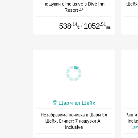
нощувки с Inclusive в Dive Inn
Шейх,
Resort 4*
Дата: 04.10 - 15.11 + all inclusive
Дат
.14
.51
538
1052
/
€
лв.
Шарм ел Шейх
Незабравима почивка в Шарм Ел
Ранни 
Шейх, Египет: 7 нощувки All
Incl
Inclusive
Дат
Дата: 20.09 - 22.11 + all inclusive