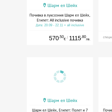
Шарм ел Шейх
Почивка в луксозния Шарм ел Шейх,
Египет: All inclusive почивка
Дата: 20.09 - 22.11 + all inclusive
.50
.80
570
1115
/
специ
€
лв.
Шарм ел Шейх
Шарм ел Шейх, Египет: Полет и 7
Почив