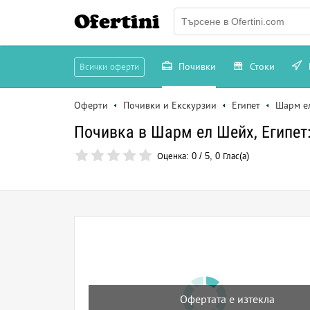
Ofertini
Почивки
Стоки
Всички оферти
Оферти
Почивки и Екскурзии
Египет
Шарм е
Почивка в Шарм ел Шейх, Египет: 
Оценка:
0
/
5
,
0
Глас(а)
Офертата е изтекла