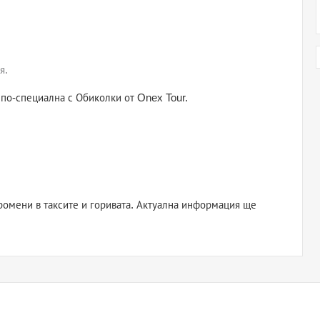
я.
 по-специална с Обиколки от Onex Tour.
ромени в таксите и горивата. Актуална информация ще