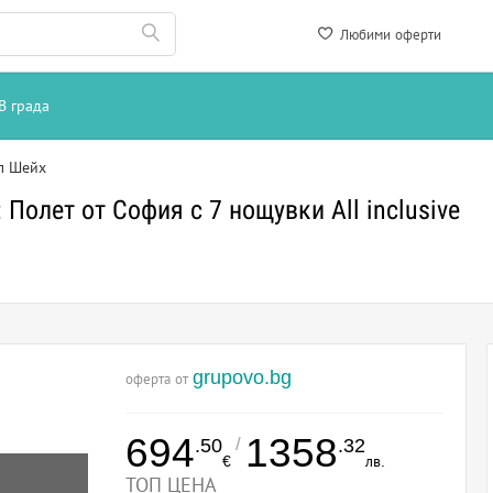
Любими оферти
В града
л Шейх
Полет от София с 7 нощувки All inclusive
grupovo.bg
оферта от
694
1358
/
.50
.32
€
лв.
ТОП ЦЕНА