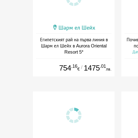
Шарм ел Шейх
Египетският рай на първа линия в
Почив
Шарм ел Шейх в Aurora Oriental
п
Resort 5*
Дат
Дата: 06.09 - 15.11 + all inclusive
.16
.01
754
1475
/
€
лв.