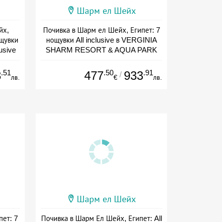
Шарм ел Шейх
йх,
Почивка в Шарм ел Шейх, Египет: 7
ощувки
нощувки All inclusive в VERGINIA
lusive
SHARM RESORT & AQUA PARK
ive
Дата: 06.09 - 18.10 + all inclusive
.51
.50
.91
8
477
933
/
лв.
€
лв.
Шарм ел Шейх
ет: 7
Почивка в Шарм Ел Шейх, Египет: All