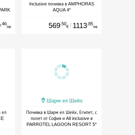
Inclusive почивка в AMPHORAS
PARK
AQUA 4*
Дата: 20.09 - 22.11 + all inclusive
ive
.46
.50
.85
9
569
1113
/
лв.
€
лв.
Шарм ел Шейх
м ел
Почивка в Шарм ел Шейх, Египет, с
CE
полет от София и All inclusive в
PARROTEL LAGOON RESORT 5*
ive
Дата: 13.09 - 22.11 + all inclusive