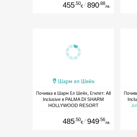
.50
.88
455
890
/
€
лв.
Шарм ел Шейх
Почивка в Шарм Ел Шейх, Египет: All
Почивк
Inclusive в PALMA DI SHARM
Inclu
HOLLYWOOD RESORT
Дат
Дата: 04.10 - 22.11 + all inclusive
.50
.56
485
949
/
€
лв.