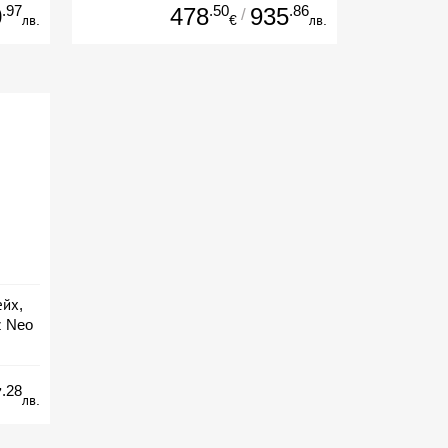
.97
.50
.86
0
478
935
/
лв.
€
лв.
ейх,
z Neo
ive
.28
7
лв.