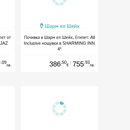
Шарм ел Шейх
лет от
Почивка в Шарм ел Шейх, Египет: All
л JAZ
Inclusive нощувки в SHARMING INN
4*
ive
Дата: 06.09 - 01.11 + all inclusive
.09
.50
.93
7
386
755
/
лв.
€
лв.