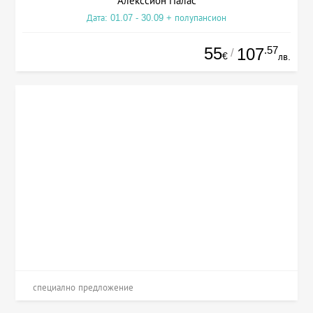
Алекссион Палас
Дата: 01.07 - 30.09 + полупансион
55
.57
107
/
€
лв.
специално предложение