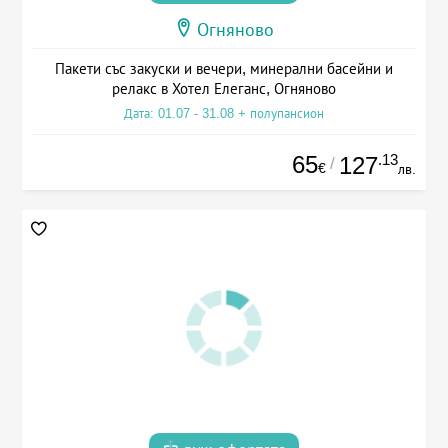
Огняново
Пакети със закуски и вечери, минерални басейни и
релакс в Хотел Елеганс, Огняново
Дата: 01.07 - 31.08 + полупансион
65
.13
127
/
€
лв.