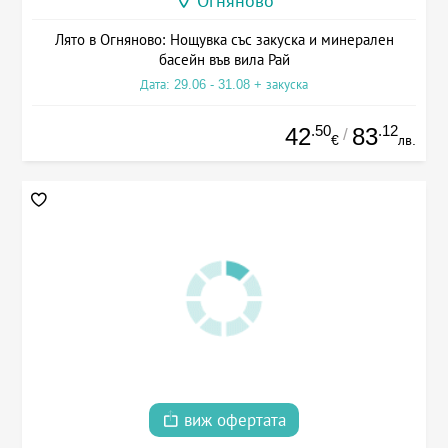
Огняново
Лято в Огняново: Нощувка със закуска и минерален
басейн във вила Рай
Дата: 29.06 - 31.08 + закуска
.50
.12
42
83
/
€
лв.
виж офертата