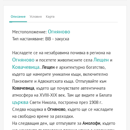
Описание
Условия
Карта
Огняново
Местоположение:
Тип настаняване:
BB - закуска
Насладете се на незабравима почивка в региона на
Огняново
Лещен
и посетете живописните села
и
Ковачевица
.
Лещен
е архитектурно богатство,
където ще намерите уникални къщи, включително
Панзювите и Адвокатската къща. Отпътувайте към
Ковачевица
, където ще почувствате автентичната
атмосфера на XVIII-XIX век. Там ще видите и Бялата
църква
Свети Никола, построена през 1908 г.
Следва нощувка в
Огняново
, където ще се насладите
на свободно време за разходки.
На следващия ден, ще отпътувате за
Амолофи
, където