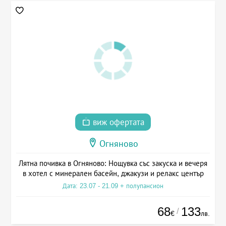
виж офертата
Огняново
Лятна почивка в Огняново: Нощувка със закуска и вечеря
в хотел с минерален басейн, джакузи и релакс център
Дата: 23.07 - 21.09 + полупансион
68
133
/
€
лв.