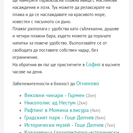
ще намерите първокласна плажна ивица с маслинови
насаждения и лозя. Тук можете да релаксирате на
плажа и да се наслаждавате на красивото море,
известен с пясъчното си дъно.
Плажът разполага с удобства като съблекални, душове
и четири плажни бара, където можете да поръчате
напитки за повече удобство. Възползвайте се от
свободата да поставите собствен чадър, без
ограничение.
София
На обратния ви път ще пристигнете в
в късните
часове на деня.
Огняново
Забележителности в близост до
Вековни чинари - Гърмен
(2км)
Никополис ад Нестум
(2км)
Рафтинг в Момина клисура
(4км)
Градският парк - Гоце Делчев
(6км)
Исторически музей - Гоце Делчев
(7км)
Ковачевица (архитектурно-исторически