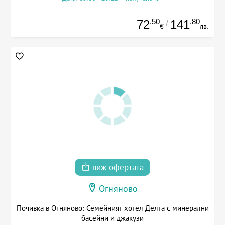
.50
.80
72
141
/
€
лв.
виж офертата
Огняново
Почивка в Огняново: Семейният хотел Делта с минерални
басейни и джакузи