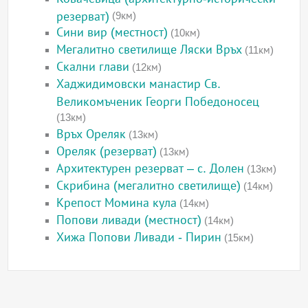
резерват)
(9км)
Сини вир (местност)
(10км)
Мегалитно светилище Ляски Връх
(11км)
Скални глави
(12км)
Хаджидимовски манастир Св.
Великомъченик Георги Победоносец
(13км)
Връх Ореляк
(13км)
Ореляк (резерват)
(13км)
Архитектурен резерват – с. Долен
(13км)
Скрибина (мегалитно светилище)
(14км)
Крепост Момина кула
(14км)
Попови ливади (местност)
(14км)
Хижа Попови Ливади - Пирин
(15км)