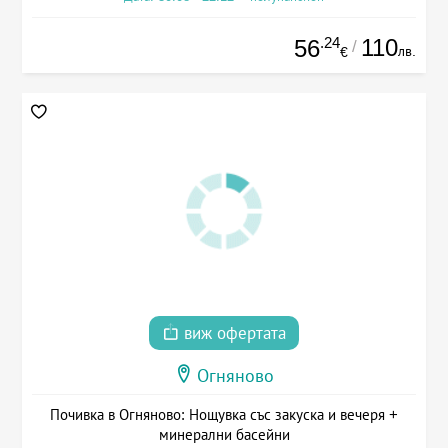
.24
110
56
/
лв.
€
виж офертата
Огняново
Почивка в Огняново: Нощувка със закуска и вечеря +
минерални басейни