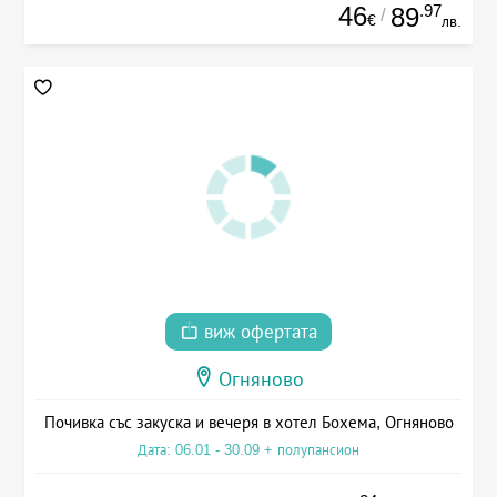
46
.97
89
/
€
лв.
виж офертата
Огняново
Почивка със закуска и вечеря в хотел Бохема, Огняново
Дата: 06.01 - 30.09 + полупансион