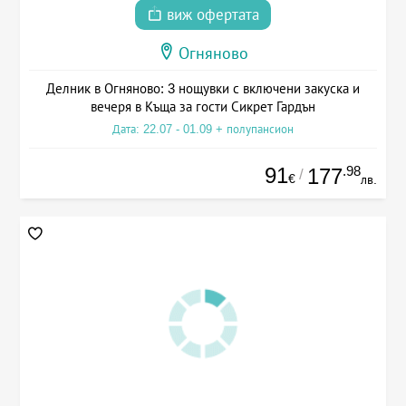
виж офертата
Огняново
Делник в Огняново: 3 нощувки с включени закуска и
вечеря в Къща за гости Сикрет Гардън
Дата: 22.07 - 01.09 + полупансион
91
.98
177
/
€
лв.