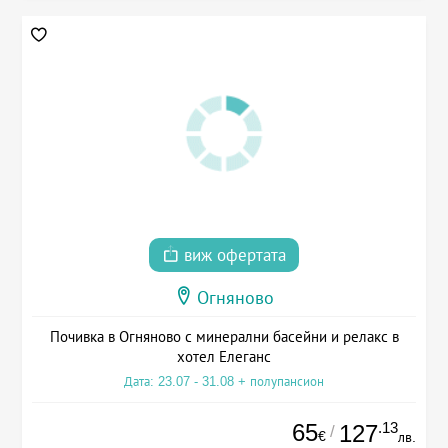
виж офертата
Огняново
Почивка в Огняново с минерални басейни и релакс в
хотел Елеганс
Дата: 23.07 - 31.08 + полупансион
65
.13
127
/
€
лв.