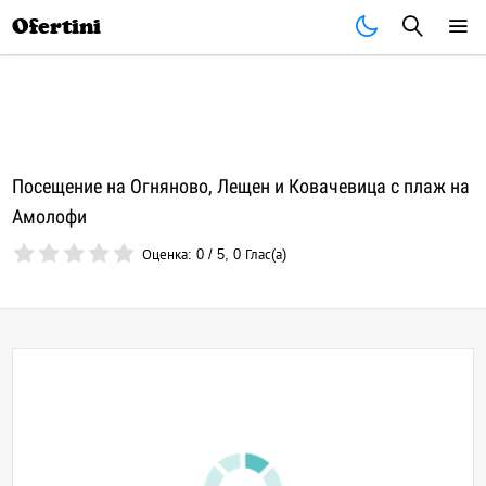
Почивки
Стоки
В града
Всички оферти
Ofertini
Посещение на Огняново, Лещен и Ковачевица с плаж на
Амолофи
Оценка:
0
/
5
,
0
Глас(а)