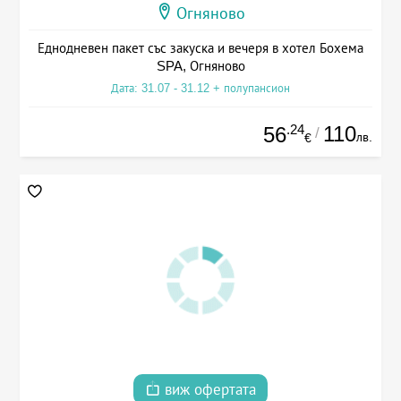
Огняново
Еднодневен пакет със закуска и вечеря в хотел Бохема
SPA, Огняново
Дата: 31.07 - 31.12 + полупансион
.24
110
56
/
лв.
€
виж офертата