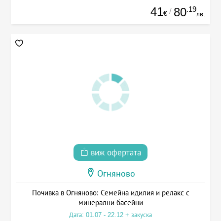
41
.19
80
/
€
лв.
виж офертата
Огняново
Почивка в Огняново: Семейна идилия и релакс с
минерални басейни
Дата: 01.07 - 22.12 + закуска