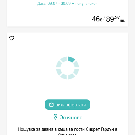
Дата: 09.07 - 30.09 + полупансион
46
.97
89
/
€
лв.
виж офертата
Огняново
Нощувка за двама в къща за гости Сикрет Гардън в