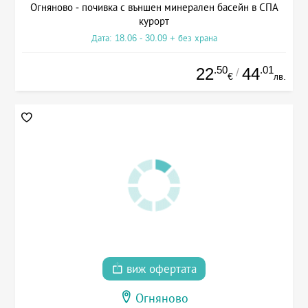
Огняново - почивка с външен минерален басейн в СПА
курорт
Дата: 18.06 - 30.09 + без храна
.50
.01
22
44
/
€
лв.
виж офертата
Огняново