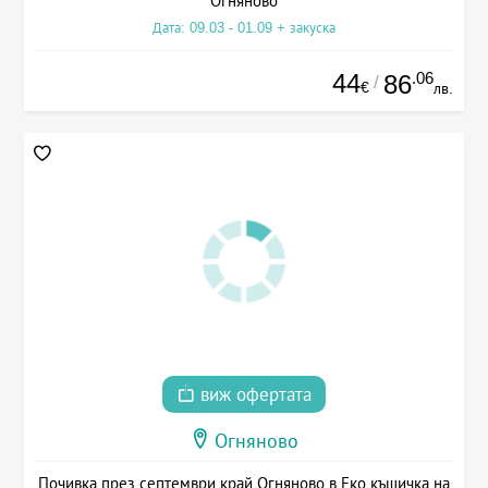
Огняново
Дата: 09.03 - 01.09 + закуска
44
.06
86
/
€
лв.
виж офертата
Огняново
Почивка през септември край Огняново в Еко къщичка на