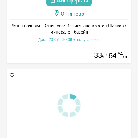
виж офертата
Огняново
Лятна почивка в Огняново: Изживяване в хотел Шарков с
минерален басейн
Дата: 20.07 - 30.09 + полупансион
33
.54
64
/
€
лв.