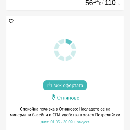
.24
110
56
/
лв.
€
виж офертата
Огняново
Спокойна почивка в Огняново: Насладете се на
минерални басейни и СПА удобства в хотел Петрелийски
Дата: 01.05 - 30.09 + закуска