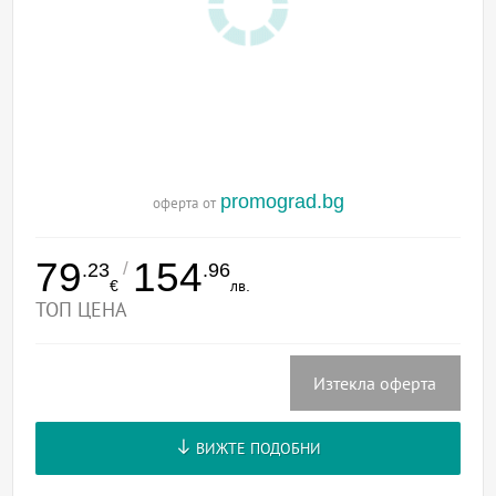
promograd.bg
оферта от
79
154
/
.23
.96
€
лв.
ТОП ЦЕНА
Изтекла оферта
ВИЖТЕ ПОДОБНИ