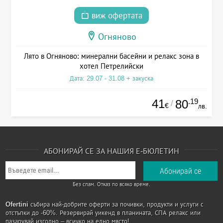
виж офертата
Огняново
Лято в Огняново: минерални басейни и релакс зона в
хотел Петрелийски
Дата: 29.07 - 31.08 + закуска
41
.19
80
/
€
лв.
АБОНИРАЙ СЕ ЗА НАШИЯ Е-БЮЛЕТИН
Без спам. Отказ по всяко време.
Ofertini
събира най-добрите оферти за почивки, продукти и услуги с
отстъпки до -60%. Резервирай уикенд в планината, СПА релакс или
пазарувай изгодно – всичко на едно място!