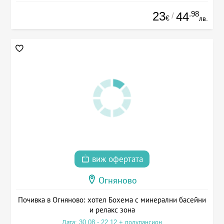
23
.98
44
/
€
лв.
виж офертата
Огняново
Почивка в Огняново: хотел Бохема с минерални басейни
и релакс зона
Дата: 30.08 - 22.12 + полупансион