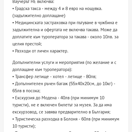
Ваучерът НЕ включва:
• Градска такса - между 4 и 8 евро на нощувка.
(задължително доплащане)
• Медицинската застраховка при пътуване в чужбина е
задължителна и офертата не включва такава. Може да
доплатите към туроператора за такава - около 10лв. за
целия престой;
• Разходи от личен характер.
Допълнителни услуги и мероприятия (по желание и с
доплащане към туроператора):
• Трансфер летище - хотел - летище - 80лв;
• Допълнителен ръчен багаж (55х40х20см, до 10кг) -
65лв в посока;
• Екскурзия до Модена - 40лв (при минимум 10
туристи), не е включен билетът за музея. За да има
екскурзовод, се завява предварително в България;
• Туристическа разходка в Болоня - 60лв (при минимум
10 туристи);