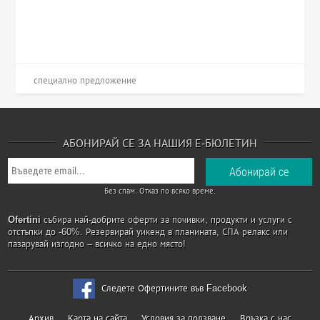
специално предложение
АБОНИРАЙ СЕ ЗА НАШИЯ Е-БЮЛЕТИН
Без спам. Отказ по всяко време.
Ofertini
събира най-добрите оферти за почивки, продукти и услуги с
отстъпки до -60%. Резервирай уикенд в планината, СПА релакс или
пазарувай изгодно – всичко на едно място!
Следете Офертините във Facebook
Архив
Карта на сайта
Условия за ползване
Връзка с нас