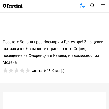
Почивки
Стоки
В града
Всички оферти
Ofertini
Посетете Болоня през Ноември и Декември! 3 нощувки
със закуски + самолетен транспорт от София,
посещение на Флоренция и Равена, и възможност за
Модена
Оценка:
0
/
5
,
0
Глас(а)