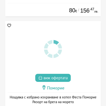
80
.47
156
/
€
лв.
виж офертата
Поморие
Нощувка с избрано изхранване в хотел Феста Поморие
Ризорт на брега на морето