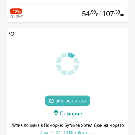
-22%
.90
.38
54
107
/
€
лв.
70.25€
виж офертата
Поморие
Лятна почивка в Поморие: Бутиков хотел Дюн на морето
Дата: 02.07 - 10.09 + без храна