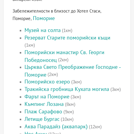
Забележителности в близост до Хотел Стаси,
Поморие
Поморие,
Музей на солта
(1км)
Резерват Старите поморийски къщи
(1км)
Поморийски манастир Св. Георги
Победоносец
(2км)
Църква Свето Преображение Господне -
Поморие
(2км)
Поморийско езеро
(3км)
Тракийска гробница Кухата могила
(3км)
Фарът на Поморие
(3км)
Къмпинг Лозана
(8км)
Плаж Сарафово
(9км)
Летище Бургас
(10км)
Аква Парадайз (аквапарк)
(12км)