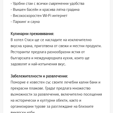
- Удобни стаи с всички съвременни удобства
- Външен басейн и красива лятна градина
- Високоскоростен Wi-Fi интернет
- Паркинг и сауна
Кулинарни преживявания:
В хотел Стаси ще се насладите на изключително
вкуснa храна, приготвена от свежи и местни продукти.
Ресторантът предлага разнообразни ястия от
българската и международната кухня, които ще
задоволят и най-изтънчения вкус.
Забележителности и развлечения:
Поморие е известен със своите лечебни кални бани и
прекрасни плажове. Градът предлага множество
възможности за развлечения, включително посещения
на исторически и културни обекти, както и
организирани турове за разглеждане на близките
винарски изби.