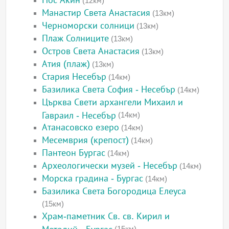
Нос Акин
(12км)
Манастир Света Анастасия
(13км)
Черноморски солници
(13км)
Плаж Солниците
(13км)
Остров Света Анастасия
(13км)
Атия (плаж)
(13км)
Стария Несебър
(14км)
Базилика Света София - Несебър
(14км)
Църква Свети архангели Михаил и
Гавраил - Несебър
(14км)
Атанасовско езеро
(14км)
Месемврия (крепост)
(14км)
Пантеон Бургас
(14км)
Археологически музей - Несебър
(14км)
Морска градина - Бургас
(14км)
Базилика Света Богородица Елеуса
(15км)
Храм-паметник Св. св. Кирил и
Методий - Бургас
(15км)