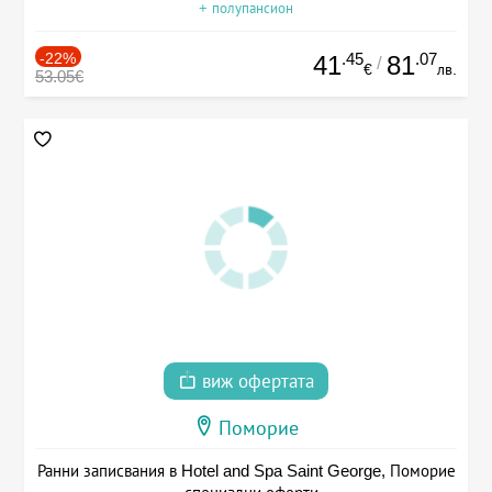
+ полупансион
-22%
.45
.07
41
81
/
€
лв.
53.05€
виж офертата
Поморие
Ранни записвания в Hotel and Spa Saint George, Поморие