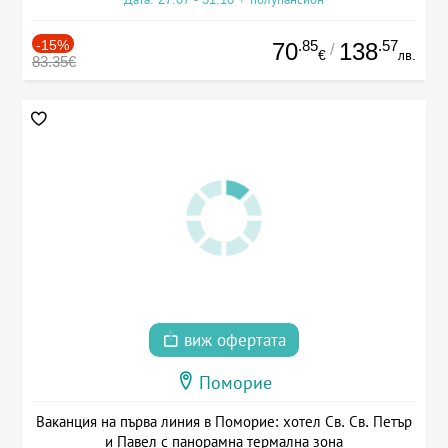
-15%
.85
.57
70
138
/
€
лв.
83.35€
виж офертата
Поморие
Ваканция на първа линия в Поморие: хотел Св. Св. Петър
и Павел с панорамна термална зона