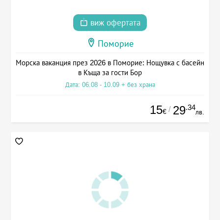
виж офертата
Поморие
Морска ваканция през 2026 в Поморие: Нощувка с басейн
в Къща за гости Бор
Дата: 06.08 - 10.09 + без храна
15
.34
29
/
€
лв.