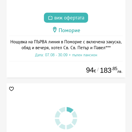
виж офертата
Поморие
Нощувка на ПЪРВА линия в Поморие с включена закуска,
обяд и вечеря, хотел Св. Св. Петър и Павел***
Дата: 07.08 - 30.09 + пълен пансион
94
.85
183
/
€
лв.