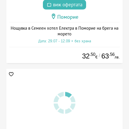
виж офертата
Поморие
Нощувка в Семеен хотел Електра в Поморие на брега на
морето
Дата: 29.07 - 12.09 + без храна
.50
.56
32
63
/
€
лв.