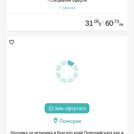
- специални оферти
+ закуска
.05
.73
31
60
/
€
лв.
виж офертата
Поморие
Нощувка за четирима в бунгало край Поморийската кал и