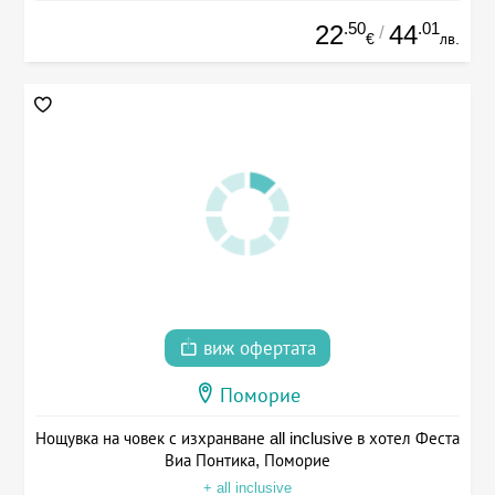
.50
.01
22
44
/
€
лв.
виж офертата
Поморие
Нощувка на човек с изхранване all inclusive в хотел Феста
Виа Понтика, Поморие
+ all inclusive