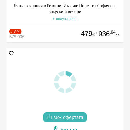
Лятна ваканция в Римини, Италия: Полет от София със
закуски и вечери
+ полупансион
-18%
479
.84
936
/
€
лв.
579.00€
виж офертата
Римини