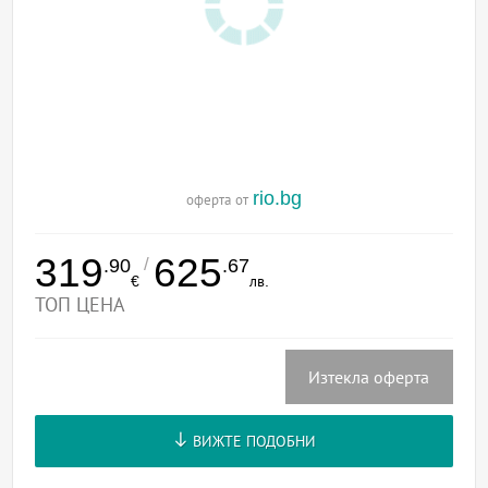
rio.bg
оферта от
319
625
/
.90
.67
€
лв.
ТОП ЦЕНА
Изтекла оферта
ВИЖТЕ ПОДОБНИ