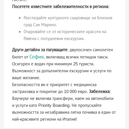
Посетете известните забележителности в региона:
Разгледайте културното съкровище на близкия
град Сан Марино.
Очаровайте се от историческите красоти на
Равена с полудневни екскурзии.
Други детайли за пътуващите
: двупосочен самолетен
София
билет от
, включващ всички летищни такси.
Осигурен е водач при минимум 25 туристи.
Възможност за допълнителни екскурзии и услуги по
ваше желание.
Безопасността ви е приоритет с медицинска
застраховка и покритие до 10 000 евро.
Забележка:
Ваучерът не включва трансфери, наем на автомобили
и услуги като Priority Boarding. Не пропускайте
възможността за незабравима лятна почивка в един от
най-красивите региони на Италия!