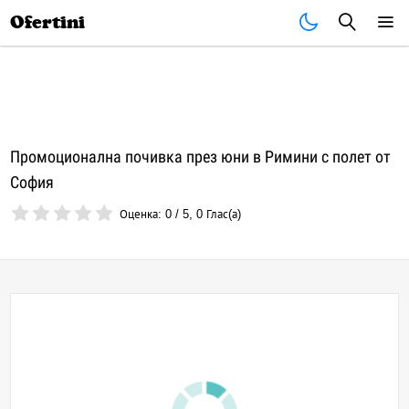
Почивки
Стоки
В града
Всички оферти
Ofertini
Промоционална почивка през юни в Римини с полет от
София
Оценка:
0
/
5
,
0
Глас(а)