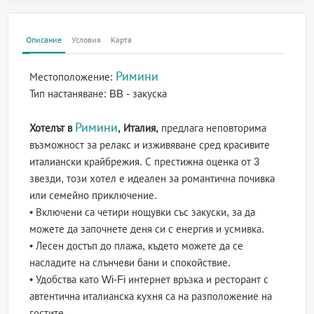
Описание
Условия
Карта
Римини
Местоположение:
Тип настаняване:
BB - закуска
Римини
Хотелът в
, Италия,
предлага неповторима
възможност за релакс и изживяване сред красивите
италиански крайбрежия. С престижна оценка от 3
звезди, този хотел е идеален за романтична почивка
или семейно приключение.
• Включени са четири нощувки със закуски, за да
можете да започнете деня си с енергия и усмивка.
• Лесен достъп до плажа, където можете да се
насладите на слънчеви бани и спокойствие.
• Удобства като Wi-Fi интернет връзка и ресторант с
автентична италианска кухня са на разположение на
гостите.