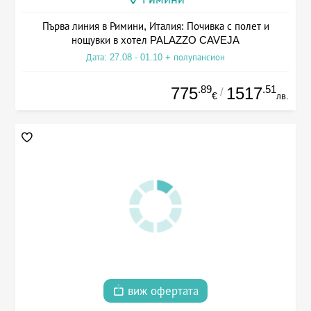
Първа линия в Римини, Италия: Почивка с полет и
нощувки в хотел PALAZZO CAVEJA
Дата: 27.08 - 01.10 + полупансион
.89
.51
775
1517
/
€
лв.
виж офертата