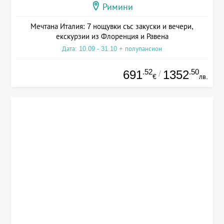
Римини
Мечтана Италия: 7 нощувки със закуски и вечери,
екскурзии из Флоренция и Равена
Дата: 10.09 - 31.10 + полупансион
.52
.50
691
1352
/
€
лв.