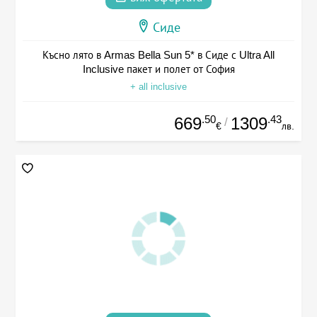
Сиде
Късно лято в Armas Bella Sun 5* в Сиде с Ultra All
Inclusive пакет и полет от София
+ all inclusive
.50
.43
669
1309
/
€
лв.