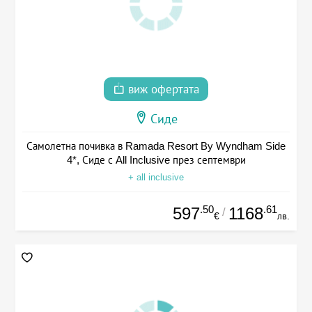
виж офертата
Сиде
Самолетна почивка в Ramada Resort By Wyndham Side
4*, Сиде с All Inclusive през септември
+ all inclusive
.50
.61
597
1168
/
€
лв.