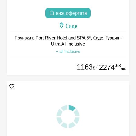
виж офертата
Сиде
Почивка в Port River Hotel and SPA 5*, Сиде, Турция -
Ultra All Inclusive
+ all inclusive
1163
.63
2274
/
€
лв.