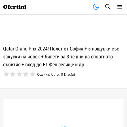
Почивки
Стоки
В града
Всички оферти
Ofertini
Qatar Grand Prix 2024! Полет от София + 5 нощувки със
закуски на човек + билети за 3-те дни на спортното
събитие + вход до F1 Фен селище и др.
Оценка:
0
/
5
,
0
Глас(а)