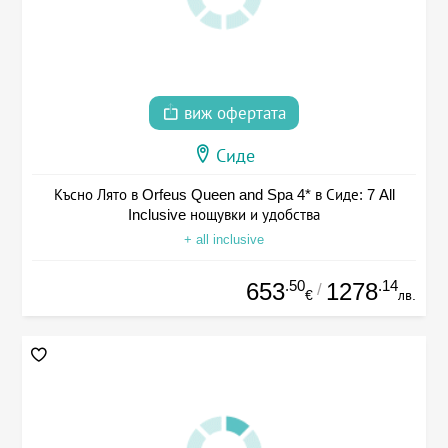
виж офертата
Сиде
Късно Лято в Orfeus Queen and Spa 4* в Сиде: 7 All
Inclusive нощувки и удобства
+ all inclusive
.50
.14
653
1278
/
€
лв.