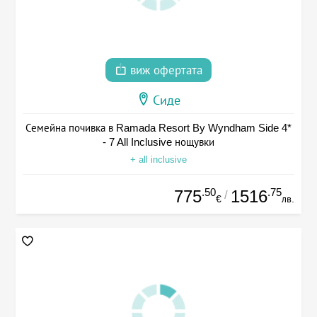
виж офертата
Сиде
Семейна почивка в Ramada Resort By Wyndham Side 4*
- 7 All Inclusive нощувки
+ all inclusive
.50
.75
775
1516
/
€
лв.