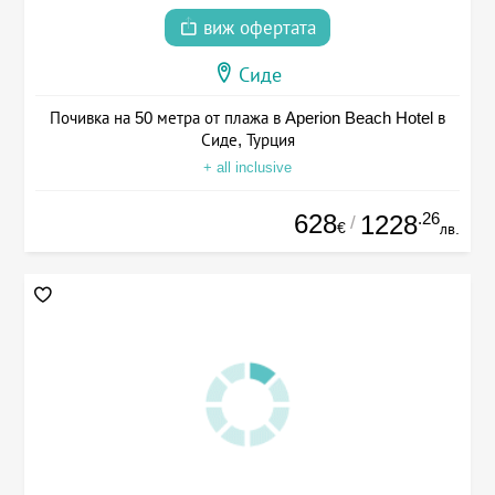
виж офертата
Сиде
Почивка на 50 метра от плажа в Aperion Beach Hotel в
Сиде, Турция
+ all inclusive
628
.26
1228
/
€
лв.