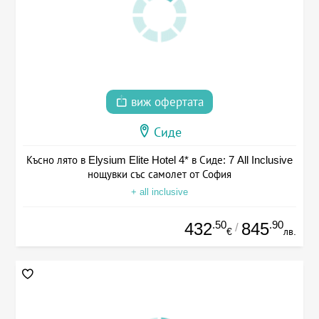
виж офертата
Сиде
Късно лято в Elysium Elite Hotel 4* в Сиде: 7 All Inclusive
нощувки със самолет от София
+ all inclusive
.50
.90
432
845
/
€
лв.