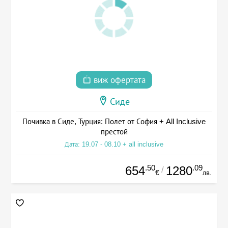
виж офертата
Сиде
Почивка в Сиде, Турция: Полет от София + All Inclusive
престой
Дата: 19.07 - 08.10 + all inclusive
.50
.09
654
1280
/
€
лв.