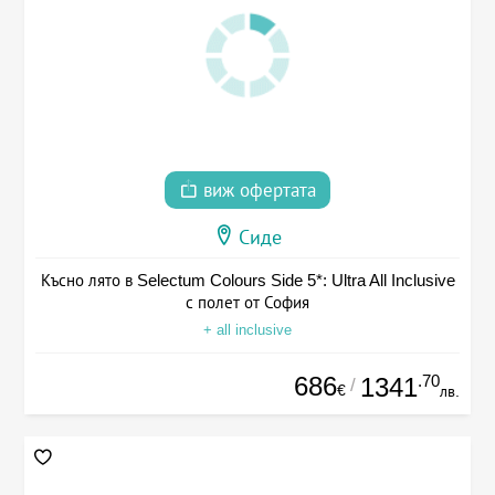
виж офертата
Сиде
Късно лято в Selectum Colours Side 5*: Ultra All Inclusive
с полет от София
+ all inclusive
686
.70
1341
/
€
лв.