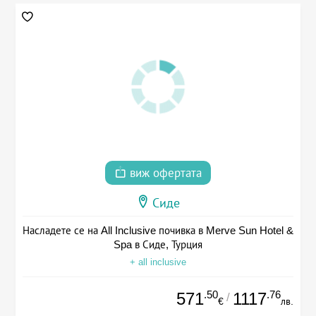
виж офертата
Сиде
Насладете се на All Inclusive почивка в Merve Sun Hotel &
Spa в Сиде, Турция
+ all inclusive
.50
.76
571
1117
/
€
лв.