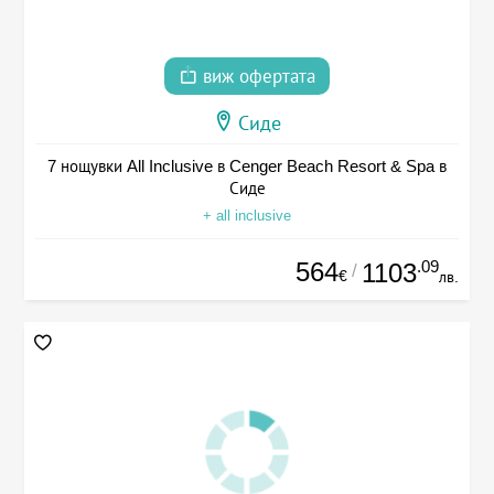
виж офертата
Сиде
7 нощувки All Inclusive в Cenger Beach Resort & Spa в
Сиде
+ all inclusive
564
.09
1103
/
€
лв.