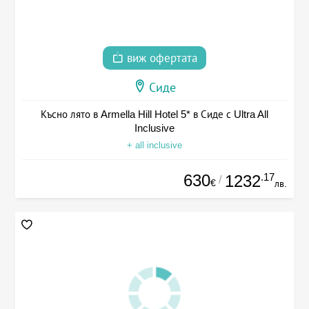
виж офертата
Сиде
Късно лято в Armella Hill Hotel 5* в Сиде с Ultra All
Inclusive
+ all inclusive
630
.17
1232
/
€
лв.