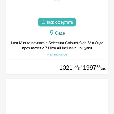
виж офертата
Сиде
Last Minute почивка в Selectum Colours Side 5* в Сиде
през август с 7 Ultra All Inclusive нощувки
+ all inclusive
.50
.88
1021
1997
/
€
лв.