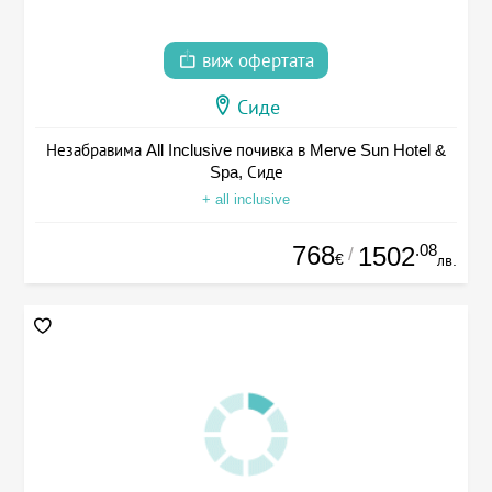
виж офертата
Сиде
Незабравима All Inclusive почивка в Merve Sun Hotel &
Spa, Сиде
+ all inclusive
768
.08
1502
/
€
лв.