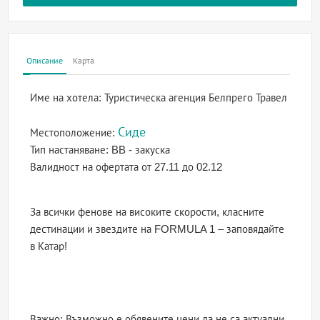
Описание
Карта
Име на хотела:
Туристическа агенция Белпрего Травел
Сиде
Местоположение:
Тип настаняване:
BB - закуска
Валидност на офертата
от 27.11 до 02.12
За всички фенове на високите скорости, класните
дестинации и звездите на FORMULA 1 – заповядайте
в Катар!
Важно: Възможно е обявените цени да не са актуални