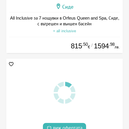
Сиде
All Inclusive за 7 нощувки в Orfeus Queen and Spa, Сиде,
с вътрешен и външен басейн
+ all inclusive
.50
.98
815
1594
/
€
лв.
виж офертата