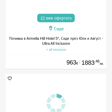
виж офертата
Сиде
Почивка в Armella Hill Hotel 5*, Сиде през Юли и Август -
Ultra All Inclusive
+ all inclusive
963
.46
1883
/
€
лв.