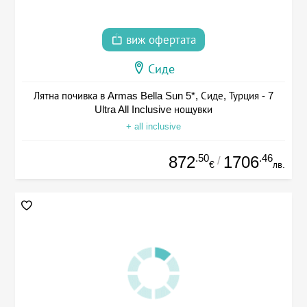
виж офертата
Сиде
Лятна почивка в Armas Bella Sun 5*, Сиде, Турция - 7
Ultra All Inclusive нощувки
+ all inclusive
.50
.46
872
1706
/
€
лв.