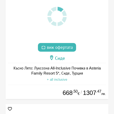
виж офертата
Сиде
Късно Лято: Луксозна All-Inclusive Почивка в Asteria
Family Resort 5*, Сиде, Турция
+ all inclusive
.50
.47
668
1307
/
€
лв.