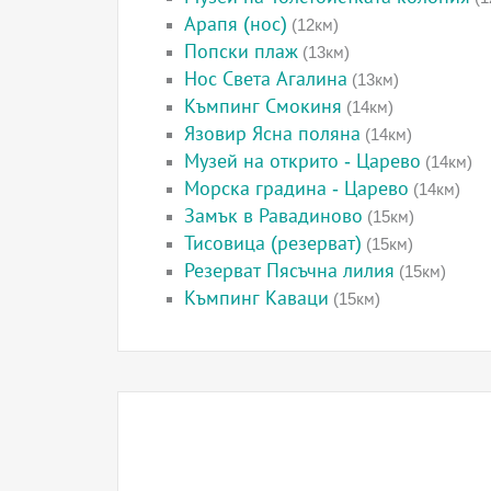
Арапя (нос)
(12км)
Попски плаж
(13км)
Нос Света Агалина
(13км)
Къмпинг Смокиня
(14км)
Язовир Ясна поляна
(14км)
Музей на открито - Царево
(14км)
Морска градина - Царево
(14км)
Замък в Равадиново
(15км)
Тисовица (резерват)
(15км)
Резерват Пясъчна лилия
(15км)
Къмпинг Каваци
(15км)