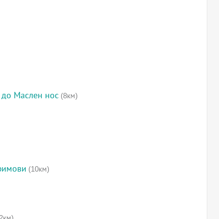
 до Маслен нос
(8км)
фимови
(10км)
2км)