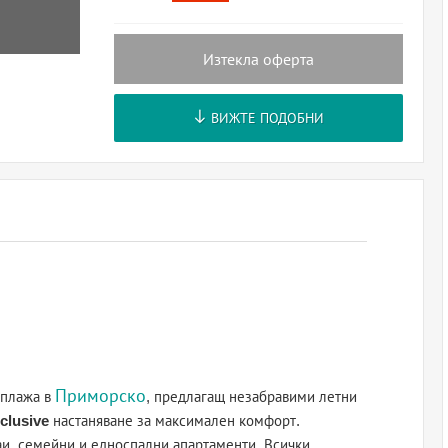
Изтекла оферта
ВИЖТЕ ПОДОБНИ
Приморско
 плажа в
, предлагащ незабравими летни
nclusive
настаняване за максимален комфорт.
аи, семейни и едноспални апартаменти. Всички