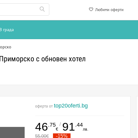
Любими оферти
В града
орско
в Приморско с обновен хотел
top20oferti.bg
оферта от
46
91
/
.75
.44
€
лв.
55.00
€
-15%