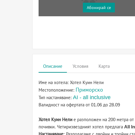
Абонирай се
Описание
Условия
Карта
Име на хотела:
Хотел Куин Нели
Приморско
Местоположение:
AI - all inclusive
Тип настаняване:
Валидност на офертата
от 01.06 до 28.09
Хотел Куин Нели
е разположен на 200 метра от
почивки. Четиризвездният хотел предлага
All I
Настаняване:
Разполагаме с двойни и тройни ст