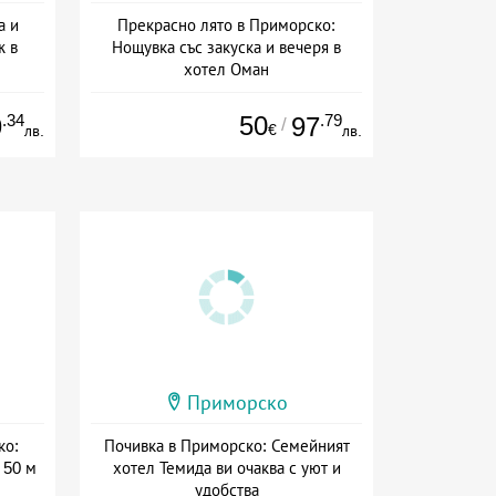
а и
Прекрасно лято в Приморско:
ж в
Нощувка със закуска и вечеря в
хотел Оман
на
Дата: 17.06 - 15.09 + полупансион
.34
50
.79
9
97
/
€
лв.
лв.
Приморско
ко:
Почивка в Приморско: Семейният
 50 м
хотел Темида ви очаква с уют и
удобства