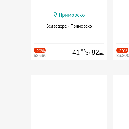
Приморско
Белведере - Приморско
-20%
.93
82
-20%
41
/
лв.
€
52.66€
36.30€