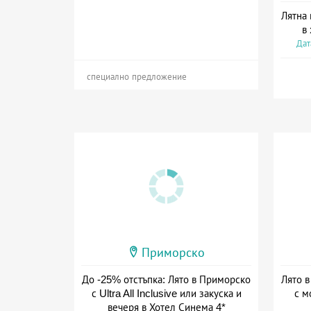
Лятна 
в
Дат
специално предложение
Приморско
До -25% отстъпка: Лято в Приморско
Лято в
с Ultra All Inclusive или закуска и
с м
вечеря в Хотел Синема 4*