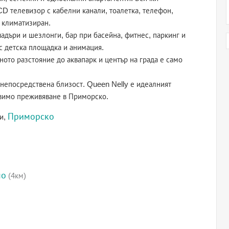
D телевизор с кабелни канали, тоалетка, телефон,
 климатизиран.
адъри и шезлонги, бар при басейна, фитнес, паркинг и
 с детска площадка и анимация.
ното разстояние до аквапарк и център на града е само
 непосредствена близост. Queen Nelly е идеалният
авимо преживяване в Приморско.
Приморско
ли,
мо
(4км)