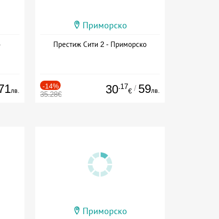
Приморско
о
Престиж Сити 2 - Приморско
71
-14%
.17
59
30
/
лв.
лв.
€
35.28€
Приморско