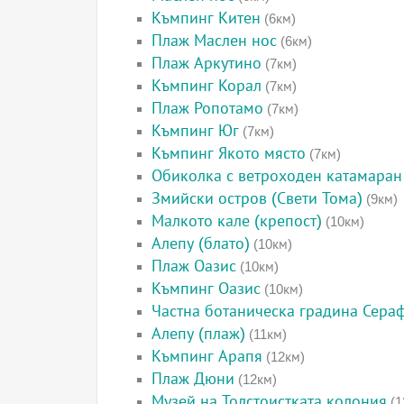
Къмпинг Китен
(6км)
Плаж Маслен нос
(6км)
Плаж Аркутино
(7км)
Къмпинг Корал
(7км)
Плаж Ропотамо
(7км)
Къмпинг Юг
(7км)
Къмпинг Якото място
(7км)
Обиколка с ветроходен катамаран
Змийски остров (Свети Тома)
(9км)
Малкото кале (крепост)
(10км)
Алепу (блато)
(10км)
Плаж Оазис
(10км)
Къмпинг Оазис
(10км)
Частна ботаническа градина Сера
Алепу (плаж)
(11км)
Къмпинг Арапя
(12км)
Плаж Дюни
(12км)
Музей на Толстоистката колония
(1