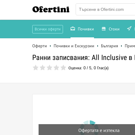
Ofertini
Почивки
Стоки
Всички оферти
Оферти
Почивки и Екскурзии
България
Прим
Ранни записвания: All Inclusive 
Оценка:
0
/
5
,
0
Глас(а)
Офертата е изтекла