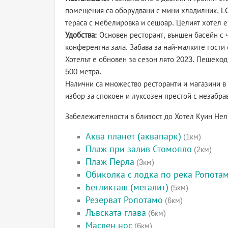
помещения са оборудвани с мини хладилник, LC
тераса с мебелировка и сешоар. Целият хотел е
Удобства:
Основен ресторант, външен басейн с ч
конферентна зала. Забава за най-малките гости
Хотелът е обновен за сезон лято 2023. Пешехoд
500 метра.
Налични са множество ресторанти и магазини в
избор за спокоен и луксозен престой с незабр
Забележителности в близост до Хотел Куин Не
Аква планет (аквапарк)
(1км)
Плаж при залив Стомопло
(2км)
Плаж Перла
(3км)
Обиколка с лодка по река Ропота
Бегликташ (мегалит)
(5км)
Резерват Ропотамо
(6км)
Лъвската глава
(6км)
Маслен нос
(6км)