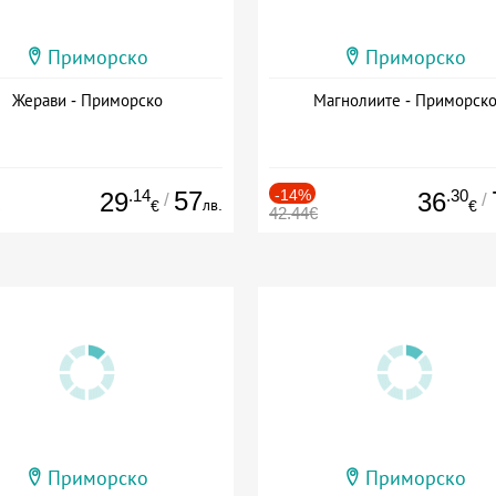
Приморско
Приморско
Жерави - Приморско
Магнолиите - Приморск
.14
57
-14%
.30
29
36
/
/
лв.
€
€
42.44€
Приморско
Приморско