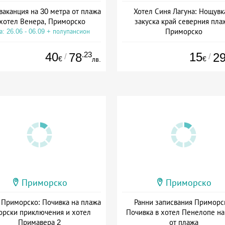
ваканция на 30 метра от плажа
Хотел Синя Лагуна: Нощувк
 хотел Венера, Приморско
закуска край северния пла
Приморско
а: 26.06 - 06.09 + полупансион
Дата: 02.06 - 24.09 + без хра
40
.23
15
78
2
/
/
€
€
лв.
Приморско
Приморско
 Приморско: Почивка на плажа
Ранни записвания Приморс
орски приключения и хотел
Почивка в хотел Пенелопе на
Примавера 2
от плажа