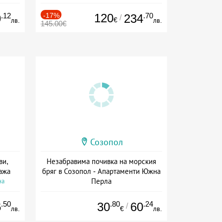
на
Дата: 03.07 - 20.09 + полупансион
.12
-17%
120
.70
9
234
/
€
лв.
лв.
145.00€
Созопол
ви,
Незабравима почивка на морския
ажа
бряг в Созопол - Апартаменти Южна
Перла
на
Дата: 10.05 - 22.09 + закуска
.50
.80
.24
6
30
60
/
лв.
€
лв.