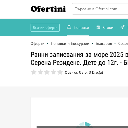
Ofertini
Почивки
Стоки
Всички оферти
Оферти
Почивки и Екскурзии
България
Созо
Ранни записвания за море 2025 в
Серена Резиденс. Дете до 12г. -
Оценка:
0
/
5
,
0
Глас(а)