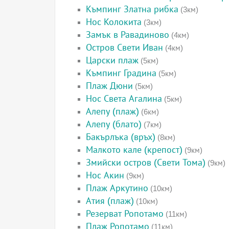
Къмпинг Златна рибка
(3км)
Нос Колокита
(3км)
Замък в Равадиново
(4км)
Остров Свети Иван
(4км)
Царски плаж
(5км)
Къмпинг Градина
(5км)
Плаж Дюни
(5км)
Нос Света Агалина
(5км)
Алепу (плаж)
(6км)
Алепу (блато)
(7км)
Бакърлъка (връх)
(8км)
Малкото кале (крепост)
(9км)
Змийски остров (Свети Тома)
(9км)
Нос Акин
(9км)
Плаж Аркутино
(10км)
Атия (плаж)
(10км)
Резерват Ропотамо
(11км)
Плаж Ропотамо
(11км)