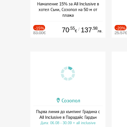
Намаление 15% за All Inclusive в
хотел Съни, Созопол на 50 м от
плажа
Дата: 30.07 - 30.09 + all inclusive
-15%
.55
.98
-20%
70
137
/
€
лв.
83.00€
25.57€
Созопол
Първа линия до къмпинг Градина с
All Inclusive в Парадайс Гардън
Дата: 06.08 - 30.09 + all inclusive