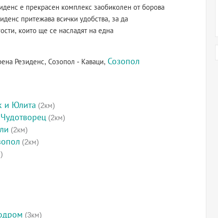
зиденс е прекрасен комплекс заобиколен от борова
иденс притежава всички удобства, за да
ости, които ще се насладят на една
Созопол
рена Резиденс, Созопол - Каваци,
к и Юлита
(2км)
 Чудотворец
(2км)
оли
(2км)
зопол
(2км)
)
родром
(3км)