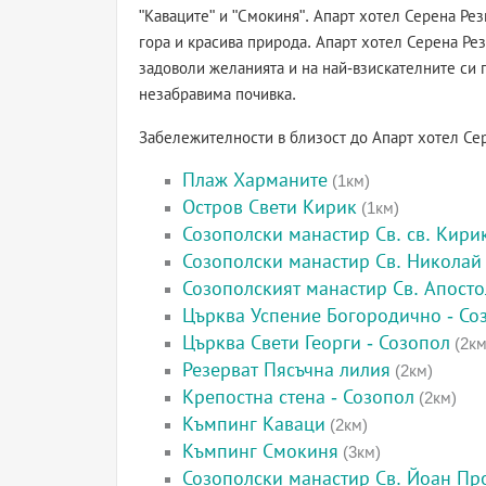
"Каваците" и "Смокиня". Апарт хотел Серена Ре
гора и красива природа. Апарт хотел Серена Рез
задоволи желанията и на най-взискателните си г
незабравима почивка.
Забележителности в близост до Апарт хотел Се
Плаж Харманите
(1км)
Остров Свети Кирик
(1км)
Созополски манастир Св. св. Кири
Созополски манастир Св. Николай
Созополският манастир Св. Апост
Църква Успение Богородично - Со
Църква Свети Георги - Созопол
(2км
Резерват Пясъчна лилия
(2км)
Крепостна стена - Созопол
(2км)
Къмпинг Каваци
(2км)
Къмпинг Смокиня
(3км)
Созополски манастир Св. Йоан П