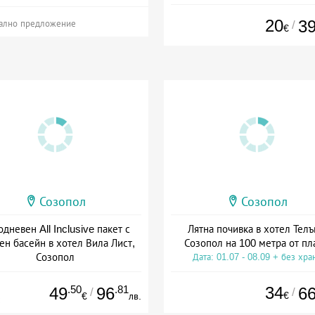
Дата: 01.06 - 15.09 + без хра
20
3
/
ално предложение
€
Созопол
Созопол
дневен All Inclusive пакет с
Лятна почивка в хотел Телъ
ен басейн в хотел Вила Лист,
Созопол на 100 метра от пл
Созопол
Дата: 01.07 - 08.09 + без хра
а: 08.05 - 31.10 + all inclusive
.50
.81
34
49
96
6
/
/
€
€
лв.