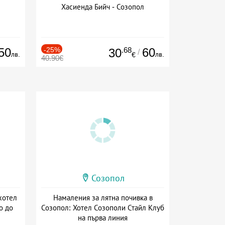
Хасиенда Бийч - Созопол
50
-25%
.68
60
30
/
лв.
лв.
€
40.90€
Созопол
хотел
Намаления за лятна почивка в
о до
Созопол: Хотел Созополи Стайл Клуб
на първа линия