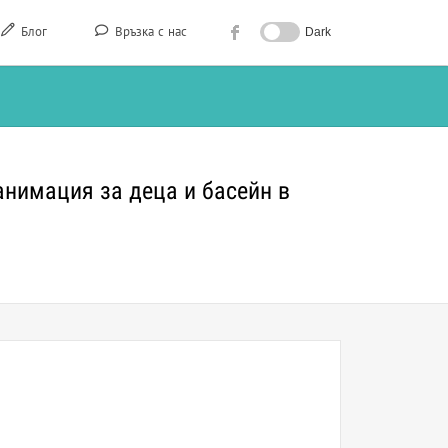
Блог
Връзка с нас
Dark
анимация за деца и басейн в