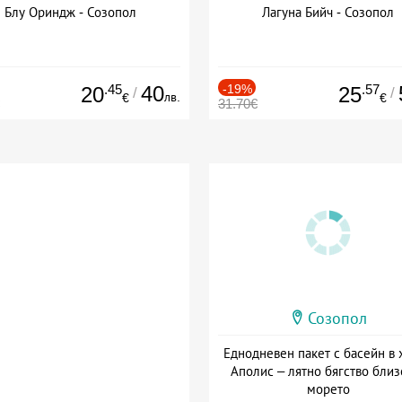
Блу Ориндж - Созопол
Лагуна Бийч - Созопол
.45
40
-19%
.57
20
25
/
/
лв.
€
€
31.70€
Созопол
Еднодневен пакет с басейн в 
Аполис – лятно бягство близ
морето