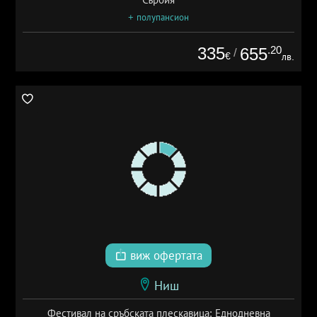
+ полупансион
335
.20
655
/
€
лв.
виж офертата
Ниш
Фестивал на сръбската плескавица: Еднодневна