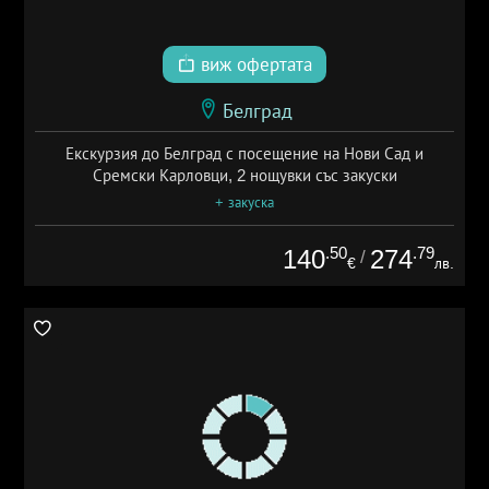
виж офертата
Белград
Екскурзия до Белград с посещение на Нови Сад и
Сремски Карловци, 2 нощувки със закуски
+ закуска
.50
.79
140
274
/
€
лв.