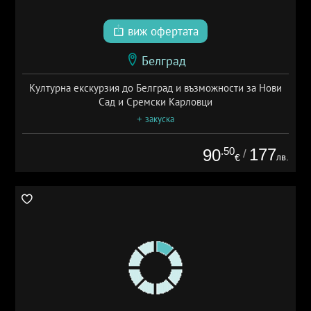
виж офертата
Белград
Културна екскурзия до Белград и възможности за Нови
Сад и Сремски Карловци
+ закуска
.50
177
90
/
лв.
€