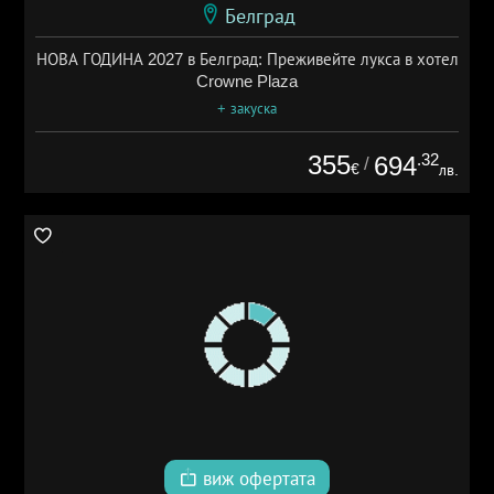
Белград
НОВА ГОДИНА 2027 в Белград: Преживейте лукса в хотел
Crowne Plaza
+ закуска
355
.32
694
/
€
лв.
виж офертата