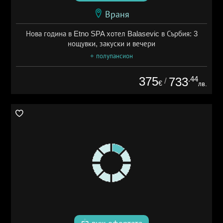
Враня
Нова година в Etno SPA хотел Balasevic в Сърбия: 3
нощувки, закуски и вечери
+ полупансион
375
.44
733
/
€
лв.