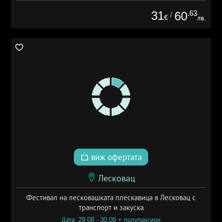
31
.63
60
/
€
лв.
виж офертата
Лесковац
Фестивал на лесковашката плескавица в Лесковац с
транспорт и закуска
Дата: 29.08 - 30.08 + полупансион