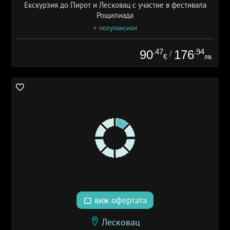
Екскурзия до Пирот и Лесковац с участие в фестивала
Рощилиада
+ полупансион
.47
.94
90
176
/
€
лв.
виж офертата
Лесковац