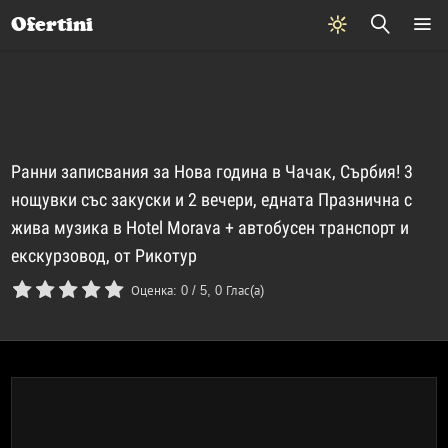
Почивки
Стоки
В града
Всички оферти
Ofertini
Ранни записвания за Нова година в Чачак, Сърбия! 3
нощувки със закуски и 2 вечери, едната Празнична с
жива музика в Hotel Morava + автобусен транспорт и
екскурзовод, от Рикотур
Оценка:
0
/
5
,
0
Глас(а)