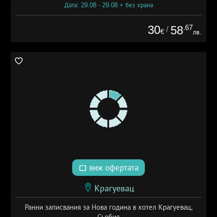
Дата: 29.08 - 29.08 + без храна
30
.67
58
/
€
лв.
виж офертата
Крагуевац
Ранни записвания за Нова година в хотел Крагуевац,
Сърбия