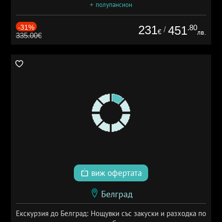
+ полупансион
-31%
231
.80
451
/
€
лв.
335.00€
виж офертата
Белград
Екскурзия до Белград: Нощувки със закуски и разходка по