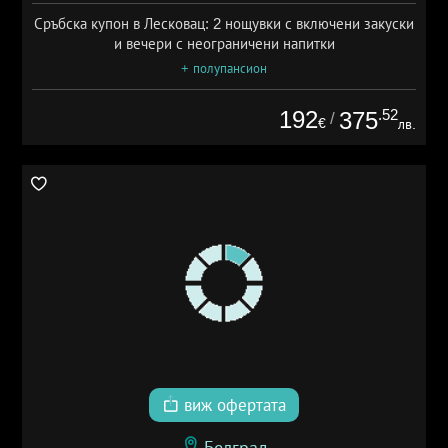
Сръбска купон в Лесковац: 2 нощувки с включени закуски
и вечери с неограничени напитки
+ полупансион
192
.52
375
/
€
лв.
виж офертата
Белград