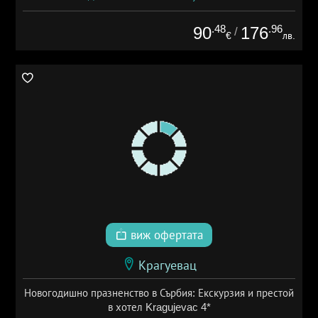
.48
.96
90
176
/
€
лв.
виж офертата
Крагуевац
Новогодишно празненство в Сърбия: Екскурзия и престой
в хотел Kragujevac 4*