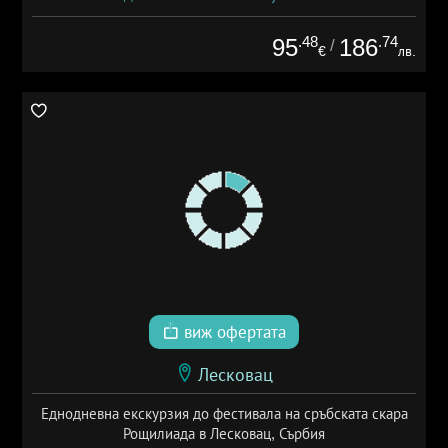
.48
.74
95
186
/
€
лв.
виж офертата
Лесковац
Еднодневна екскурзия до фестивала на сръбската скара
Рощилиада в Лесковац, Сърбия