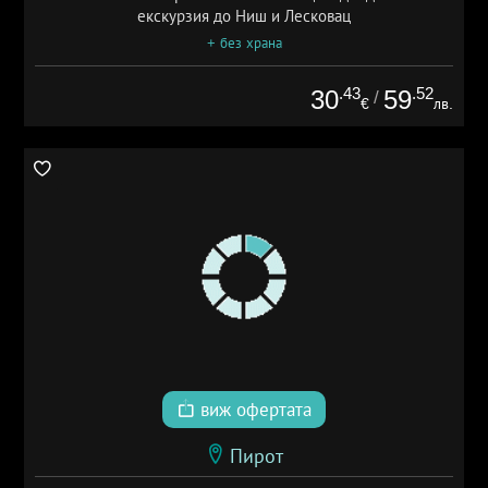
екскурзия до Ниш и Лесковац
+ без храна
.43
.52
30
59
/
€
лв.
виж офертата
Пирот