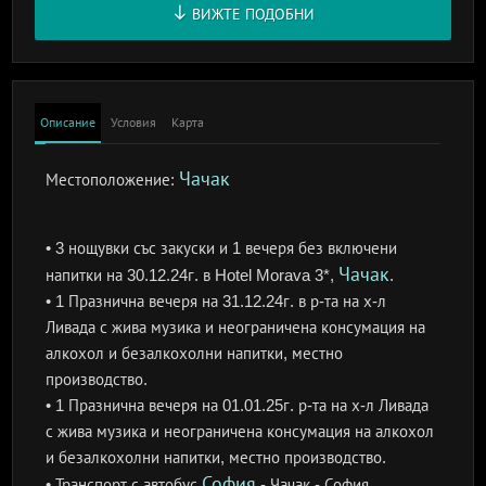
ВИЖТЕ ПОДОБНИ
Описание
Условия
Карта
Чачак
Местоположение:
• 3 нощувки със закуски и 1 вечеря без включени
Чачак
напитки на 30.12.24г. в Hotel Morava 3*,
.
• 1 Празнична вечеря на 31.12.24г. в р-та на х-л
Ливада с жива музика и неограничена консумация на
алкохол и безалкохолни напитки, местно
производство.
• 1 Празнична вечеря на 01.01.25г. р-та на х-л Ливада
с жива музика и неограничена консумация на алкохол
и безалкохолни напитки, местно производство.
София
• Транспорт с автобус
- Чачак - София.