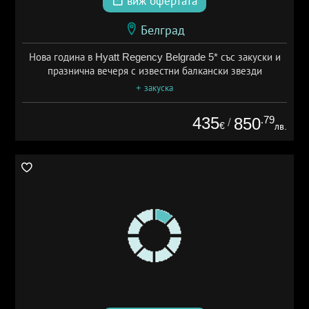
виж офертата
Белград
Нова година в Hyatt Regency Belgrade 5* със закуски и
празнична вечеря с известни балкански звезди
+ закуска
435
.79
850
/
€
лв.