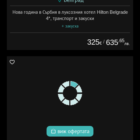
Нова година в Сърбия в луксозния хотел Hilton Belgrade
4*, транспорт и закуски
+ закуска
325
.65
635
/
€
лв.
виж офертата