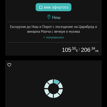
виж офертата
Ниш
Екскурзия до Ниш и Пирот с посещение на Цариброд и
винарна Малча с вечеря и музика
+ полупансион
.50
.34
105
206
/
€
лв.