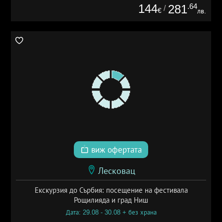
144
.64
281
/
€
лв.
виж офертата
Лесковац
Екскурзия до Сърбия: посещение на фестивала
Рощилияда и град Ниш
Дата: 29.08 - 30.08 + без храна