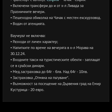
• Включени трансфери до и от х-л Ливада за
Празничните вечери.
• Пешеходна обиколка на Чачак с местен екскурзовод.
• Водач от агенцията.
Ваучерът не включва:
• Разходи от личен характер;
• Напитките по време на вечерята в х-л Морава на
30.12.24.
• Входните такси на туристическите обекти - заплащат
се в сръбски динари.
• Мед.застраховка до 64г - 6лв. Над 64г - 10лв.
• Застраховка „Отмяна на пътуване“.
• Възможност за посещение на Дървения град на Емир
Кустурица - 20 евро.