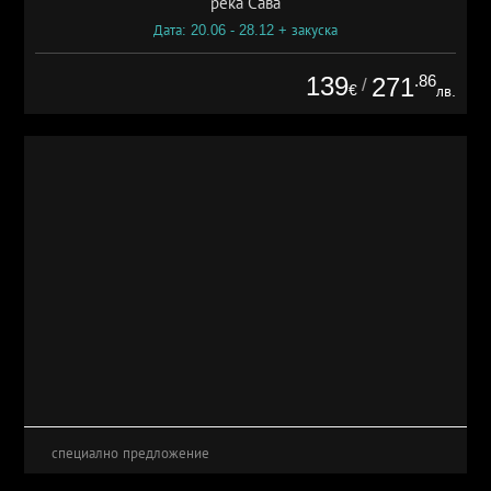
река Сава
Дата: 20.06 - 28.12 + закуска
139
.86
271
/
€
лв.
специално предложение