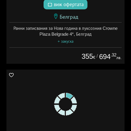
виж офертата
Белград
Ранни записвания за Нова година в луксозния Crowne
Plaza Belgrade 4*, Белград
+ закуска
355
.32
694
/
€
лв.