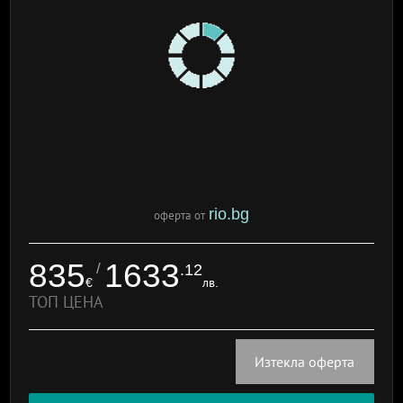
rio.bg
оферта от
835
1633
/
.12
€
лв.
ТОП ЦЕНА
Изтекла оферта