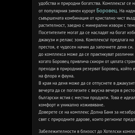
удобства и природни богатства. Комплексът се 
Боровец
от популярния зимен курорт
. На над
съвършената комбинация от кристално чист възд
растителност, заедно с минерални извори с тем
Посетителите могат да се насладят на богат из
джакузи и релакс зона. Комплексът предлага на 
престоя, е чудесен начин да започнете деня си.
до комплекса може да се практикуват различни
когато Боровец привлича скиори от цялата стра
преходи в природния резерват Боровец, който е
на флора и фауна.
В края на деня може да се отпуснете в джакузит
вечерта да се поглезите с вкусна вечеря в рест
български ястия с местни продукти. Това е идеа
комфорт и уникално изживяване.
Доверете се на комплекс Долна Баня за незабра
свят с природните дарове, които регионът предл
Забележителности в близост до Хотелски компл