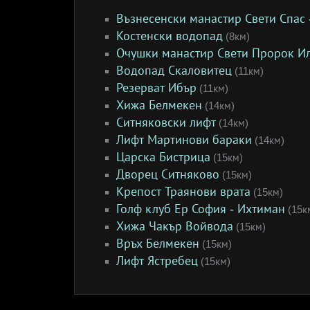
Възнесенски манастир Свети Спас 
Костенски водопад
(8км)
Очушки манастир Свети Пророк И
Водопад Скаловитец
(11км)
Резерват Ибър
(11км)
Хижа Белмекен
(14км)
Ситняковски лифт
(14км)
Лифт Мартинови бараки
(14км)
Царска Бистрица
(15км)
Дворец Ситняково
(15км)
Крепост Траянови врата
(15км)
Голф клуб Ер София - Ихтиман
(15к
Хижа Чакър Войвода
(15км)
Връх Белмекен
(15км)
Лифт Ястребец
(15км)