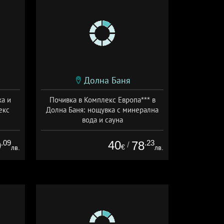
Долна Баня
ка и
Почивка в Комплекс Европа*** в
екс
Долна Баня: нощувка с минерална
вода и сауна
а
Дата: 23.07 - 31.10 + закуска
.09
40
.23
9
78
/
€
лв.
лв.