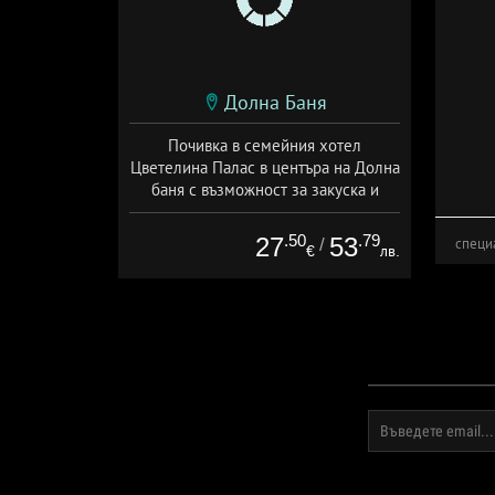
Долна Баня
Почивка в семейния хотел
Цветелина Палас в центъра на Долна
баня с възможност за закуска и
вечеря
Дата: 03.08 - 31.10 + полупансион
.50
.79
27
53
/
специ
€
лв.