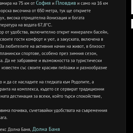
София
Пловдив
намира на 75 км от
и
и само на 16 км
морска височина от 650 метра, тук ще откриете
ух, висока отрицателна йонизация и богата
пература на водата 67,8°C.
бор от удобства, включително открит минерален басейн,
своите гости комфорт и уют, а закуската, включена в
 За любителите на активния начин на живот, в близост
 планински спортове, особено през зимния сезон,
на. Да не забравяме и възможността за туристически
 известен със своите красиви пейзажи и разнообразие
о и да се насладите на гледката към Родопите, а
оранта на комплекса, където се сервират традиционни
лната дестинация за всеки, който търси спокойствие,
вима почивка, съчетавайки удобствата на съвременния
ага.
Долна Баня
екс Долна Баня,