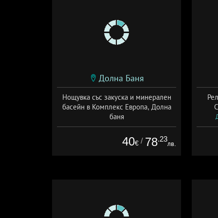
Долна Баня
Нощувка със закуска и минерален
Рел
басейн в Комплекс Европа, Долна
С
баня
Дата: 01.06 - 30.09 + закуска
40
.23
78
/
€
лв.