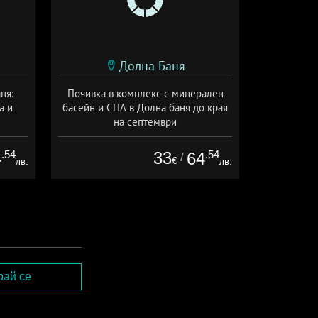
Долна Баня
ня:
Почивка в комплекс с минерален
а и
басейн и СПА в Долна баня до края
на септември
а
+ закуска
.54
33
.54
4
64
/
€
лв.
лв.