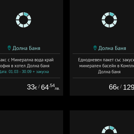
Долна Баня
Долна Баня
акс с Минерална вода край
Еднодневен пакет със закус
офия в хотел Долна баня
минерален басейн в Компл
Долна баня
Дата: 01.03 - 30.09 + закуска
Дата: 31.07 - 30.09 + закуск
33
.54
66
64
12
/
/
€
€
лв.