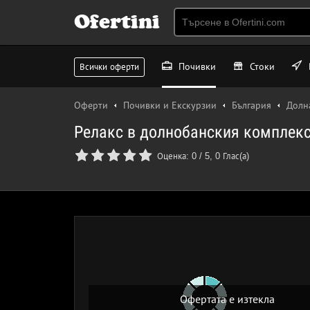
Ofertini
Почивки
Стоки
Всички оферти
Оферти
Почивки и Екскурзии
България
Долн
Релакс в долнобанския комплекс
Оценка:
0
/
5
,
0
Глас(а)
Офертата е изтекла