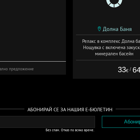
Долна Баня
Релакс в комплекс Долна ба
Нощувка с включена закуск
минерален басейн
Дата: 07.08 - 30.09 + закуск
33
6
/
ално предложение
€
АБОНИРАЙ СЕ ЗА НАШИЯ Е-БЮЛЕТИН
Без спам. Отказ по всяко време.