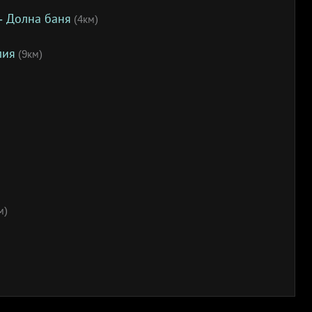
- Долна баня
(4км)
лия
(9км)
м)