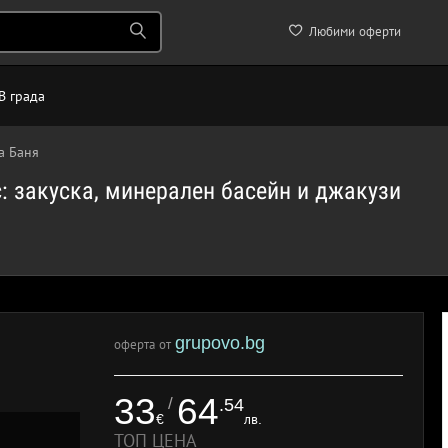
Любими оферти
В града
а Баня
: закуска, минерален басейн и джакузи
grupovo.bg
оферта от
33
64
/
.54
€
лв.
ТОП ЦЕНА