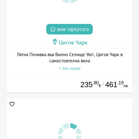
виж офертата
Цигов Чарк
Лятна Почивка във Вилно Селище Уют, Цигов Чарк в
самостоятелна вила
+ без храна
.80
.19
235
461
/
€
лв.