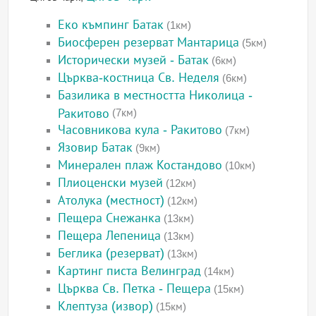
Еко къмпинг Батак
(1км)
Биосферен резерват Мантарица
(5км)
Исторически музей - Батак
(6км)
Църква-костница Св. Неделя
(6км)
Базилика в местността Николица -
Ракитово
(7км)
Часовникова кула - Ракитово
(7км)
Язовир Батак
(9км)
Минерален плаж Костандово
(10км)
Плиоценски музей
(12км)
Атолука (местност)
(12км)
Пещера Снежанка
(13км)
Пещера Лепеница
(13км)
Беглика (резерват)
(13км)
Картинг писта Велинград
(14км)
Църква Св. Петка - Пещера
(15км)
Клептуза (извор)
(15км)