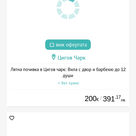
виж офертата
Цигов Чарк
Лятна почивка в Цигов чарк: Вила с двор и барбекю до 12
души
+ без храна
200
.17
391
/
€
лв.