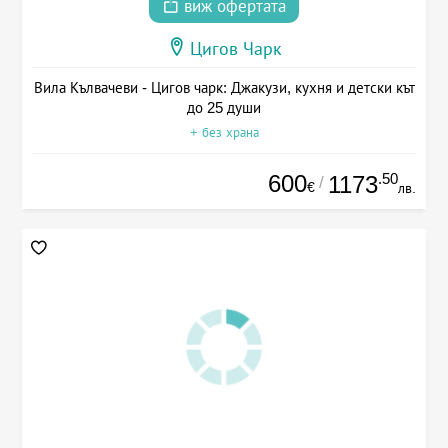
виж офертата
Цигов Чарк
Вила Кълвачеви - Цигов чарк: Джакузи, кухня и детски кът
до 25 души
+ без храна
600
.50
1173
/
€
лв.