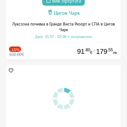
виж офертата
Цигов Чарк
Луксозна почивка в Гранде Виста Ризорт и СПА в Цигов
Чарк
Дата: 15.07 - 03.09 + полупансион
-10%
.80
.55
91
179
/
€
лв.
102.00€