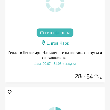
виж офертата
Цигов Чарк
Релакс в Цигов чарк: Насладете се на нощувка с закуска и
спа удоволствия
Дата: 20.07 - 31.08 + закуска
28
.76
54
/
€
лв.