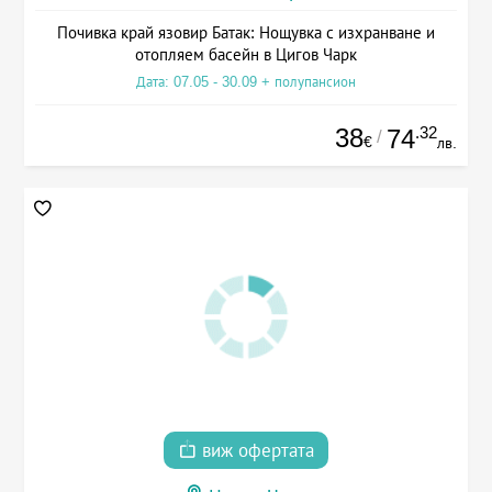
Почивка край язовир Батак: Нощувка с изхранване и
отопляем басейн в Цигов Чарк
Дата: 07.05 - 30.09 + полупансион
38
.32
74
/
€
лв.
виж офертата