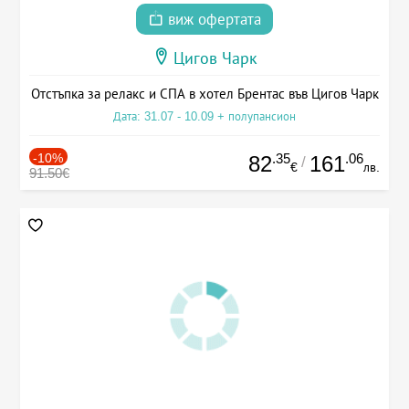
виж офертата
Цигов Чарк
Отстъпка за релакс и СПА в хотел Брентас във Цигов Чарк
Дата: 31.07 - 10.09 + полупансион
-10%
.35
.06
82
161
/
€
лв.
91.50€