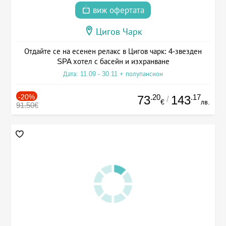
виж офертата
Цигов Чарк
Отдайте се на есенен релакс в Цигов чарк: 4-звезден
SPA хотел с басейн и изхранване
Дата: 11.09 - 30.11 + полупансион
-20%
.20
.17
73
143
/
€
лв.
91.50€