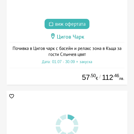
виж офертата
Цигов Чарк
Почивка в Цигов чарк с басейн и релакс зона в Къща за
гости Слънчев цвят
Дата: 01.07 - 30.09 + закуска
.50
.46
57
112
/
€
лв.