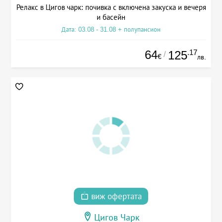
Релакс в Цигов чарк: почивка с включена закуска и вечеря
и басейн
Дата: 03.08 - 31.08 + полупансион
64
.17
125
/
€
лв.
виж офертата
Цигов Чарк