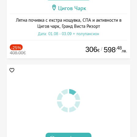
Цигов Чарк
Лятна почивка с екстра нощувка, СПА и активности в
Цигов чарк, Гранд Виста Ризорт
Дата: 01.08 - 03.09 + полупансион
-25%
306
.48
598
/
€
лв.
408.00€