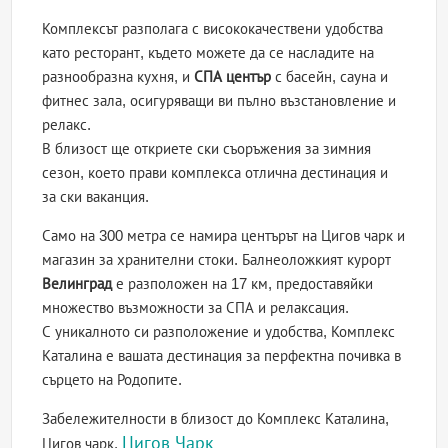
Комплексът разполага с висококачествени удобства
като ресторант, където можете да се насладите на
разнообразна кухня, и
СПА център
с басейн, сауна и
фитнес зала, осигуряващи ви пълно възстановление и
релакс.
В близост ще откриете ски съоръжения за зимния
сезон, което прави комплекса отлична дестинация и
за ски ваканция.
Само на 300 метра се намира центърът на Цигов чарк и
магазин за хранителни стоки. Балнеоложкият курорт
Велинград
е разположен на 17 км, предоставяйки
множество възможности за СПА и релаксация.
С уникалното си разположение и удобства, Комплекс
Каталина е вашата дестинация за перфектна почивка в
сърцето на Родопите.
Забележителности в близост до Комплекс Каталина,
Цигов Чарк
Цигов чарк,