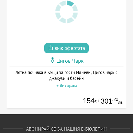
виж офертата
Цигов Чарк
Лятна почивка в Къщи за гости Илиеви, Цигов чарк с
джакузи и басейн
+ без храна
154
.20
301
/
€
лв.
АБОНИРАЙ СЕ ЗА НАШИЯ Е-БЮЛЕТИН