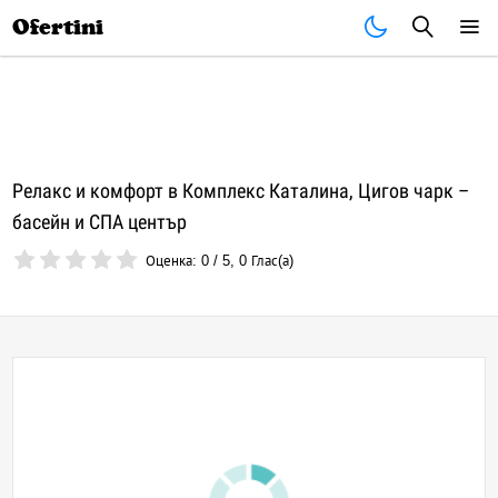
Почивки
Стоки
В града
Всички оферти
Ofertini
Релакс и комфорт в Комплекс Каталина, Цигов чарк –
басейн и СПА център
Оценка:
0
/
5
,
0
Глас(а)