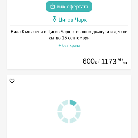
виж офертата
Цигов Чарк
Вила Кълвачеви в Цигов Чарк, с външно джакузи и детски
кът до 15 септември
+ без храна
600
.50
1173
/
€
лв.