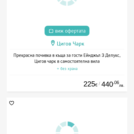
виж офертата
Цигов Чарк
Прекрасна почивка в къща за гости Ейнджъл 3 Делукс,
Цигов чарк в самостоятелна вила
+ без храна
225
.06
440
/
€
лв.