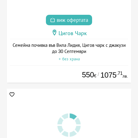
виж офертата
Цигов Чарк
Семейна почивка във Вила Лидия, Цигов чарк с джакузи
до 30 Септември
+ без храна
550
.71
1075
/
€
лв.