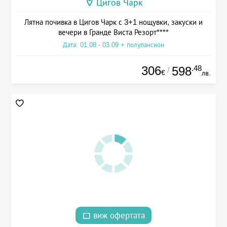
Цигов Чарк
Лятна почивка в Цигов Чарк с 3+1 нощувки, закуски и
вечери в Гранде Виста Резорт****
Дата: 01.08 - 03.09 + полупансион
306
.48
598
/
€
лв.
виж офертата