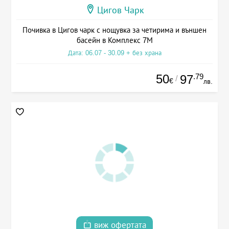
Цигов Чарк
Почивка в Цигов чарк с нощувка за четирима и външен
басейн в Комплекс 7М
Дата: 06.07 - 30.09 + без храна
50
.79
97
/
€
лв.
виж офертата