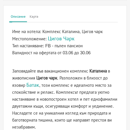
Описание
Карта
Име на хотела:
Комплекс Каталина, Цигов чарк
Цигов Чарк
Местоположение:
Тип настаняване:
FB - пълен пансион
Валидност на офертата
от 03.06 до 30.06
Заповядайте във ваканционен комплекс
Каталина
в
живописния
Цигов чарк
. Разположен в близост до
Батак
язовир
, този комплекс е идеалното място за
спокойствие и релакс. Комплексът предлага уютно
настаняване в новопостроен хотел и пет еднофамилни
двуетажни къщи, осигуряващи комфорт и уединение.
Насладете се на уникалния изглед към природата и
баготворната тишина, които ще направят престоя ви
незабравим.