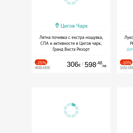
Цигов Чарк
Лятна почивка с екстра нощувка,
Лукс
СПА и активности в Цигов чарк,
Р
Гранд Виста Ризорт
Дат
Дата: 01.08 - 03.09 + полупансион
-25%
306
.48
-10%
598
/
€
лв.
408.00€
102.0