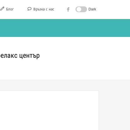
Блог
Връзка с нас
Dark
релакс център