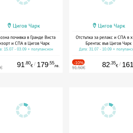
Цигов Чарк
Цигов Чарк
озна почивка в Гранде Виста
Отстъпка за релакс и СПА в 
изорт и СПА в Цигов Чарк
Брентас във Цигов Чарк
а: 15.07 - 03.09 + полупансион
Дата: 31.07 - 10.09 + полупанс
.80
.55
-10%
.35
91
179
82
16
/
/
€
лв.
€
0€
91.50€