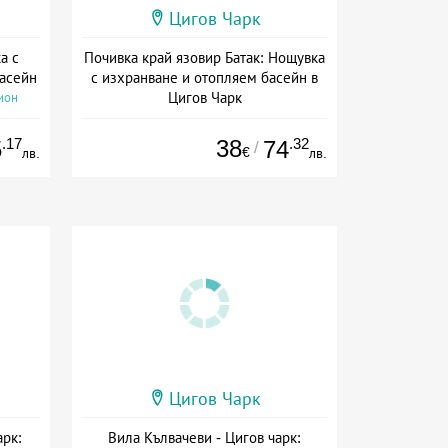
Цигов Чарк
а с
Почивка край язовир Батак: Нощувка
басейн
с изхранване и отопляем басейн в
Цигов Чарк
ион
Дата: 07.05 - 30.09 + полупансион
.17
38
.32
5
74
/
€
лв.
лв.
Цигов Чарк
арк:
Вила Кълвачеви - Цигов чарк: