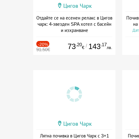
Цигов Чарк
Отдайте се на есенен релакс в Цигов
Почив
чарк: 4-звезден SPA хотел с басейн
на
и изхранване
Дат
Дата: 11.09 - 30.11 + полупансион
-20%
.20
.17
73
143
/
€
лв.
91.50€
Цигов Чарк
Лятна почивка в Цигов Чарк с 3+1
Почив