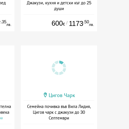
ред
Джакузи, кухня и детски кът до 25
души
а
+ без храна
.35
600
.50
7
1173
/
€
лв.
лв.
Цигов Чарк
ятелна
Семейна почивка във Вила Лидия,
овека
Цигов чарк с джакузи до 30
Септември
на
+ без храна