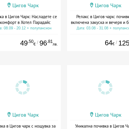
Цигов Чарк
Цигов Чарк
ка в Цигов Чарк: Насладете се
Релакс в Цигов чарк: почивк
 комфорт в Хотел Парадайс
включена закуска и вечеря и 
а: 08.09 - 20.12 + полупансион
Дата: 03.08 - 31.08 + полупанс
.50
.81
64
49
96
12
/
/
€
€
лв.
Цигов Чарк
Цигов Чарк
ка в Цигов чарк с нощувка за
Уникална почивка в Цигов Ч