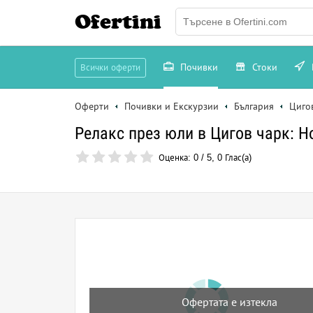
Ofertini
Почивки
Стоки
Всички оферти
Оферти
Почивки и Екскурзии
България
Циго
Релакс през юли в Цигов чарк: Н
Оценка:
0
/
5
,
0
Глас(а)
Офертата е изтекла