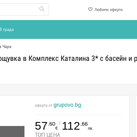
Любими оферти
В града
в Чарк
ощувка в Комплекс Каталина 3* с басейн и 
grupovo.bg
оферта от
57
112
/
.60
.66
€
лв.
ТОП ЦЕНА