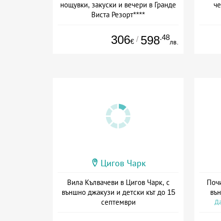
нощувки, закуски и вечери в Гранде
че
Виста Резорт****
Дата: 01.08 - 03.09 + полупансион
Да
306
.48
598
/
€
лв.
Цигов Чарк
Вила Кълвачеви в Цигов Чарк, с
Почи
външно джакузи и детски кът до 15
вън
септември
Да
+ без храна