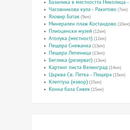
Базилика в местността Николица -
Часовникова кула - Ракитово
(7км)
Язовир Батак
(9км)
Минерален плаж Костандово
(10км)
Плиоценски музей
(12км)
Атолука (местност)
(12км)
Пещера Снежанка
(13км)
Пещера Лепеница
(13км)
Беглика (резерват)
(13км)
Картинг писта Велинград
(14км)
Църква Св. Петка - Пещера
(15км)
Клептуза (извор)
(15км)
Конна база Сивек
(15км)