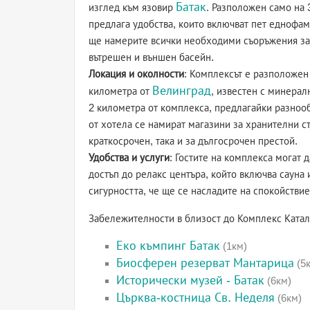
Батак
изглед към язовир
. Разположен само на 
предлага удобства, които включват пет еднофа
ще намерите всички необходими съоръжения за 
вътрешен и външен басейн.
Локация и околности
: Комплексът е разположен
Велинград
километра от
, известен с минерал
2 километра от комплекса, предлагайки разноо
от хотела се намират магазини за хранителни ст
краткосрочен, така и за дългосрочен престой.
Удобства и услуги
: Гостите на комплекса могат д
достъп до релакс центъра, който включва сауна
сигурността, че ще се насладите на спокойствие
Забележителности в близост до Комплекс Катал
Еко къмпинг Батак
(1км)
Биосферен резерват Мантарица
(5
Исторически музей - Батак
(6км)
Църква-костница Св. Неделя
(6км)