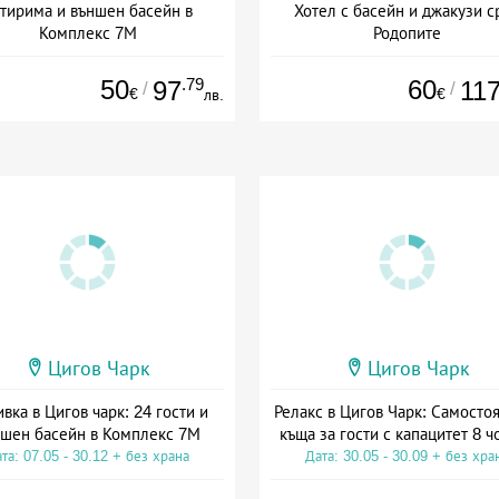
тирима и външен басейн в
Хотел с басейн и джакузи с
Комплекс 7М
Родопите
та: 06.07 - 30.09 + без храна
Дата: 22.07 - 31.10 + закуск
50
.79
60
97
11
/
/
€
€
лв.
Цигов Чарк
Цигов Чарк
вка в Цигов чарк: 24 гости и
Релакс в Цигов Чарк: Самосто
шен басейн в Комплекс 7М
къща за гости с капацитет 8 ч
та: 07.05 - 30.12 + без храна
Дата: 30.05 - 30.09 + без хра