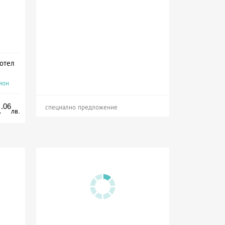
хотел
ион
.06
1
специално предложение
лв.