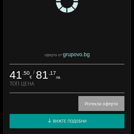
grupovo.bg
оферта от
41
81
/
.50
.17
€
лв.
ТОП ЦЕНА
Изтекла оферта
ВИЖТЕ ПОДОБНИ