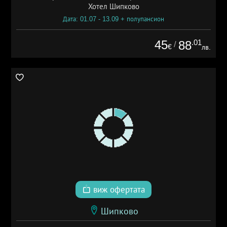
Хотел Шипково
Дата: 01.07 - 13.09 + полупансион
45
.01
88
/
€
лв.
виж офертата
Шипково