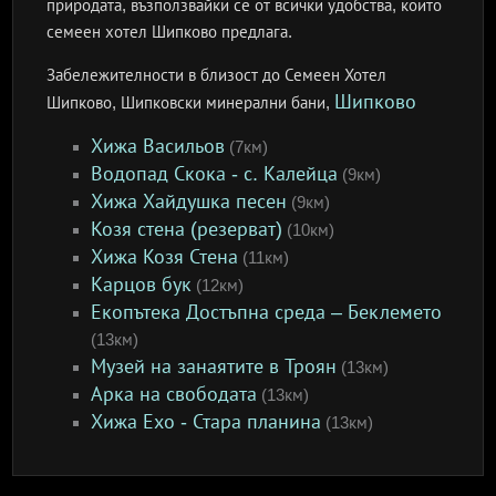
природата, възползвайки се от всички удобства, които
семеен хотел Шипково предлага.
Забележителности в близост до Семеен Хотел
Шипково
Шипково, Шипковски минерални бани,
Хижа Васильов
(7км)
Водопад Скока - с. Калейца
(9км)
Хижа Хайдушка песен
(9км)
Козя стена (резерват)
(10км)
Хижа Козя Стена
(11км)
Карцов бук
(12км)
Екопътека Достъпна среда – Беклемето
(13км)
Музей на занаятите в Троян
(13км)
Арка на свободата
(13км)
Хижа Ехо - Стара планина
(13км)