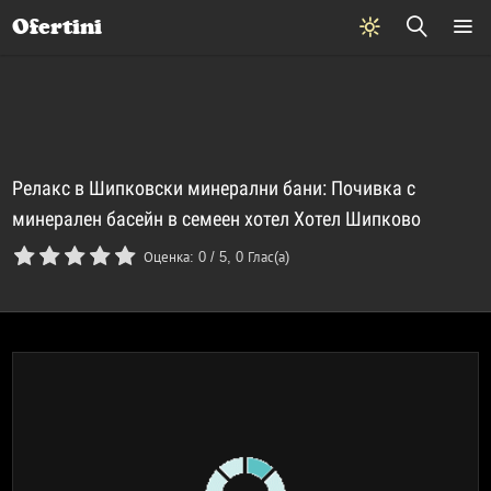
Почивки
Стоки
В града
Всички оферти
Ofertini
Релакс в Шипковски минерални бани: Почивка с
минерален басейн в семеен хотел Хотел Шипково
Оценка:
0
/
5
,
0
Глас(а)