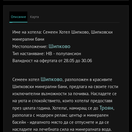
Описание
Карта
Име на хотела:
Семеен Хотел Шипково, Шипковски
минерални бани
Шипково
Местоположение:
Тип настаняване:
HB - полупансион
Валидност на офертата
от 28.05 до 30.06
Шипково
Семеен хотел
, разположен в красивите
Шипковски минерални бани, предлага на своите гости
изключителни възможности за почивка. Насладете се
на уюта и спокойствието, които хотелът предоставя
Троян
през цялата година. Хотелът, намиращ се до
,
разполага с модерен релакс център и минерален
басейн - идеалното място да се отпуснете и да се
насладите на лечебната сила на минералната вода.