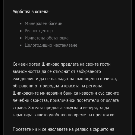
Удобства в хотела:
Минерален басейн
Релакс център
Изчистена обстановка
Целогодишно настаняване
Семеен хотел Шипково предлага на своите гости
възможността да се откъснат от забързаното
ежедневие и да се насладят на пълноценна почивка,
обградени от природната красота на региона.
Шипковските минерални бани са известни със своите
лечебни свойства, привличайки посетители от цялата
страна. Хотелът предлага закуска и вечеря, за да
гарантира вашето удобство по време на престоя ви.
Посетете ни и се насладете на релакс в сърцето на