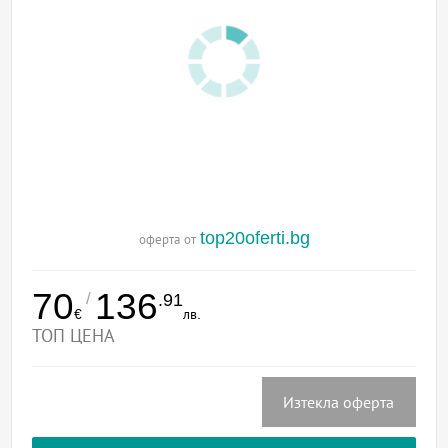
top20oferti.bg
оферта от
70
136
/
.91
€
лв.
ТОП ЦЕНА
Изтекла оферта