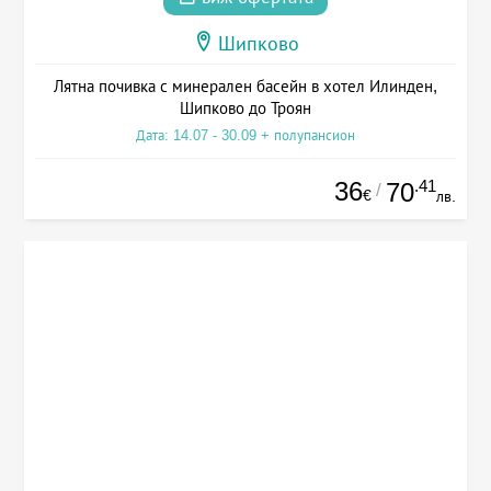
Шипково
Лятна почивка с минерален басейн в хотел Илинден,
Шипково до Троян
Дата: 14.07 - 30.09 + полупансион
36
.41
70
/
€
лв.