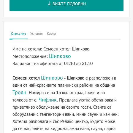
ВИЖТЕ ПОДОБНИ
Описание
Условия
Карта
Име на хотела:
Семеен хотел Шипково
Шипково
Местоположение:
Валидност на офертата
от 01.10 до 31.10
Шипково
Семеен хотел
- Шипково
е разположен в
един от най-красивите планински райони на община
Троян
. Намира се на 15 км. от град Троян и на
Чифлик
толкова от с.
. Предлага уютна обстановка и
приветливо обслужване на своите гости. Стаите са
оборудвани с тангенторни вани, мини сауни и камини.
Хотелът разполага и със Релакс център, където може
да се насладите на хидромасажна вана, сауна, парна