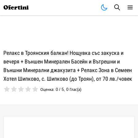
Почивки
Стоки
В града
Всички оферти
Ofertini
Релакс в Троянския балкан! Нощувка със закуска и
вечеря + Външен Минерален Басейн и Вътрешни и
Външни Минерални джакузита + Релакс Зона в Семеен
Хотел Шипково, с. Шипково (до Троян), от 70 лв./човек
Оценка:
0
/
5
,
0
Глас(а)