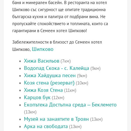
баня и минерален басейн. В ресторанта на хотел
Шипково със сигурност ще опитате традиционна
българска кухня и палитра от подбрани вина. Не
пропускайте спокойствието и топлината, които са
гарантирани в Семеен хотел Шипково!
Забележителности в близост до Семеен хотел
Шипково
Шипково,
Хижа Васильов
(7км)
Водопад Скока - с. Калейца
(9км)
Хижа Хайдушка песен
(9км)
Козя стена (резерват)
(10км)
Хижа Козя Стена
(11км)
Карцов бук
(12км)
Екопътека Достъпна среда – Беклемето
(13км)
Музей на занаятите в Троян
(13км)
Арка на свободата
(13км)