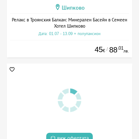
Шипково
Релакс в Троянския Балкан: Минерален Басейн в Семеен
Хотел Шипково
Дата: 01.07 - 13.09 + полупансион
45
.01
88
/
€
лв.
виж офертата