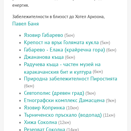
енергия.
Забележителности в близост до Хотел Аризона,
Павел Баня
Язовир Габарево
(5км)
Крепост на връх Голямата кукла
(5км)
Габарево - Елака (крайречна гора)
(6км)
Джананова къща
(6км)
Радучева къща - частен музей на
каракачанския бит и култура
(6км)
Природна забележителност Пиростията
(6км)
Севтополис (древен град)
(9км)
Етнографски комплекс Дамасцена
(9км)
Язовир Копринка
(10км)
Търниченско пръскало (водопад)
(11км)
Хижа Соколна
(12км)
Резерват Соколна
(14км)