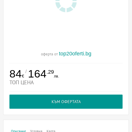
top20oferti.bg
оферта от
84
164
/
.29
€
лв.
ТОП ЦЕНА
КЪМ ОФЕРТАТА
Описание
Условия
Карта