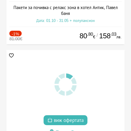
Пакети за почивка с релакс зона в хотел Антик, Павел
баня
Дата: 01.10 - 31.05 + полупансион
-1%
.80
.03
80
158
/
€
лв.
81.00€
виж офертата