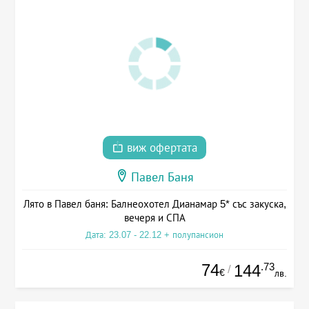
виж офертата
Павел Баня
Лято в Павел баня: Балнеохотел Дианамар 5* със закуска,
вечеря и СПА
Дата: 23.07 - 22.12 + полупансион
74
.73
144
/
€
лв.