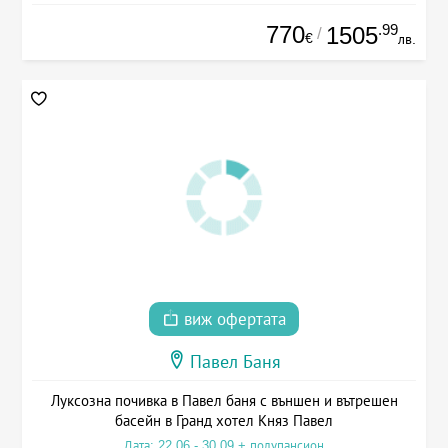
770
.99
1505
/
€
лв.
виж офертата
Павел Баня
Луксозна почивка в Павел баня с външен и вътрешен
басейн в Гранд хотел Княз Павел
Дата: 22.06 - 30.09 + полупансион