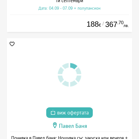
ти септември
Дата: 04.09 - 07.09 + полупансион
188
.70
367
/
€
лв.
виж офертата
Павел Баня
Почивка в Павел баня: Нощувка със закуска или вечеря +