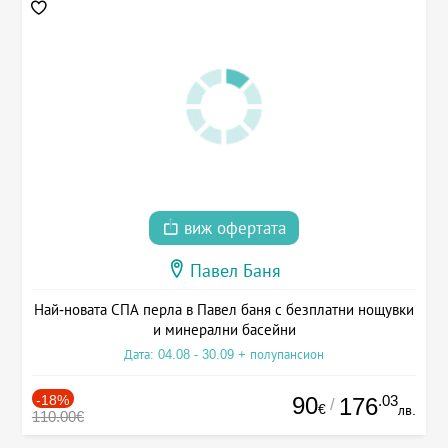
виж офертата
Павел Баня
Най-новата СПА перла в Павел баня с безплатни нощувки
и минерални басейни
Дата: 04.08 - 30.09 + полупансион
-18%
90
.03
176
/
€
лв.
110.00€