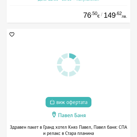
.50
.62
76
149
/
€
лв.
виж офертата
Павел Баня
Здравен пакет в Гранд хотел Княз Павел, Павел баня: СПА
и релакс в Стара планина