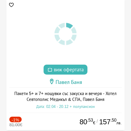
виж офертата
Павел Баня
Пакети 5+ и 7+ нощувки със закуска и вечеря - Хотел
Севтополис Медикъл & СПА, Павел Баня
Дата: 02.04 - 20.12 + полупансион
-1%
.53
.50
80
157
/
€
лв.
81.00€