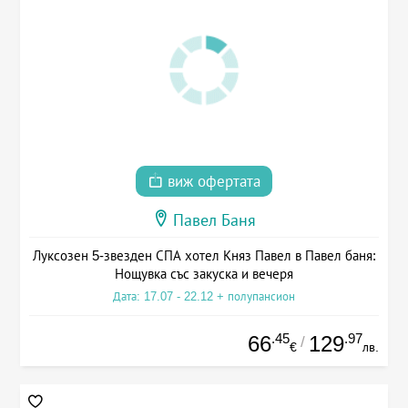
виж офертата
Павел Баня
Луксозен 5-звезден СПА хотел Княз Павел в Павел баня:
Нощувка със закуска и вечеря
Дата: 17.07 - 22.12 + полупансион
.45
.97
66
129
/
€
лв.