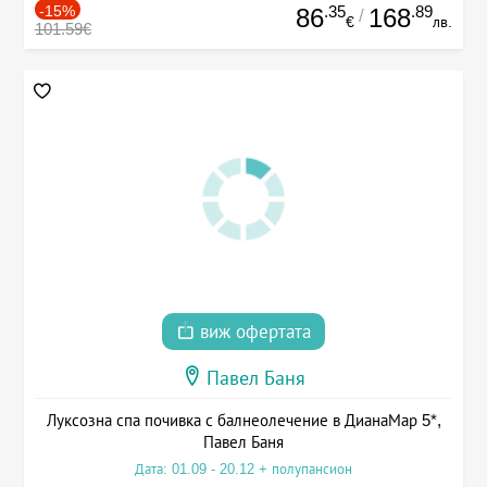
-15%
.35
.89
86
168
/
€
лв.
101.59€
виж офертата
Павел Баня
Луксозна спа почивка с балнеолечение в ДианаМар 5*,
Павел Баня
Дата: 01.09 - 20.12 + полупансион