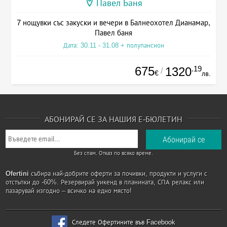
Павел Баня
7 нощувки със закуски и вечери в Балнеохотел Дианамар,
Павел баня
Дата: 30.11 - 31.08 + полупансион
675
.19
1320
/
€
лв.
АБОНИРАЙ СЕ ЗА НАШИЯ Е-БЮЛЕТИН
Без спам. Отказ по всяко време.
Ofertini
събира най-добрите оферти за почивки, продукти и услуги с
отстъпки до -60%. Резервирай уикенд в планината, СПА релакс или
пазарувай изгодно – всичко на едно място!
Следете Офертините във Facebook