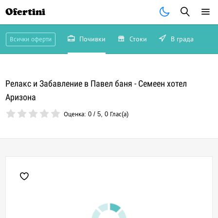
Ofertini
Почивки
Стоки
В града
Всички оферти
Релакс и Забавление в Павел баня - Семеен хотел
Аризона
Оценка:
0
/
5
,
0
Глас(а)