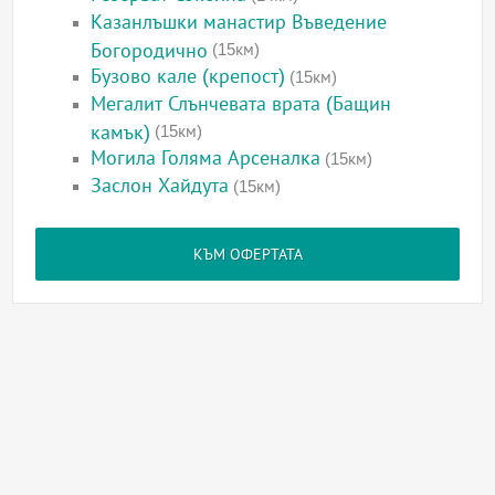
Казанлъшки манастир Въведение
Богородично
(15км)
Бузово кале (крепост)
(15км)
Мегалит Слънчевата врата (Бащин
камък)
(15км)
Могила Голяма Арсеналка
(15км)
Заслон Хайдута
(15км)
КЪМ ОФЕРТАТА