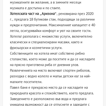
музикалните ви желания, а в зимните месеци
музиката е достъпна и по стаите.
Хотелската част на „Аризона“
, реновирана през 2020
г., предлага 18 бутикови стаи, подходящи за различни
нужди и предпочитания. Максималният капацитет е 40
легла, осигурявайки комфорт и уют на своите гости.
Хотелът разполага с множество услуги, включително
класически и специализирани масажи, както и
фризьорски и козметични услуги.
Собствениците на хотела имат собствено рибно
стопанство, което може да посетите и да се насладите
на прясно приготвена риба от дневния улов.
Развлеченията на място включват спортен риболов,
разходка с водно колело и малък детски кът за най-
малките посетители.
Павел баня е прекрасно място да се насладите на
природната красота и спокойствието, което предлага.
Заведението е разположено във вода и предлага
уникална възможност да се отпуснете и заредите с