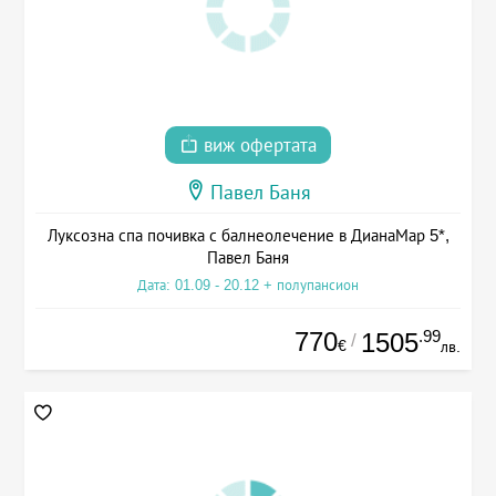
виж офертата
Павел Баня
Луксозна спа почивка с балнеолечение в ДианаМар 5*,
Павел Баня
Дата: 01.09 - 20.12 + полупансион
770
.99
1505
/
€
лв.