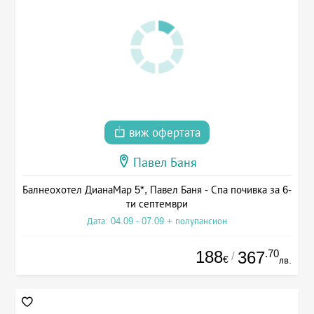
виж офертата
Павел Баня
Балнеохотел ДианаМар 5*, Павел Баня - Спа почивка за 6-
ти септември
Дата: 04.09 - 07.09 + полупансион
188
.70
367
/
€
лв.