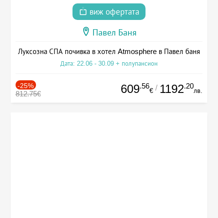
виж офертата
Павел Баня
Луксозна СПА почивка в хотел Atmosphere в Павел баня
Дата: 22.06 - 30.09 + полупансион
-25%
.56
.20
609
1192
/
€
лв.
812.75€