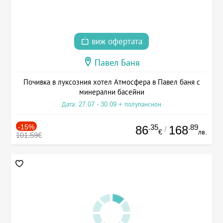
виж офертата
Павел Баня
Почивка в луксозния хотел Атмосфера в Павел баня с
минерални басейни
Дата: 27.07 - 30.09 + полупансион
-15%
.35
.89
86
168
/
€
лв.
101.59€