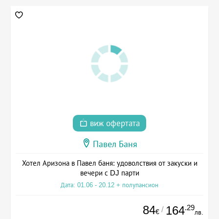
виж офертата
Павел Баня
Хотел Аризона в Павел баня: удоволствия от закуски и
вечери с DJ парти
Дата: 01.06 - 20.12 + полупансион
84
.29
164
/
€
лв.