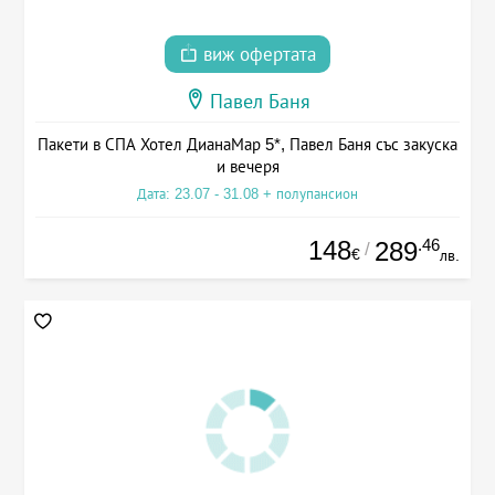
виж офертата
Павел Баня
Пакети в СПА Хотел ДианаМар 5*, Павел Баня със закуска
и вечеря
Дата: 23.07 - 31.08 + полупансион
148
.46
289
/
€
лв.