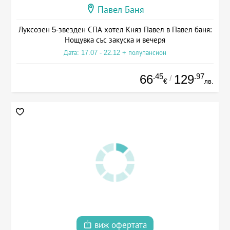
Павел Баня
Луксозен 5-звезден СПА хотел Княз Павел в Павел баня:
Нощувка със закуска и вечеря
Дата: 17.07 - 22.12 + полупансион
.45
.97
66
129
/
€
лв.
виж офертата