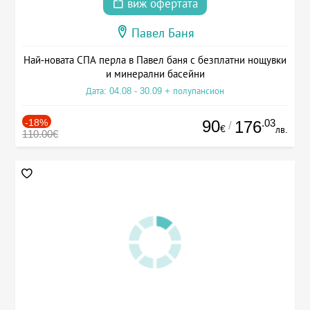
виж офертата
Павел Баня
Най-новата СПА перла в Павел баня с безплатни нощувки
и минерални басейни
Дата: 04.08 - 30.09 + полупансион
-18%
90
.03
176
/
€
лв.
110.00€