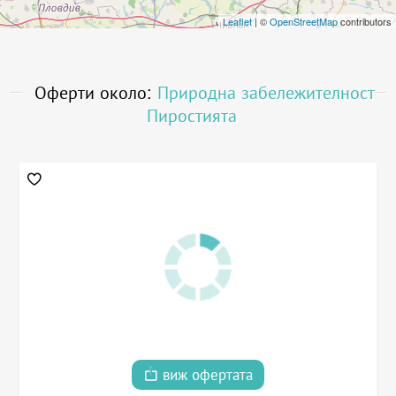
Leaflet
| ©
OpenStreetMap
contributors
Оферти около:
Природна забележителност
Пиростията
виж офертата