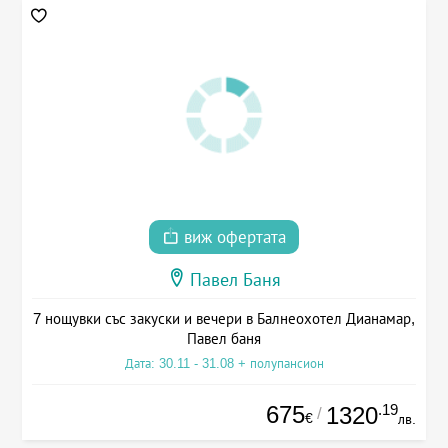
виж офертата
Павел Баня
7 нощувки със закуски и вечери в Балнеохотел Дианамар,
Павел баня
Дата: 30.11 - 31.08 + полупансион
675
.19
1320
/
€
лв.