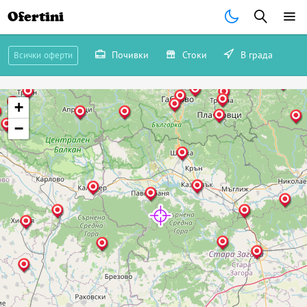
Ofertini
Почивки
Стоки
В града
Всички оферти
+
−