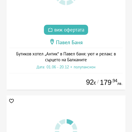
виж офертата
Павел Баня
Бутиков хотел „Антик“ в Павел баня: уют и релакс в
сърцето на Балканите
Дата: 01.06 - 20.12 + полупансион
92
.94
179
/
€
лв.