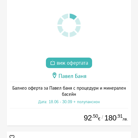
виж офертата
Павел Баня
Балнео оферта за Павел баня с процедури и минерален
басейн
Дата: 18.06 - 30.09 + полупансион
.50
.91
92
180
/
€
лв.