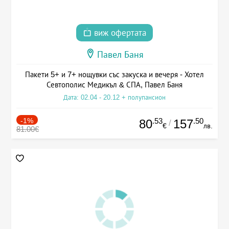
виж офертата
Павел Баня
Пакети 5+ и 7+ нощувки със закуска и вечеря - Хотел
Севтополис Медикъл & СПА, Павел Баня
Дата: 02.04 - 20.12 + полупансион
-1%
.53
.50
80
157
/
€
лв.
81.00€