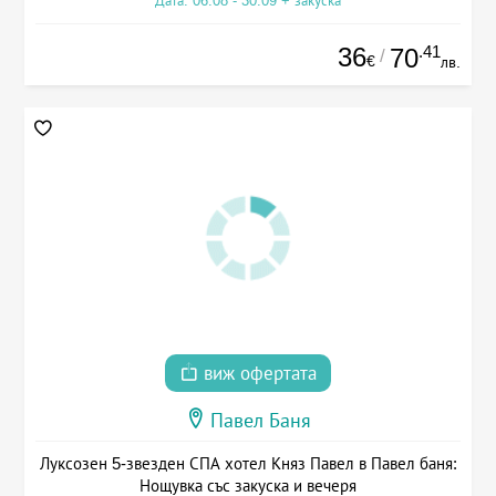
Дата: 06.08 - 30.09 + закуска
36
.41
70
/
€
лв.
виж офертата
Павел Баня
Луксозен 5-звезден СПА хотел Княз Павел в Павел баня:
Нощувка със закуска и вечеря