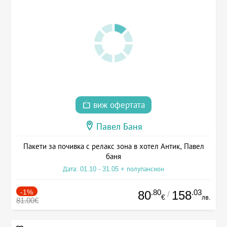
виж офертата
Павел Баня
Пакети за почивка с релакс зона в хотел Антик, Павел
баня
Дата: 01.10 - 31.05 + полупансион
-1%
.80
.03
80
158
/
€
лв.
81.00€