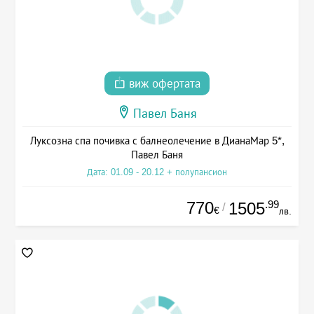
виж офертата
Павел Баня
Луксозна спа почивка с балнеолечение в ДианаМар 5*,
Павел Баня
Дата: 01.09 - 20.12 + полупансион
770
.99
1505
/
€
лв.