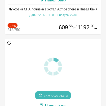
Луксозна СПА почивка в хотел Atmosphere в Павел баня
Дата: 22.06 - 30.09 + полупансион
-25%
.56
.20
609
1192
/
€
лв.
812.75€
виж офертата
Павел Баня