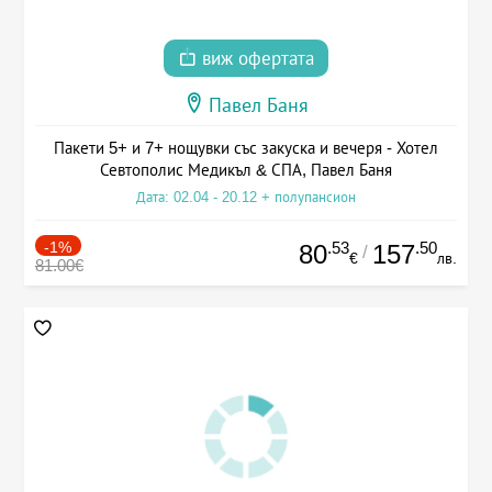
виж офертата
Павел Баня
Пакети 5+ и 7+ нощувки със закуска и вечеря - Хотел
Севтополис Медикъл & СПА, Павел Баня
Дата: 02.04 - 20.12 + полупансион
-1%
.53
.50
80
157
/
€
лв.
81.00€