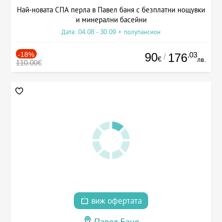
Най-новата СПА перла в Павел баня с безплатни нощувки
и минерални басейни
Дата: 04.08 - 30.09 + полупансион
-18%
90
.03
176
/
€
лв.
110.00€
виж офертата
Павел Баня