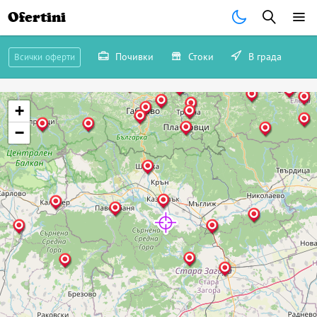
Ofertini
Почивки
Стоки
В града
Всички оферти
+
−