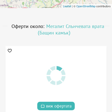
Leaflet
| ©
OpenStreetMap
contributors
Оферти около:
Мегалит Слънчевата врата
(Бащин камък)
виж офертата