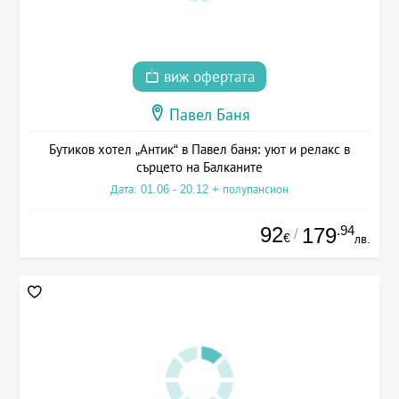
виж офертата
Павел Баня
Бутиков хотел „Антик“ в Павел баня: уют и релакс в
сърцето на Балканите
Дата: 01.06 - 20.12 + полупансион
92
.94
179
/
€
лв.