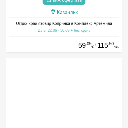
виж офертата
Казанлък
Отдих край язовир Копринка в Комплекс Артемида
Дата: 22.06 - 30.09 + без храна
.05
.50
59
115
/
€
лв.