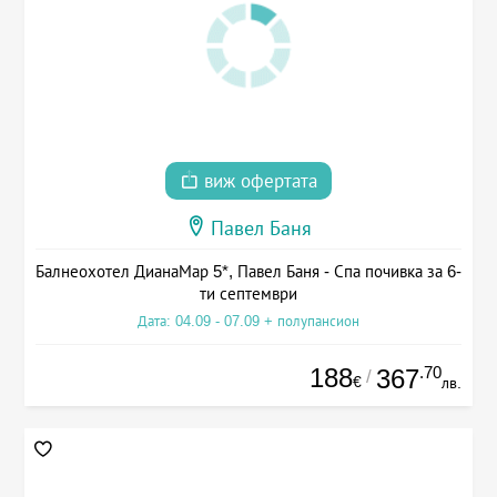
виж офертата
Павел Баня
Балнеохотел ДианаМар 5*, Павел Баня - Спа почивка за 6-
ти септември
Дата: 04.09 - 07.09 + полупансион
188
.70
367
/
€
лв.