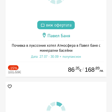
виж офертата
Павел Баня
Почивка в луксозния хотел Атмосфера в Павел баня с
минерални басейни
Дата: 27.07 - 30.09 + полупансион
-15%
.35
.89
86
168
/
€
лв.
101.59€