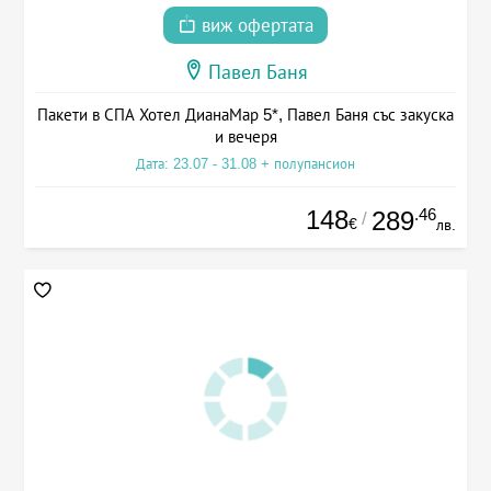
виж офертата
Павел Баня
Пакети в СПА Хотел ДианаМар 5*, Павел Баня със закуска
и вечеря
Дата: 23.07 - 31.08 + полупансион
148
.46
289
/
€
лв.