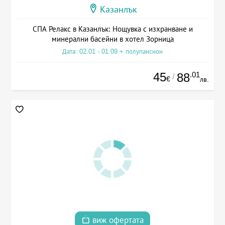
Казанлък
СПА Релакс в Казанлък: Нощувка с изхранване и
минерални басейни в хотел Зорница
Дата: 02.01 - 01.09 + полупансион
45
.01
88
/
€
лв.
виж офертата