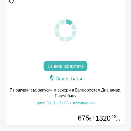
виж офертата
Павел Баня
7 нощувки със закуски и вечери в Балнеохотел Дианамар,
Павел баня
Дата: 30.11 - 31.08 + полупансион
675
.19
1320
/
€
лв.