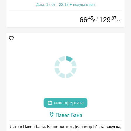
Дата: 17.07 - 22.12 + полупансион
.45
.97
66
129
/
€
лв.
виж офертата
Павел Баня
Лято в Павел баня: Балнеохотел Дианамар 5* със закуска,