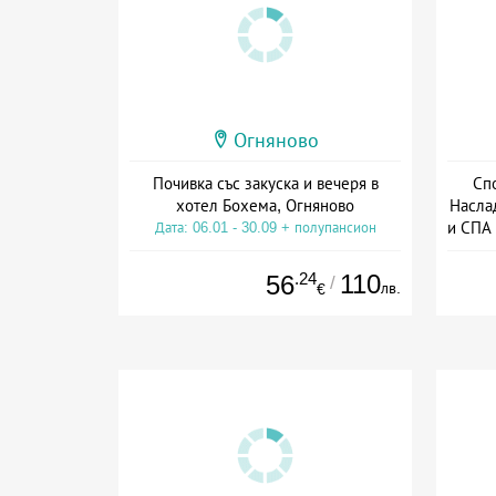
Огняново
Почивка със закуска и вечеря в
Спо
хотел Бохема, Огняново
Насла
и СПА 
Дата: 06.01 - 30.09 + полупансион
.24
110
56
/
лв.
€