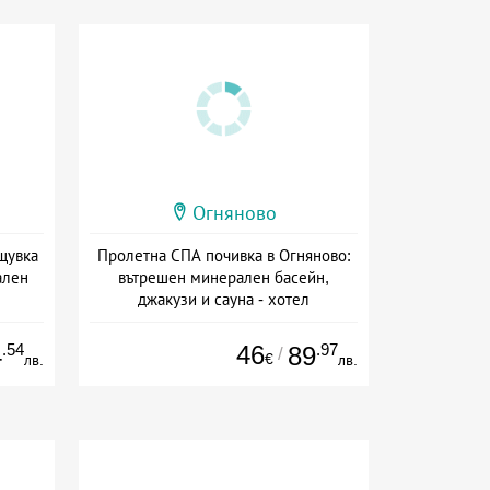
Огняново
щувка
Пролетна СПА почивка в Огняново:
ален
вътрешен минерален басейн,
джакузи и сауна - хотел
Александрова къща
ион
Дата: 01.07 - 31.08 + полупансион
.54
46
.97
4
89
/
€
лв.
лв.