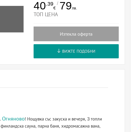
40
79
/
.39
€
лв.
ТОП ЦЕНА
Изтекла оферта
ВИЖТЕ ПОДОБНИ
Огняново
.
! Нощувка със закуска и вечеря, 3 топли
финландска сауна, парна баня, хидромасажна вана,