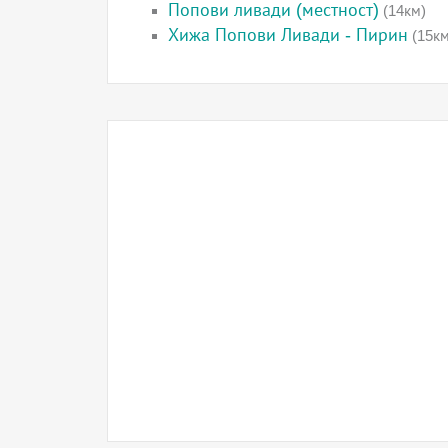
Попови ливади (местност)
(14км)
Хижа Попови Ливади - Пирин
(15км