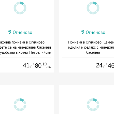
Огняново
Огняново
койна почивка в Огняново:
Почивка в Огняново: Семе
дете се на минерални басейни
идилия и релакс с минера
удобства в хотел Петрелийски
басейни
Дата: 01.05 - 30.09 + закуска
Дата: 01.07 - 22.12 + закуск
41
.19
24
80
4
/
/
€
€
лв.