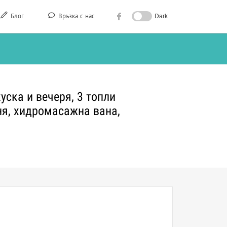
Блог
Връзка с нас
Dark
уска и вечеря, 3 топли
ня, хидромасажна вана,