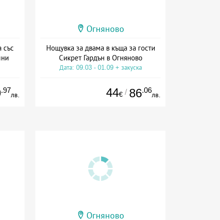
Огняново
 със
Нощувка за двама в къща за гости
лни
Сикрет Гардън в Огняново
Дата: 09.03 - 01.09 + закуска
ион
.97
44
.06
9
86
/
€
лв.
лв.
Огняново