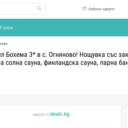
Любими оферти
В града
ново
 Бохема 3* в с. Огняново! Нощувка със зак
а солна сауна, финландска сауна, парна ба
deals.bg
оферта от