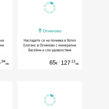
Огняново
йна
Насладете се на почивка в Хотел
лни
Елеганс в Огняново с минерални
басейни и спа удоволствия
а
Дата: 01.07 - 30.09 + полупансион
.94
65
.13
6
127
/
€
лв.
лв.