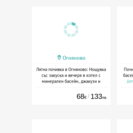
Огняново
Лятна почивка в Огняново: Нощувка
Почи
със закуска и вечеря в хотел с
басе
минерален басейн, джакузи и
Дат
релакс център
Дата: 23.07 - 21.09 + полупансион
68
133
/
€
лв.