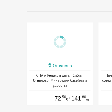
Огняново
СПА и Релакс в хотел Сибия,
Поч
Огняново: Минерални басейни и
хотел
удобства
Дата: 09.06 - 20.12 + полупансион
.50
.80
72
141
/
€
лв.