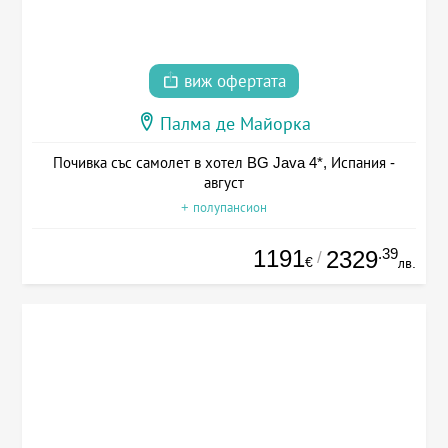
виж офертата
Палма де Майорка
Почивка със самолет в хотел BG Java 4*, Испания -
август
+ полупансион
1191
.39
2329
/
€
лв.