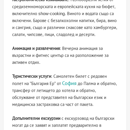
средиземноморската и европейската кухня на бюфет,
включително show-cooking. Виното и водата също са
включени. Барове с безалкохолни напитки, бира, вино
и сангрия, също и различни снаксове като хамбургери,
салати, чипсове, пици, сладолед и десерти.
Анимация и развлечения
: Вечерна анимация за
възрастни и фитнес център са на разположение за
активен отдих.
Туристически услуги
: Самолетен билет с редовен
София
полет на "България Ер" от
до Палма и обратно,
трансфер от летището до хотела и обратно,
обслужване от представител на български език и
медицинска застраховка са част от пакета.
Допълнителни екскурзии
с екскурзовод на български
могат да се заявят и заплатят предварително в