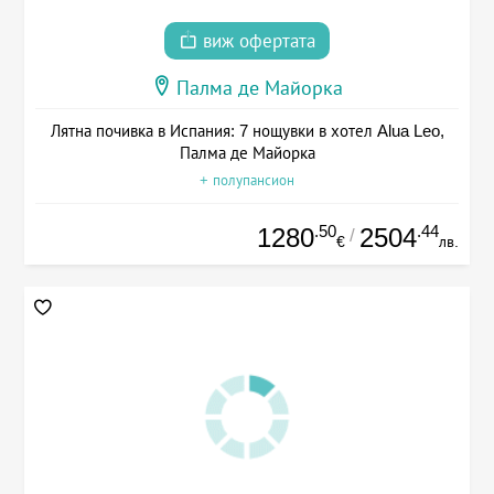
виж офертата
Палма де Майорка
Лятна почивка в Испания: 7 нощувки в хотел Alua Leo,
Палма де Майорка
+ полупансион
.50
.44
1280
2504
/
€
лв.