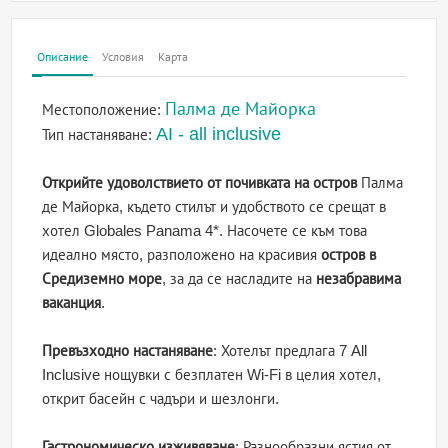
Описание
Условия
Карта
Палма де Майорка
Местоположение:
AI - all inclusive
Тип настаняване:
Открийте удоволствието от почивката на остров
Палма
де Майорка, където стилът и удобството се срещат в
хотел Globales Panama 4*. Насочете се към това
идеално място, разположено на красивия
остров в
Средиземно море
, за да се насладите на
незабравима
ваканция
.
Превъзходно настаняване
: Хотелът предлага 7 All
Inclusive нощувки с безплатен Wi-Fi в целия хотел,
открит басейн с чадъри и шезлонги.
Гастрономическо изживяване
: Разнообразни ястия от