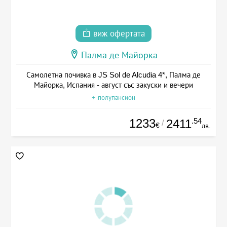
виж офертата
Палма де Майорка
Самолетна почивка в JS Sol de Alcudia 4*, Палма де
Майорка, Испания - август със закуски и вечери
+ полупансион
1233
.54
2411
/
€
лв.