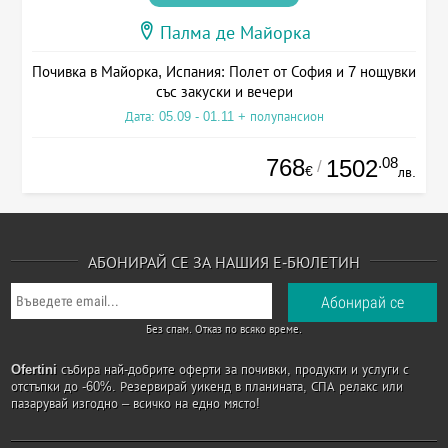
Палма де Майорка
Почивка в Майорка, Испания: Полет от София и 7 нощувки
със закуски и вечери
Дата: 05.09 - 01.11 + полупансион
768
.08
1502
/
€
лв.
АБОНИРАЙ СЕ ЗА НАШИЯ Е-БЮЛЕТИН
Без спам. Отказ по всяко време.
Ofertini
събира най-добрите оферти за почивки, продукти и услуги с
отстъпки до -60%. Резервирай уикенд в планината, СПА релакс или
пазарувай изгодно – всичко на едно място!