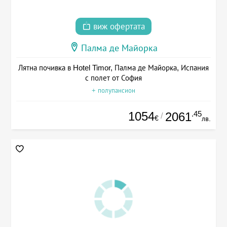
виж офертата
Палма де Майорка
Лятна почивка в Hotel Timor, Палма де Майорка, Испания
с полет от София
+ полупансион
1054
.45
2061
/
€
лв.