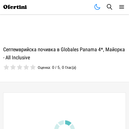
Почивки
Стоки
В града
Всички оферти
Ofertini
Септемврийска почивка в Globales Panama 4*, Майорка
- All Inclusive
Оценка:
0
/
5
,
0
Глас(а)