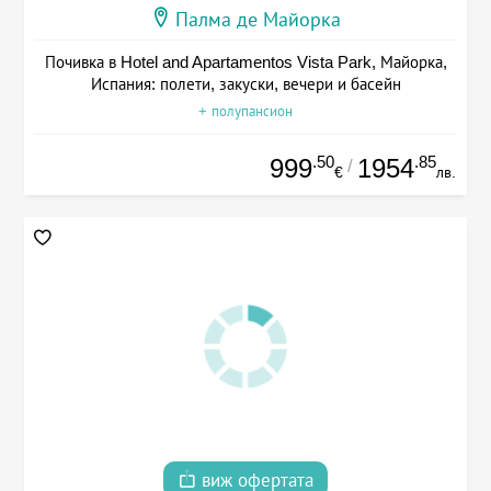
Палма де Майорка
Почивка в Hotel and Apartamentos Vista Park, Майорка,
Испания: полети, закуски, вечери и басейн
+ полупансион
.50
.85
999
1954
/
€
лв.
виж офертата