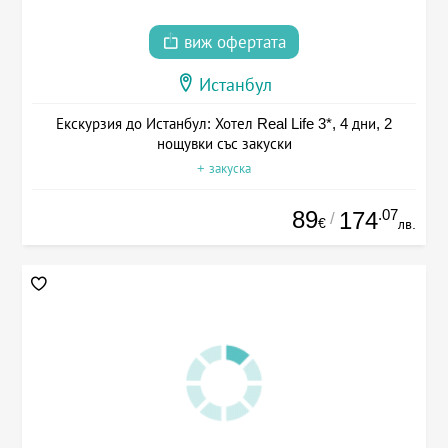
виж офертата
Истанбул
Екскурзия до Истанбул: Хотел Real Life 3*, 4 дни, 2
нощувки със закуски
+ закуска
89
.07
174
/
€
лв.