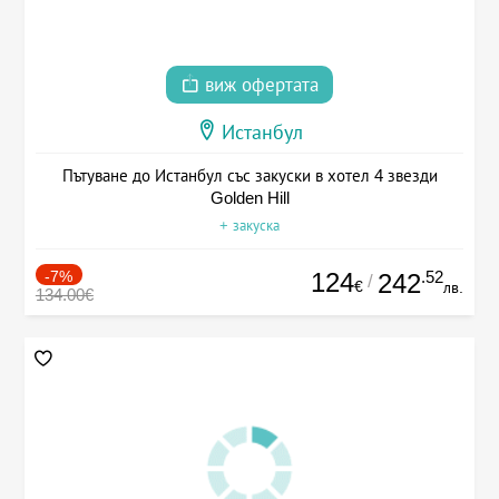
виж офертата
Истанбул
Пътуване до Истанбул със закуски в хотел 4 звезди
Golden Hill
+ закуска
-7%
124
.52
242
/
€
лв.
134.00€