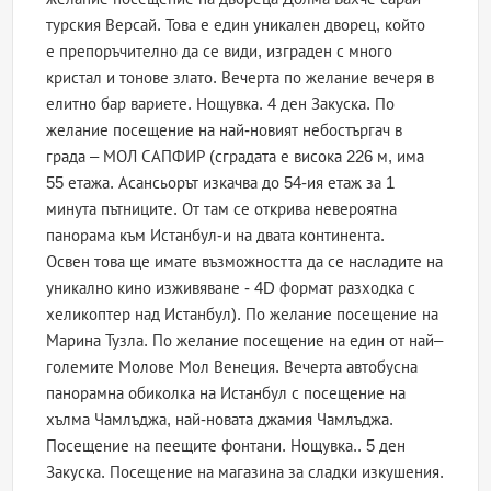
турския Версай. Това е един уникален дворец, който
е препоръчително да се види, изграден с много
кристал и тонове злато. Вечерта по желание вечеря в
елитно бар вариете. Нощувка. 4 ден Закуска. По
желание посещение на най-новият небостъргач в
града – МОЛ САПФИР (сградата е висока 226 м, има
55 етажа. Асансьорът изкачва до 54-ия етаж за 1
минута пътниците. От там се открива невероятна
панорама към Истанбул-и на двата континента.
Освен това ще имате възможността да се насладите на
уникално кино изживяване - 4D формат разходка с
хеликоптер над Истанбул). По желание посещение на
Марина Тузла. По желание посещение на един от най–
големите Молове Мол Венеция. Вечерта автобусна
панорамна обиколка на Истанбул с посещение на
хълма Чамлъджа, най-новата джамия Чамлъджа.
Посещение на пеещите фонтани. Нощувка.. 5 ден
Закуска. Посещение на магазина за сладки изкушения.