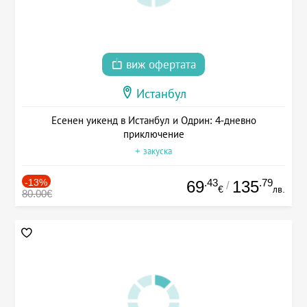
виж офертата
Истанбул
Есенен уикенд в Истанбул и Одрин: 4-дневно
приключение
+ закуска
-13%
.43
.79
69
135
/
€
лв.
80.00€