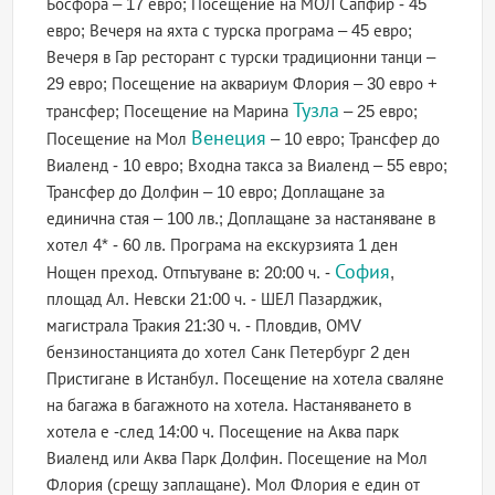
Босфора – 17 евро; Посещение на МОЛ Сапфир - 45
евро; Вечеря на яхта с турска програма – 45 евро;
Вечеря в Гар ресторант с турски традиционни танци –
29 евро; Посещение на аквариум Флория – 30 евро +
Тузла
трансфер; Посещение на Марина
– 25 евро;
Венеция
Посещение на Мол
– 10 евро; Трансфер до
Виаленд - 10 евро; Входна такса за Виаленд – 55 евро;
Трансфер до Долфин – 10 евро; Доплащане за
единична стая – 100 лв.; Доплащане за настаняване в
хотел 4* - 60 лв. Програма на екскурзията 1 ден
София
Нощен преход. Отпътуване в: 20:00 ч. -
,
площад Ал. Невски 21:00 ч. - ШЕЛ Пазарджик,
магистрала Тракия 21:30 ч. - Пловдив, ОМV
бензиностанцията до хотел Санк Петербург 2 ден
Пристигане в Истанбул. Посещение на хотела сваляне
на багажа в багажното на хотела. Настаняването в
хотела е -след 14:00 ч. Посещение на Аква парк
Виаленд или Аква Парк Долфин. Посещение на Мол
Флория (срещу заплащане). Мол Флория е един от