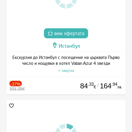
виж офертата
Истанбул
Екскурзия до Истанбул с посещение на църквата Първо
число и нощувки в хотел Vatan Azur 4 звезди
+ закуска
-17%
.33
.94
84
164
/
€
лв.
101.25€