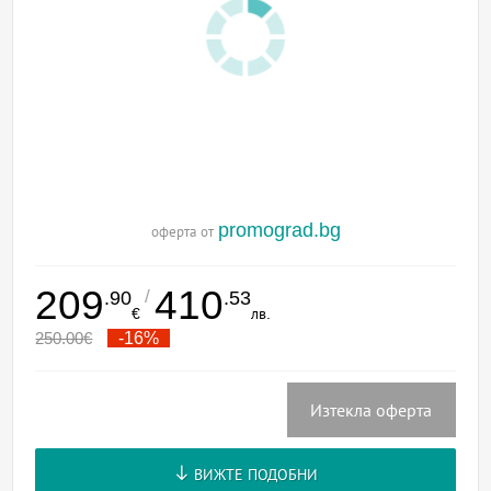
promograd.bg
оферта от
209
410
/
.90
.53
€
лв.
250.00
€
-16%
Изтекла оферта
ВИЖТЕ ПОДОБНИ