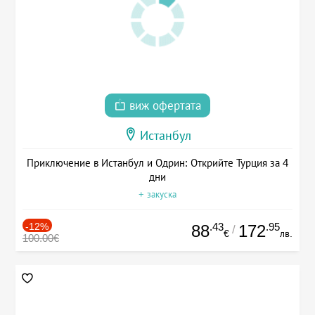
виж офертата
Истанбул
Приключение в Истанбул и Одрин: Открийте Турция за 4
дни
+ закуска
-12%
.43
.95
88
172
/
€
лв.
100.00€