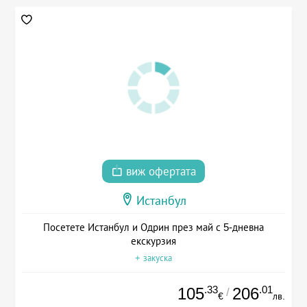
виж офертата
Истанбул
Посетете Истанбул и Одрин през май с 5-дневна
екскурзия
+ закуска
.33
.01
105
206
/
€
лв.