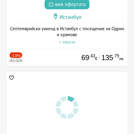
виж офертата
Истанбул
Септемврийски уикенд в Истанбул с посещение на Одрин
и храмове
+ закуска
-13%
.43
.79
69
135
/
€
лв.
80.00€