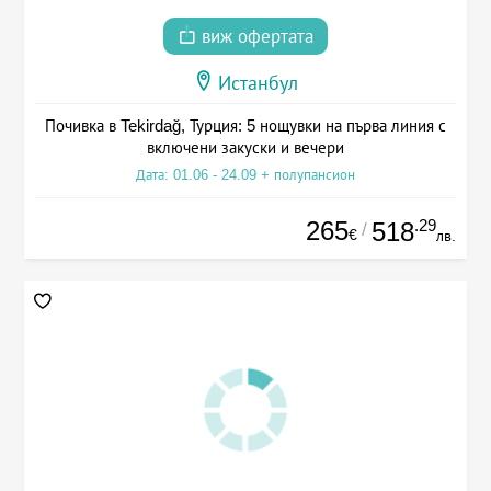
виж офертата
Истанбул
Почивка в Tekirdağ, Турция: 5 нощувки на първа линия с
включени закуски и вечери
Дата: 01.06 - 24.09 + полупансион
265
.29
518
/
€
лв.