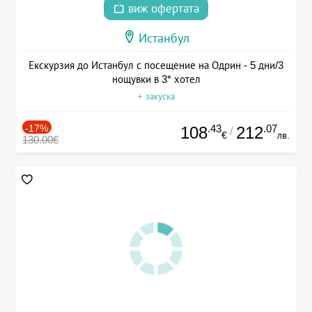
виж офертата
Истанбул
Екскурзия до Истанбул с посещение на Одрин - 5 дни/3
нощувки в 3* хотел
+ закуска
-17%
.43
.07
108
212
/
€
лв.
130.00€