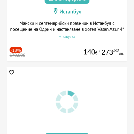
Истанбул
Майски и септемврийски празници в Истанбул с
посещение на Одрин и настаняване в хотел Vatan Azur 4*
+ закуска
-18%
140
.82
273
/
€
лв.
170.00€