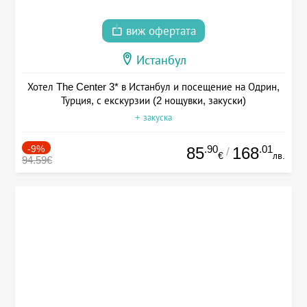
виж офертата
Истанбул
Хотел The Center 3* в Истанбул и посещение на Одрин,
Турция, с екскурзии (2 нощувки, закуски)
+ закуска
-9%
.90
.01
85
168
/
€
лв.
94.59€