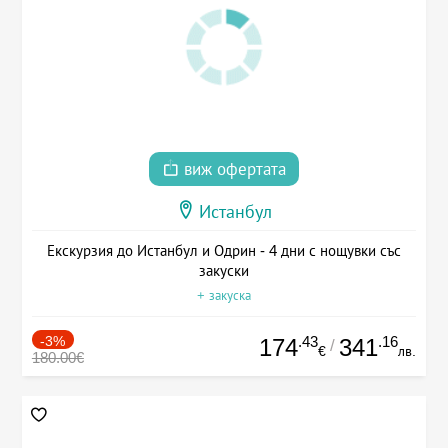
виж офертата
Истанбул
Екскурзия до Истанбул и Одрин - 4 дни с нощувки със
закуски
+ закуска
-3%
.43
.16
174
341
/
€
лв.
180.00€