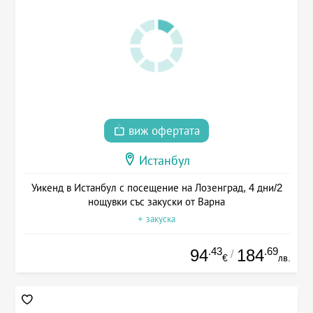
виж офертата
Истанбул
Уикенд в Истанбул с посещение на Лозенград, 4 дни/2
нощувки със закуски от Варна
+ закуска
.43
.69
94
184
/
€
лв.