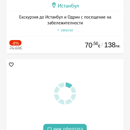
Истанбул
Екскурзия до Истанбул и Одрин с посещение на
забележителности
+ закуска
-8%
.56
138
70
/
лв.
€
76.69€
виж офертата