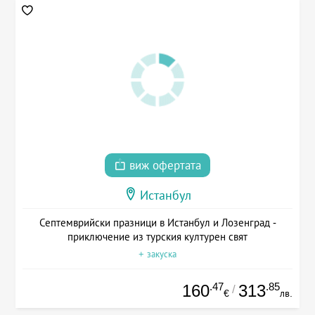
виж офертата
Истанбул
Септемврийски празници в Истанбул и Лозенград -
приключение из турския културен свят
+ закуска
.47
.85
160
313
/
€
лв.