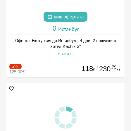
виж офертата
Истанбул
Оферта: Екскурзия до Истанбул - 4 дни, 2 нощувки в
хотел Kechik 3*
+ закуска
-6%
118
.79
230
/
€
лв.
125.00€