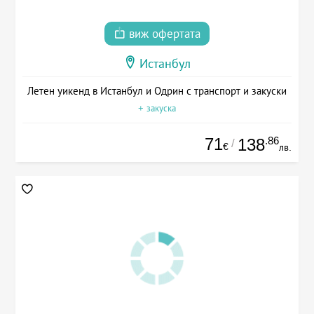
виж офертата
Истанбул
Летен уикенд в Истанбул и Одрин с транспорт и закуски
+ закуска
71
.86
138
/
€
лв.