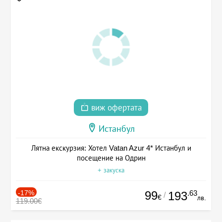
виж офертата
Истанбул
Лятна екскурзия: Хотел Vatan Azur 4* Истанбул и
посещение на Одрин
+ закуска
-17%
99
.63
193
/
€
лв.
119.00€