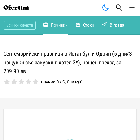
Ofertini
Почивки
Стоки
В града
Всички оферти
Септемврийски празници в Истанбул и Одрин (5 дни/3
нощувки със закуски в хотел 3*), нощен преход за
209.90 лв.
Оценка:
0
/
5
,
0
Глас(а)