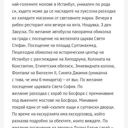
най-големите молове в Истанбул, уникален по рода
си, където може да се насладите на луксозна разходка
из хилядите магазини от световните марки. Вечеря в
рибен ресторант или вечеря на яхта. Нощувка. 3 ден
Закуска. По желание автобусна панорамна обиколка
на града с посещение на желязната църква Свети
Стефан. Посещение на площад Султанахмед.
Пешеходна обиколка на историческия център на
Истанбул с разглеждане на Хиподрума, Колоната на
Константин, Египетския обелиск, Змиевидната колона,
Фонтанът на Вилхелм ІІ, Синята Джамия (уникална
с това, че има 6 минарета) – от вън. По желание
посещение църквата Света София. По
желание разходка с кораб по Босфора с преминаване
под въжените мостове на Босфора. Минаване
покрай едни от най–скъпите къщи и султански дворци.
По време на екскурзията има екскурзовод, който
разказва подробно за обектите, които виждате. По
желание посещение на двореца Долма Бахче сарай –