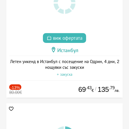
виж офертата
Истанбул
Летен уикенд в Истанбул с посещение на Одрин, 4 дни, 2
нощувки със закуски
+ закуска
-13%
.43
.79
69
135
/
€
лв.
80.00€