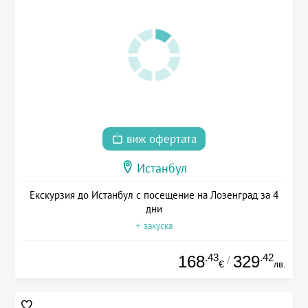
виж офертата
Истанбул
Екскурзия до Истанбул с посещение на Лозенград за 4
дни
+ закуска
.43
.42
168
329
/
€
лв.