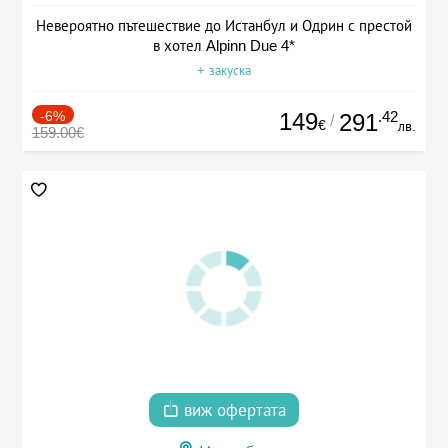
Невероятно пътешествие до Истанбул и Одрин с престой
в хотел Alpinn Due 4*
+ закуска
-6%
149
.42
291
/
€
лв.
159.00€
виж офертата