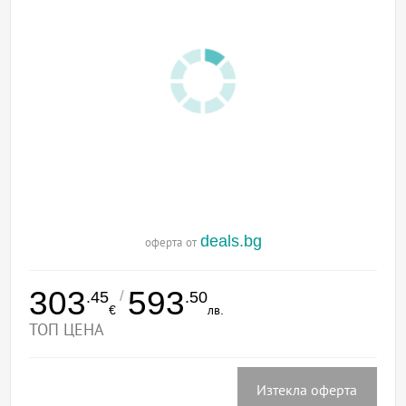
deals.bg
оферта от
303
593
/
.45
.50
€
лв.
ТОП ЦЕНА
Изтекла оферта