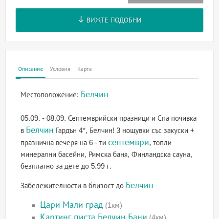
ВИЖТЕ ПОДОБНИ
Описание
Условия
Карта
Белчин
Местоположение:
05.09. - 08.09. Септемврийски празници и Спа почивка
Белчин
в
Гардън 4*, Белчин! 3 нощувки със закуски +
септември
празнична вечеря на 6 - ти
, топли
минерални басейни, Римска баня, Финландска сауна,
безплатно за дете до 5.99 г.
Белчин
Забележителности в близост до
Цари Мали град
(1км)
Картинг писта Белчин Бани
(4км)