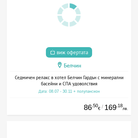
виж офертата
Белчин
Седмичен релакс в хотел Белчин Гардън с минерални
басейни и СПА удоволствия
Дата: 08.07 - 30.11 + полупансион
.50
.18
86
169
/
€
лв.