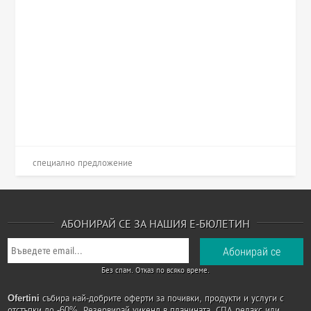
специално предложение
АБОНИРАЙ СЕ ЗА НАШИЯ Е-БЮЛЕТИН
Без спам. Отказ по всяко време.
Ofertini
събира най-добрите оферти за почивки, продукти и услуги с
отстъпки до -60%. Резервирай уикенд в планината, СПА релакс или