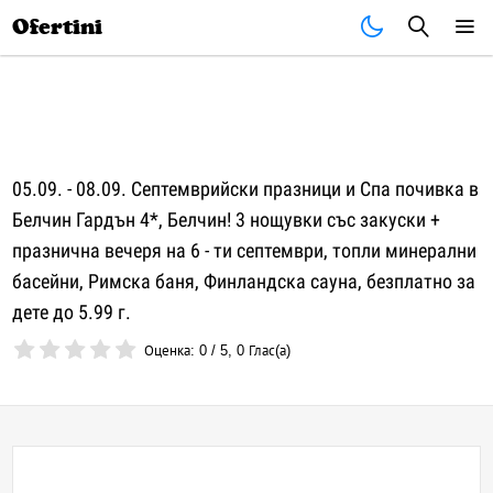
Почивки
Стоки
В града
Всички оферти
Ofertini
05.09. - 08.09. Септемврийски празници и Спа почивка в
Белчин Гардън 4*, Белчин! 3 нощувки със закуски +
празнична вечеря на 6 - ти септември, топли минерални
басейни, Римска баня, Финландска сауна, безплатно за
дете до 5.99 г.
Оценка:
0
/
5
,
0
Глас(а)