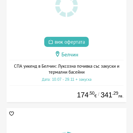
виж офертата
Белчин
СПА уикенд в Белчин: Луксозна почивка със закуски и
термални басейни
Дата: 10.07 - 29.11 + закуска
.50
.29
174
341
/
€
лв.