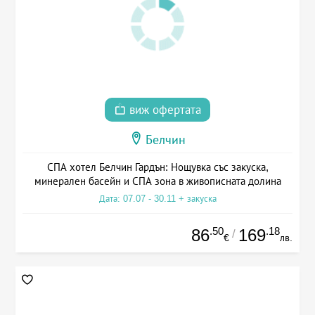
виж офертата
Белчин
СПА хотел Белчин Гардън: Нощувка със закуска,
минерален басейн и СПА зона в живописната долина
Дата: 07.07 - 30.11 + закуска
.50
.18
86
169
/
€
лв.