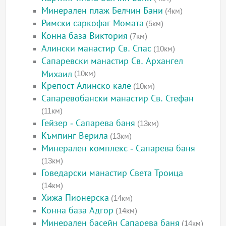
Минерален плаж Белчин Бани
(4км)
Римски саркофаг Момата
(5км)
Конна база Виктория
(7км)
Алински манастир Св. Спас
(10км)
Сапаревски манастир Св. Архангел
Михаил
(10км)
Крепост Алинско кале
(10км)
Сапаревобански манастир Св. Стефан
(11км)
Гейзер - Сапарева баня
(13км)
Къмпинг Верила
(13км)
Минерален комплекс - Сапарева баня
(13км)
Говедарски манастир Света Троица
(14км)
Хижа Пионерска
(14км)
Конна база Адгор
(14км)
Минерален басейн Сапарева баня
(14км)