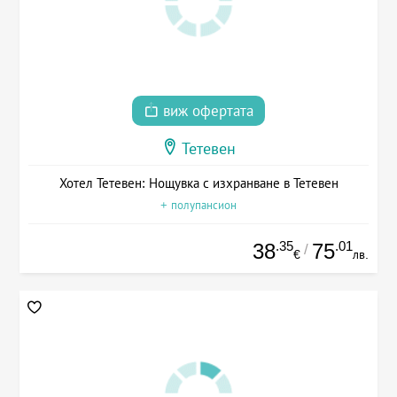
виж офертата
Тетевен
Хотел Тетевен: Нощувка с изхранване в Тетевен
+ полупансион
.35
.01
38
75
/
€
лв.