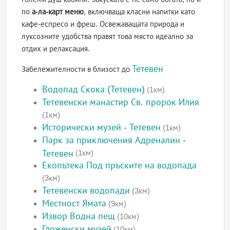
по
а-ла-карт меню
, включваща класни напитки като
кафе-еспресо и фреш. Освежаващата природа и
луксозните удобства правят това място идеално за
отдих и релаксация.
Тетевен
Забележителности в близост до
Водопад Скока (Тетевен)
(1км)
Тетевенски манастир Св. пророк Илия
(1км)
Исторически музей - Тетевен
(1км)
Парк за приключения Адреналин -
Тетевен
(1км)
Екопътека Под пръските на водопада
(3км)
Тетевенски водопади
(3км)
Местност Ямата
(9км)
Извор Водна пещ
(10км)
Гложенски музей
(10км)