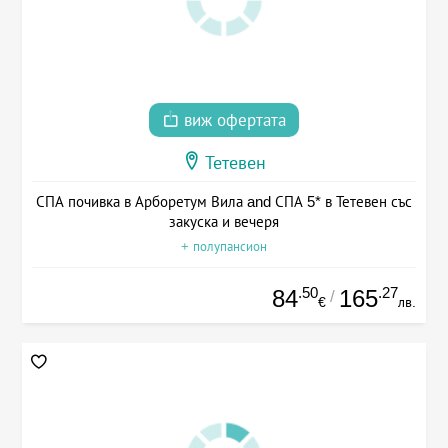
виж офертата
Тетевен
СПА почивка в Арборетум Вила and СПА 5* в Тетевен със
закуска и вечеря
+ полупансион
.50
.27
84
165
/
€
лв.