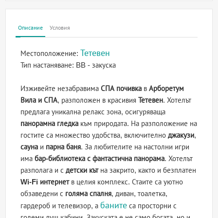
Описание
Условия
Тетевен
Местоположение:
Тип настаняване:
BB - закуска
Изживейте незабравима
СПА почивка
в
Арборетум
Вила и СПА
, разположен в красивия
Тетевен
. Хотелът
предлага уникална релакс зона, осигуряваща
панорамна гледка
към природата. На разположение на
гостите са множество удобства, включително
джакузи
,
сауна
и
парна баня
. За любителите на настолни игри
има
бар-библиотека с фантастична панорама
. Хотелът
разполага и с
детски кът
на закрито, както и безплатен
Wi-Fi интернет
в целия комплекс. Стаите са уютно
обзаведени с
голяма спалня
, диван, тоалетка,
баните
гардероб и телевизор, а
са просторни с
големи душ кабини. Закуската е не само богата, но и