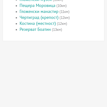
Пещера Моровица
(10км)
Гложенски манастир
(11км)
Чертиград (крепост)
(12км)
Костина (местност)
(12км)
Резерват Боатин
(13км)