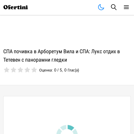
Почивки
Стоки
В града
Всички оферти
Ofertini
СПА почивка в Арборетум Вила и СПА: Лукс отдих в
Тетевен с панорамни гледки
Оценка:
0
/
5
,
0
Глас(а)