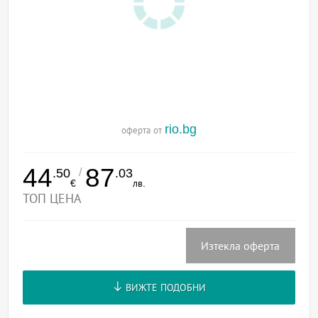
rio.bg
оферта от
44
87
/
.50
.03
€
лв.
ТОП ЦЕНА
Изтекла оферта
ВИЖТЕ ПОДОБНИ