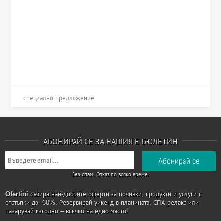
специално предложение
АБОНИРАЙ СЕ ЗА НАШИЯ Е-БЮЛЕТИН
Без спам. Отказ по всяко време.
Ofertini
събира най-добрите оферти за почивки, продукти и услуги с
отстъпки до -60%. Резервирай уикенд в планината, СПА релакс или
пазарувай изгодно – всичко на едно място!