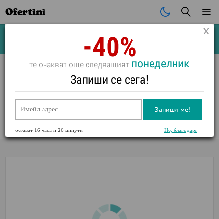
Ofertini
-40%
Почивки
Стоки
В града
Всички оферти
понеделник
те очакват още следващият
Запиши се сега!
СПА почивка в ArdoSpa Hotel Сърница край брега на яз.
Доспат
Запиши ме!
Оценка:
0
/
5
,
0
Глас(а)
остават
16 часа и 26 минути
Не, благодаря