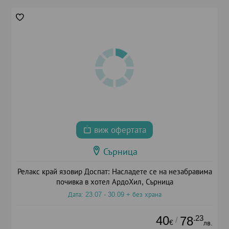
виж офертата
Сърница
Релакс край язовир Доспат: Насладете се на незабравима
почивка в хотел АрдоХил, Сърница
Дата: 23.07 - 30.09 + без храна
40
.23
78
/
€
лв.