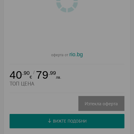
rio.bg
оферта от
40
79
/
.90
.99
€
лв.
ТОП ЦЕНА
Изтекла оферта
ВИЖТЕ ПОДОБНИ