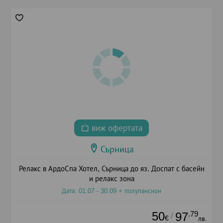
виж офертата
Сърница
Релакс в АрдоСпа Хотел, Сърница до яз. Доспат с басейн
и релакс зона
Дата: 01.07 - 30.09 + полупансион
50
.79
97
/
€
лв.