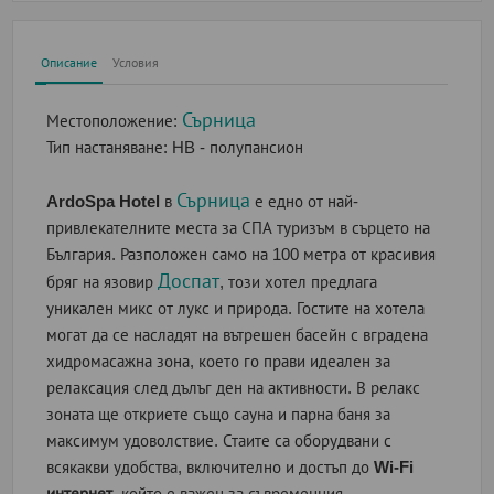
Описание
Условия
Сърница
Местоположение:
Тип настаняване:
HB - полупансион
Сърница
ArdoSpa Hotel
в
е едно от най-
привлекателните места за СПА туризъм в сърцето на
България. Разположен само на 100 метра от красивия
Доспат
бряг на язовир
, този хотел предлага
уникален микс от лукс и природа. Гостите на хотела
могат да се насладят на вътрешен басейн с вградена
хидромасажна зона, което го прави идеален за
релаксация след дълъг ден на активности. В релакс
зоната ще откриете също сауна и парна баня за
максимум удоволствие. Стаите са оборудвани с
всякакви удобства, включително и достъп до
Wi-Fi
интернет
, който е важен за съвременния