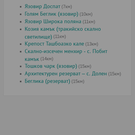
Язовир Доспат
(7км)
Голям Беглик (язовир)
(10км)
Язовир Широка поляна
(11км)
Козия камък (тракийско скално
светилище)
(11км)
Крепост Ташбоазко кале
(13км)
Скално-изсечен менхир - с. Побит
камък
(14км)
Тошков чарк (язовир)
(15км)
Архитектурен резерват – с. Долен
(15км)
Беглика (резерват)
(15км)