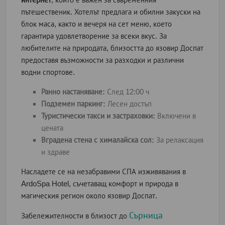
пътешественик. Хотелът предлага и обилни закуски на
блок маса, както и вечеря на сет меню, което
гарантира удовлетворение за всеки вкус. За
любителите на природата, близостта до язовир Доспат
предоставя възможности за разходки и различни
водни спортове.
Ранно настаняване:
След 12:00 ч
Подземен паркинг:
Лесен достъп
Туристически такси и застраховки:
Включени в
цената
Вградена стена с хималайска сол:
За релаксация
и здраве
Насладете се на незабравими СПА изживявания в
ArdoSpa Hotel, съчетаващ комфорт и природа в
магическия регион около язовир Доспат.
Сърница
Забележителности в близост до