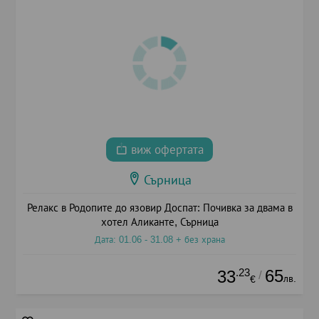
виж офертата
Сърница
Релакс в Родопите до язовир Доспат: Почивка за двама в
хотел Аликанте, Сърница
Дата: 01.06 - 31.08 + без храна
.23
65
33
/
лв.
€