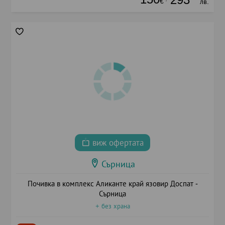
€
лв.
виж офертата
Сърница
Почивка в комплекс Аликанте край язовир Доспат -
Сърница
+ без храна