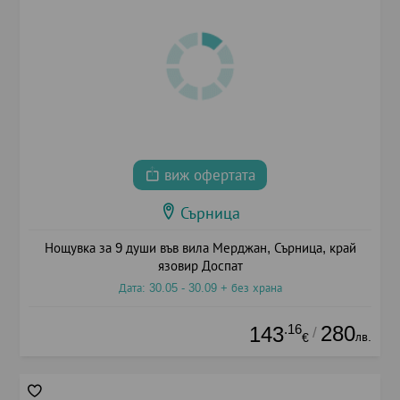
виж офертата
Сърница
Нощувка за 9 души във вила Мерджан, Сърница, край
язовир Доспат
Дата: 30.05 - 30.09 + без храна
.16
280
143
/
лв.
€