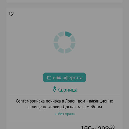
виж офертата
Сърница
Септемврийска почивка в Ловен дом - ваканционно
селище до язовир Доспат за семейства
+ без храна
150
.38
293
/