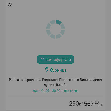
виж офертата
Сърница
Релакс в сърцето на Родопите: Почивка във Вила за девет
души с басейн
Дата: 01.07 - 30.09 + без храна
290
.19
567
/
€
лв.