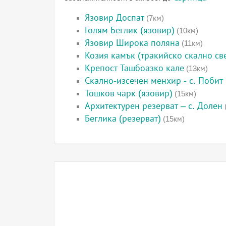
Язовир Доспат
(7км)
Голям Беглик (язовир)
(10км)
Язовир Широка поляна
(11км)
Козия камък (тракийско скално св
Крепост Ташбоазко кале
(13км)
Скално-изсечен менхир - с. Побит
Тошков чарк (язовир)
(15км)
Архитектурен резерват – с. Долен
Беглика (резерват)
(15км)