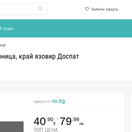
Любими оферти
В града
ица
рница, край язовир Доспат
rio.bg
оферта от
40
79
/
.90
.99
€
лв.
ТОП ЦЕНА