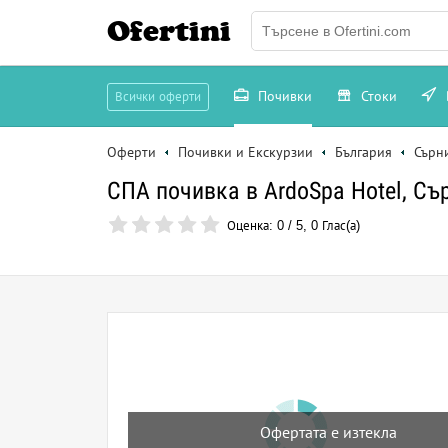
Ofertini
Почивки
Стоки
Всички оферти
Оферти
Почивки и Екскурзии
България
Сърн
СПА почивка в ArdoSpa Hotel, Съ
Оценка:
0
/
5
,
0
Глас(а)
Офертата е изтекла