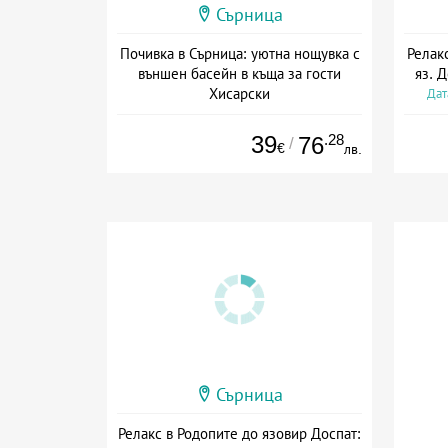
Сърница
Почивка в Сърница: уютна нощувка с
Релак
външен басейн в къща за гости
яз. 
Хисарски
Дат
Дата: 01.07 - 30.09 + без храна
39
.28
76
/
€
лв.
Сърница
Релакс в Родопите до язовир Доспат: