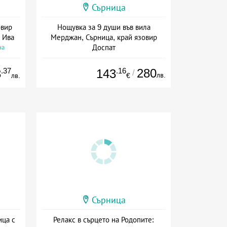
Сърница
овир
Нощувка за 9 души във вила
 Ива
Мерджан, Сърница, край язовир
Доспат
на
Дата: 30.05 - 30.09 + без храна
.37
.16
280
3
143
/
лв.
лв.
€
Сърница
ица с
Релакс в сърцето на Родопите: