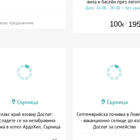
вила и басейн през лятот
Дата: 24.06 - 30.09 + без хра
100
19
/
ално предложение
€
Сърница
Сърница
елакс край язовир Доспат:
Септемврийска почивка в Лов
сладете се на незабравима
- ваканционно селище до яз
ка в хотел АрдоХил, Сърница
Доспат за семейства
та: 23.07 - 30.09 + без храна
+ без храна