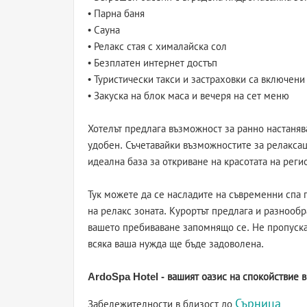
• Парна баня
• Сауна
• Релакс стая с хималайска сол
• Безплатен интернет достъп
• Туристически такси и застраховки са включени
• Закуска на блок маса и вечеря на сет меню
Хотелът предлага възможност за ранно настанява
удобен. Съчетавайки възможностите за релаксац
идеална база за откриване на красотата на реги
Тук можете да се насладите на съвременни спа 
на релакс зоната. Курортът предлага и разнообр
вашето пребиваване запомнящо се. Не пропуска
всяка ваша нужда ще бъде задоволена.
ArdoSpa Hotel - вашият оазис на спокойствие в
Сърница
Забележителности в близост до