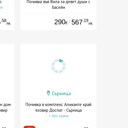
о
Почивка във Вила за девет души с
басейн
на
Дата: 01.07 - 30.09 + без храна
.58
290
.19
5
567
/
€
лв.
лв.
Сърница
ен дом
Почивка в комплекс Аликанте край
овир
язовир Доспат - Сърница
+ без храна