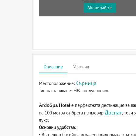
Абонирай се
Описание
Условия
Сърница
Местоположение:
Тип настаняване:
HB - полупансион
ArdoSpa Hotel
е перфектната дестинация за ва
Доспат
на 100 метра от брега на язовир
, този
лукс.
Основни удобства:
• Вътрешен басейн с вградена хидромасажна зо