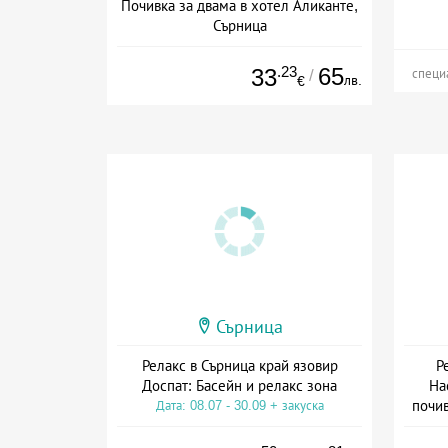
Почивка за двама в хотел Аликанте,
Сърница
Дата: 01.06 - 31.08 + без храна
.23
65
33
/
специ
лв.
€
Сърница
Релакс в Сърница край язовир
Р
Доспат: Басейн и релакс зона
На
почив
Дата: 08.07 - 30.09 + закуска
Да