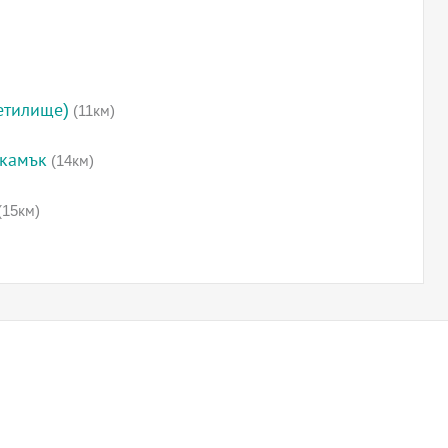
етилище)
(11км)
 камък
(14км)
(15км)