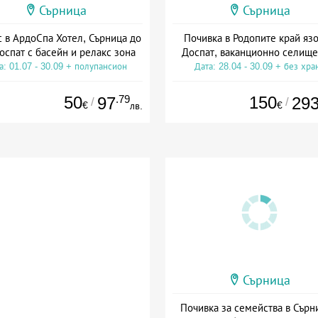
Сърница
Сърница
с в АрдоСпа Хотел, Сърница до
Почивка в Родопите край яз
Доспат с басейн и релакс зона
Доспат, ваканционно селище
а: 01.07 - 30.09 + полупансион
Дата: 28.04 - 30.09 + без хра
50
.79
150
97
29
/
/
€
€
лв.
Сърница
Почивка за семейства в Сърн