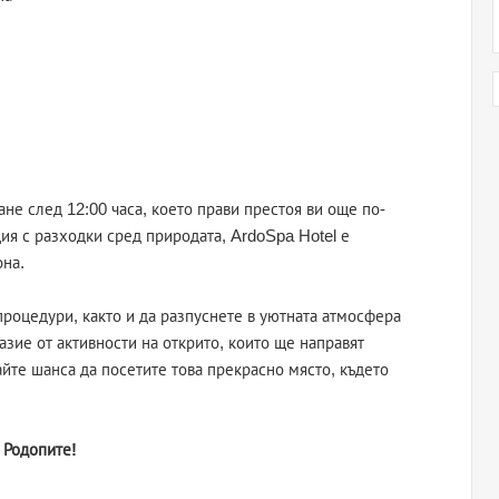
не след 12:00 часа, което прави престоя ви още по-
ия с разходки сред природата, ArdoSpa Hotel е
она.
процедури, както и да разпуснете в уютната атмосфера
азие от активности на открито, които ще направят
йте шанса да посетите това прекрасно място, където
 Родопите!