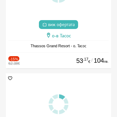
виж офертата
о-в Тасос
Thassos Grand Resort - о. Тасос
-15%
.17
104
53
/
лв.
€
62.38€