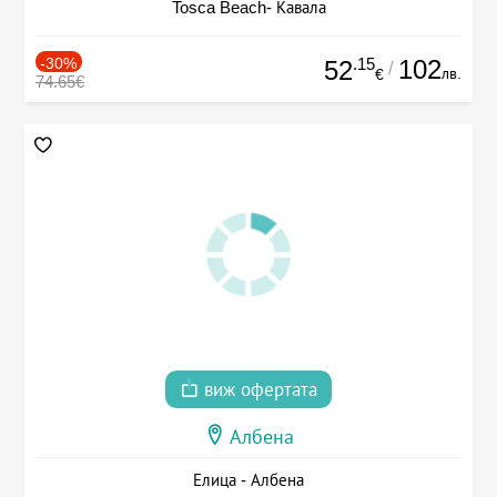
Tosca Beach- Кавала
-30%
.15
102
52
/
лв.
€
74.65€
виж офертата
Албена
Елица - Албена