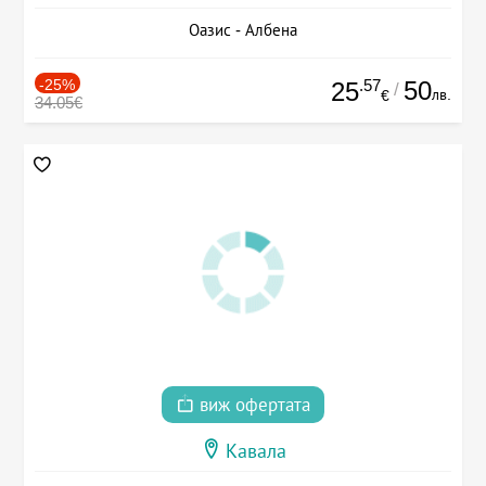
Оазис - Албена
-25%
.57
50
25
/
лв.
€
34.05€
виж офертата
Кавала