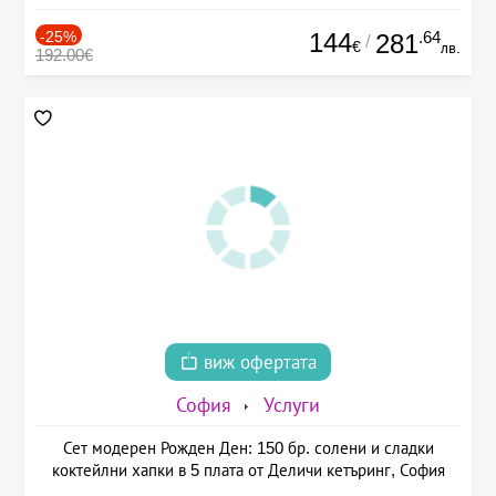
-25%
144
.64
281
/
€
лв.
192.00€
виж офертата
София
Услуги
Сет модерен Рожден Ден: 150 бр. солени и сладки
коктейлни хапки в 5 плата от Деличи кетъринг, София