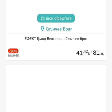
виж офертата
Слънчев Бряг
ЕФЕКТ Гранд Виктория - Слънчев бряг
-20%
.42
81
41
/
лв.
€
51.64€