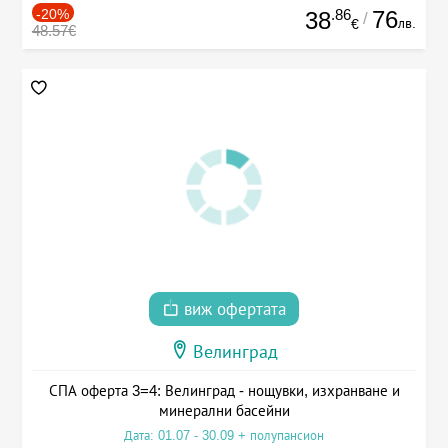
-20%
.86
76
38
/
лв.
€
48.57€
виж офертата
Велинград
СПА оферта 3=4: Велинград - нощувки, изхранване и
минерални басейни
Дата: 01.07 - 30.09 + полупансион