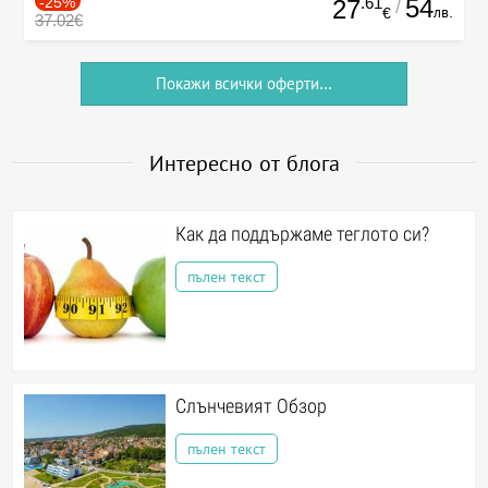
-25%
.61
54
27
/
лв.
€
37.02€
Покажи всички оферти...
Интересно от блога
Как да поддържаме теглото си?
пълен текст
Слънчевият Обзор
пълен текст