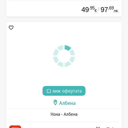
.95
.69
49
97
/
€
лв.
виж офертата
Албена
Нона - Албена