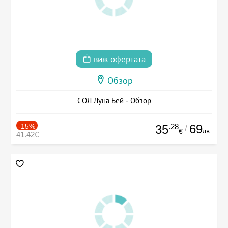
виж офертата
Обзор
СОЛ Луна Бей - Обзор
-15%
.28
69
35
/
лв.
€
41.42€