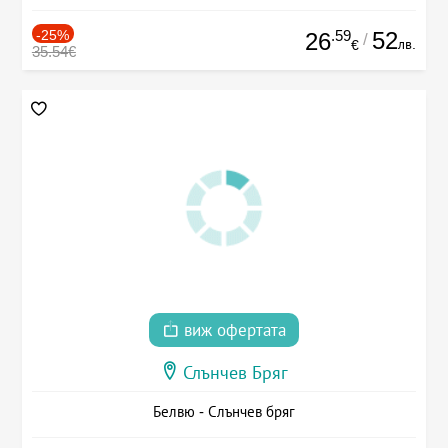
-25%
.59
52
26
/
лв.
€
35.54€
виж офертата
Слънчев Бряг
Белвю - Слънчев бряг