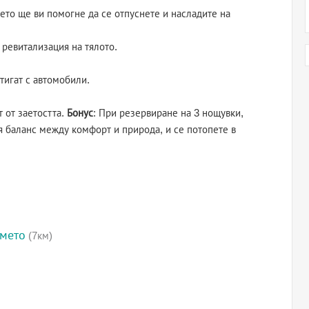
ето ще ви помогне да се отпуснете и насладите на
 ревитализация на тялото.
стигат с автомобили.
т от заетостта.
Бонус
: При резервиране на 3 нощувки,
я баланс между комфорт и природа, и се потопете в
емето
(7км)