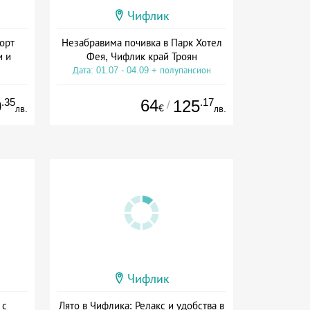
Чифлик
орт
Незабравима почивка в Парк Хотел
и и
Фея, Чифлик край Троян
Дата: 01.07 - 04.09 + полупансион
ион
.35
64
.17
0
125
/
€
лв.
лв.
Чифлик
 с
Лято в Чифлика: Релакс и удобства в