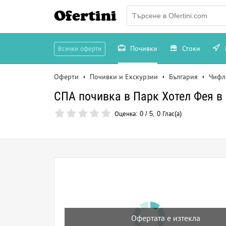
Ofertini
Почивки
Стоки
Всички оферти
Оферти
Почивки и Екскурзии
България
Чифл
СПА почивка в Парк Хотел Фея в
Оценка:
0
/
5
,
0
Глас(а)
Офертата е изтекла