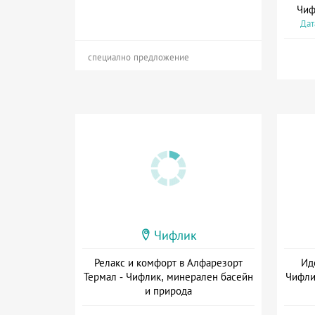
Чиф
Дат
специално предложение
Чифлик
Релакс и комфорт в Алфарезорт
Ид
Термал - Чифлик, минерален басейн
Чифли
и природа
Дата: 14.09 - 22.12 + полупансион
Да