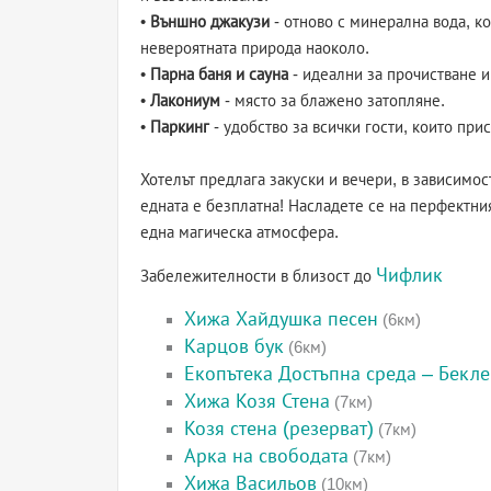
•
Външно джакузи
- отново с минерална вода, ко
невероятната природа наоколо.
•
Парна баня и сауна
- идеални за прочистване и
•
Лакониум
- място за блажено затопляне.
•
Паркинг
- удобство за всички гости, които при
Хотелът предлага закуски и вечери, в зависимос
едната е безплатна! Насладете се на перфектни
една магическа атмосфера.
Чифлик
Забележителности в близост до
Хижа Хайдушка песен
(6км)
Карцов бук
(6км)
Екопътека Достъпна среда – Бекл
Хижа Козя Стена
(7км)
Козя стена (резерват)
(7км)
Арка на свободата
(7км)
Хижа Васильов
(10км)