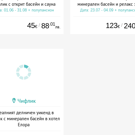
лик с открит басейн и сауна
минерален басейн и релакс 
а: 01.06 - 31.08 + полупансион
Дата: 23.07 - 04.09 + полупанс
45
.01
123
88
24
/
/
€
€
лв.
Чифлик
еалният делничен уикенд в
к с минерален басейн в хотел
Елора
та: 27.07 - 31.08 + без храна