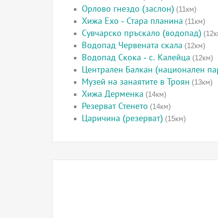
Орлово гнездо (заслон)
(11км)
Хижа Ехо - Стара планина
(11км)
Сувчарско пръскало (водопад)
(12к
Водопад Червената скала
(12км)
Водопад Скока - с. Калейца
(12км)
Централен Балкан (национален па
Музей на занаятите в Троян
(13км)
Хижа Дерменка
(14км)
Резерват Стенето
(14км)
Царичина (резерват)
(15км)