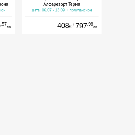
зона
Алфарезорт Терма
ион
Дата: 06.07 - 13.09 + полупансион
.57
408
.98
0
797
/
€
лв.
лв.