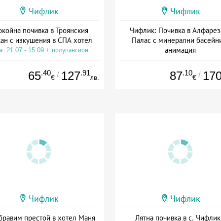
Чифлик
Чифлик
койна почивка в Троянския
Чифлик: Почивка в Алфарез
ан с изкушения в СПА хотел
Палас с минерални басейн
анимация
а: 21.07 - 15.09 + полупансион
Дата: 01.04 - 22.12 + полупанс
.40
.91
.10
65
127
87
17
/
/
€
лв.
€
Чифлик
Чифлик
бравим престой в хотел Маня
Лятна почивка в с. Чифлик