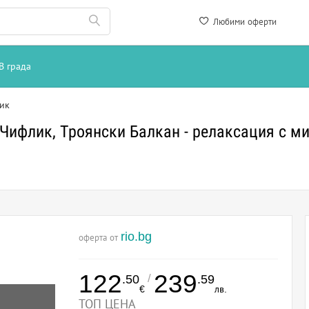
Любими оферти
В града
ик
 Чифлик, Троянски Балкан - релаксация с м
rio.bg
оферта от
122
239
/
.50
.59
€
лв.
ТОП ЦЕНА