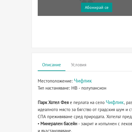
Абонирай се
Описание
Условия
Чифлик
Местоположение:
Тип настаняване:
HB - полупансион
Чифлик
Парк Хотел Фея
е перлата на село
, ра
идеалното място за бягство от градския шум и 
СПА преживяване сред природата. Хотелът предл
•
Минерален басейн
- закрит и изпълнен с леко
и възстановяване.