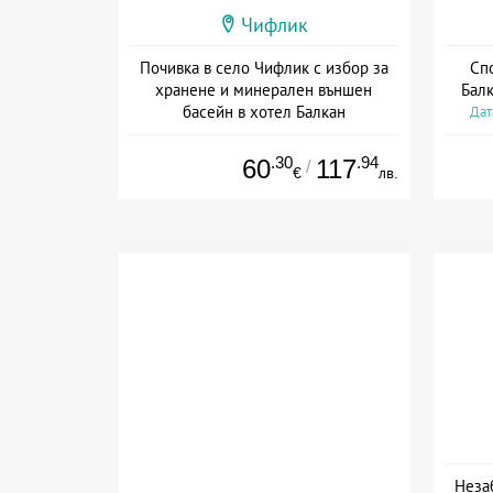
Чифлик
Почивка в село Чифлик с избор за
Спо
хранене и минерален външен
Балк
басейн в хотел Балкан
Дат
Дата: 21.07 - 31.10 + полупансион
.30
.94
60
117
/
€
лв.
Неза