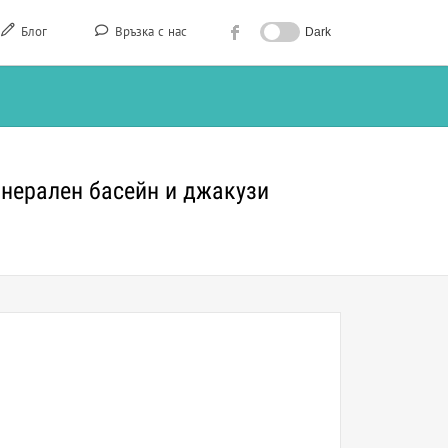
Блог
Връзка с нас
Dark
инерален басейн и джакузи