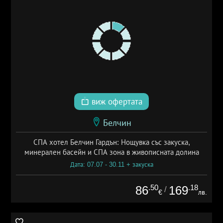
виж офертата
Белчин
СПА хотел Белчин Гардън: Нощувка със закуска,
минерален басейн и СПА зона в живописната долина
Дата: 07.07 - 30.11 + закуска
.50
.18
86
169
/
€
лв.