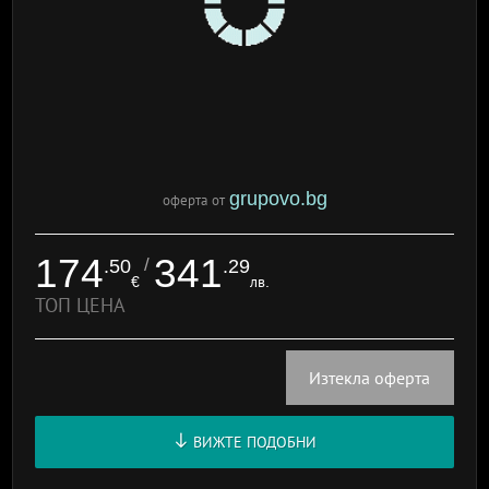
grupovo.bg
оферта от
174
341
/
.50
.29
€
лв.
ТОП ЦЕНА
Изтекла оферта
ВИЖТЕ ПОДОБНИ