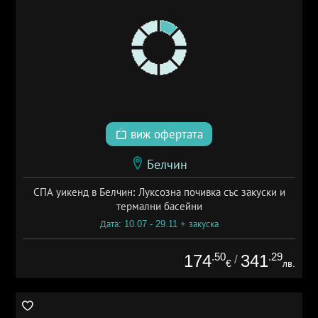
виж офертата
Белчин
СПА уикенд в Белчин: Луксозна почивка със закуски и
термални басейни
Дата: 10.07 - 29.11 + закуска
.50
.29
174
341
/
€
лв.