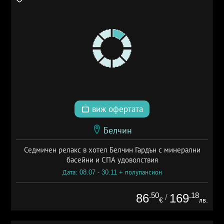
виж офертата
Белчин
Седмичен релакс в хотел Белчин Гардън с минерални
басейни и СПА удоволствия
Дата: 08.07 - 30.11 + полупансион
.50
.18
86
169
/
€
лв.