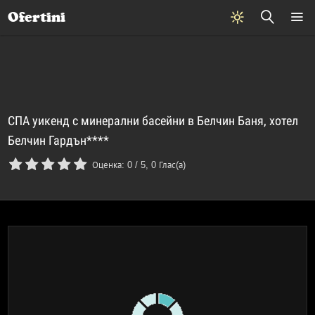
Почивки
Стоки
В града
Всички оферти
Ofertini
СПА уикенд с минерални басейни в Белчин Баня, хотел
Белчин Гардън****
Оценка:
0
/
5
,
0
Глас(а)