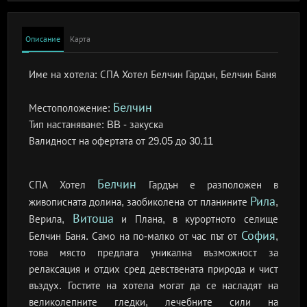
Описание
Карта
Име на хотела:
СПА Хотел Белчин Гардън, Белчин Баня
Белчин
Местоположение:
Тип настаняване:
BB - закуска
Валидност на офертата
от 29.05 до 30.11
Белчин
СПА Хотел
Гардън е разположен в
Рила
живописната долина, заобиколена от планините
,
Витоша
Верила,
и Плана, в курортното селище
София
Белчин Баня. Само на по-малко от час път от
,
това място предлага уникална възможност за
релаксация и отдих сред девствената природа и чист
въздух. Гостите на хотела могат да се насладят на
великолепните гледки, лечебните сили на