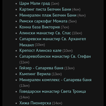
Цари Мали град
(1км)
Картинг писта Белчин Бани
(4км)
Минерален плаж Белчин Бани
(4км)
Римски саркофаг Момата
(5км)
Конна база Виктория
(7км)
Алински манастир Св. Спас
(10км)
Сапаревски манастир Св. Архангел
Михаил
(10км)
Крепост Алинско кале
(10км)
Сапаревобански манастир Св. Стефан
(11км)
Гейзер - Сапарева баня
(13км)
Къмпинг Верила
(13км)
Минерален комплекс - Сапарева баня
(13км)
Говедарски манастир Света Троица
(14км)
Хижа Пионерска
(14км)