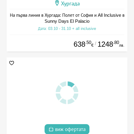
Хургада
На първа линия в Хургада: Полет от София и All Inclusive в
Sunny Days El Palacio
Дата: 03.10 - 31.10 + all inclusive
.50
.80
638
1248
/
€
лв.
виж офертата