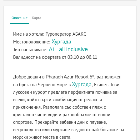
Описание
Карта
Име на хотела:
Туроператор АБАКС
Хургада
Местоположение:
AI - all inclusive
Тип настаняване:
Валидност на офертата
от 03.10 до 06.11
Добре дошли в Pharaoh Azur Resort 5*, разположен
Хургада
на брега на Червено море в
, Египет. Този
луксозен курорт предлага перфектната почивка за
всеки, който търси комбинация от релакс и
приключения. Разполага със собствен плаж с
кристално чисти води и разнообразие от водни
спортове. Прекарайте забавни дни с плуване,
ветроходство или гмуркане в едни от най-богатите на
морски живот места в света.