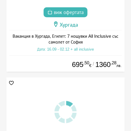
виж офертата
Хургада
Ваканция в Хургада, Египет: 7 нощувки All Inclusive със
самолет от София
Дата: 16.09 - 02.12 + all inclusive
.50
.28
695
1360
/
€
лв.