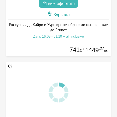
виж офертата
Хургада
Екскурзия до Кайро и Хургада: незабравимо пътешествие
до Египет
Дата: 16.09 - 31.10 + all inclusive
741
.27
1449
/
€
лв.