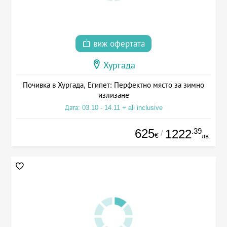
виж офертата
Хургада
Почивка в Хургада, Египет: Перфектно място за зимно
излизане
Дата: 03.10 - 14.11 + all inclusive
625
.39
1222
/
€
лв.