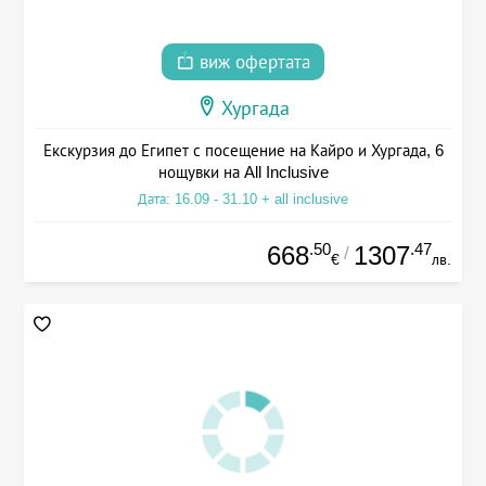
виж офертата
Хургада
Екскурзия до Египет с посещение на Кайро и Хургада, 6
нощувки на All Inclusive
Дата: 16.09 - 31.10 + all inclusive
.50
.47
668
1307
/
€
лв.