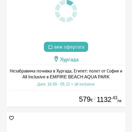
виж офертата
Хургада
Незабравима почивка в Хургада, Египет: полет от София и
All Inclusive в EMPIRE BEACH AQUA PARK
Дата: 16.09 - 05.12 + all inclusive
579
.43
1132
/
€
лв.