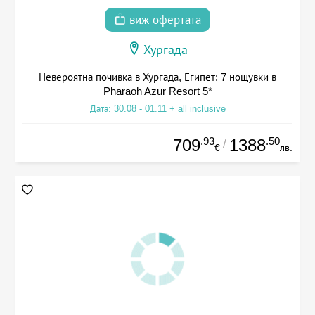
виж офертата
Хургада
Невероятна почивка в Хургада, Египет: 7 нощувки в
Pharaoh Azur Resort 5*
Дата: 30.08 - 01.11 + all inclusive
.93
.50
709
1388
/
€
лв.