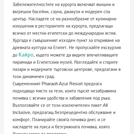
Забележителностите на курорта включват външни и
вътрешни басейни, сауна, джакузи и модерен спа
център. Насладете се на разнообразие от кулинарни
изкушения в ресторантите на курорта, предлагащи
всичко от местни египетски до международни ястия.
Хургада е съвършеният изходен пункт за откриване на
древната култура на Египет. Не пропускайте екскурзия
Кайро
до
, където можете да видите впечатляващите
пирамиди и Египетския музей. Разгледайте и старите
пазари и модерните търговски центрове, предлагани в
този динамичен град.
Съвременният Pharaoh Azur Resort предлага
подходящо място за тези, които търсят незабравима
почивка с всички удобства и забавления под ръка.
Възползвайте се от този изключителен пакет All
Inclusive, предлагащ безпрецедентно обслужване и
комфорт. Планирайте своята почивка днес и се
насладете на лукса и безгрижната почивка, която
Хургада може да предложи.