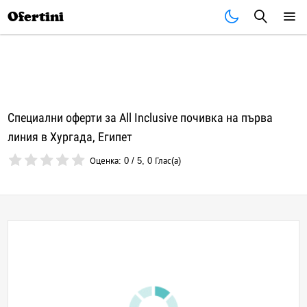
Почивки
Стоки
В града
Всички оферти
Ofertini
Специални оферти за All Inclusive почивка на първа
линия в Хургада, Египет
Оценка:
0
/
5
,
0
Глас(а)