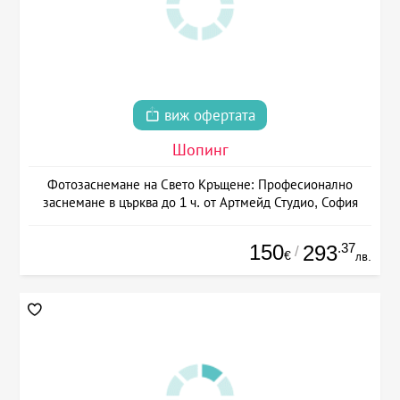
виж офертата
Шопинг
Фотозаснемане на Свето Кръщене: Професионално
заснемане в църква до 1 ч. от Артмейд Студио, София
150
.37
293
/
€
лв.