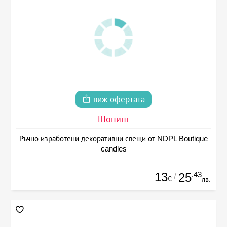
виж офертата
Шопинг
Ръчно изработени декоративни свещи от NDPL Boutique
candles
13
.43
25
/
€
лв.