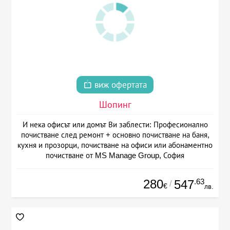
виж офертата
Шопинг
И нека офисът или домът Ви заблести: Професионално
почистване след ремонт + основно почистване на баня,
кухня и прозорци, почистване на офиси или абонаментно
почистване от MS Manage Group, София
280
.63
547
/
€
лв.