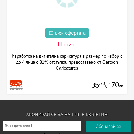
виж офертата
Шопинг
Изработка на дигитална карикатура в размер по избор с
до 4 лица с 31% отстъпка, предоставено от Cartoon
Caricatures
-31%
.79
70
35
/
лв.
€
51.13€
АБОНИРАЙ СЕ ЗА НАШИЯ Е-БЮЛЕТИН