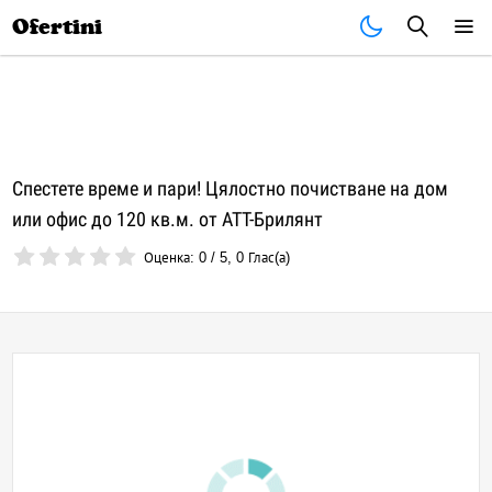
Почивки
Стоки
В града
Всички оферти
Ofertini
Спестете време и пари! Цялостно почистване на дом
или офис до 120 кв.м. от АТТ-Брилянт
Оценка:
0
/
5
,
0
Глас(а)