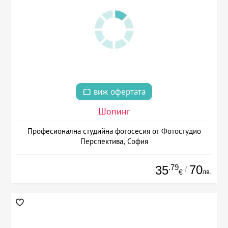
виж офертата
Шопинг
Професионална студийна фотосесия от Фотостудио
Перспектива, София
.79
70
35
/
лв.
€