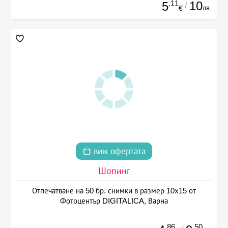
.11
10
5
/
лв.
€
виж офертата
Шопинг
Отпечатване на 50 бр. снимки в размер 10х15 от
Фотоцентър DIGITALICA, Варна
.86
.50