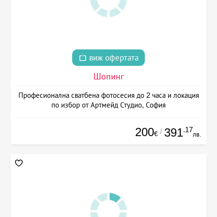
виж офертата
Шопинг
Професионална сватбена фотосесия до 2 часа и локация
по избор от Артмейд Студио, София
200
.17
391
/
€
лв.