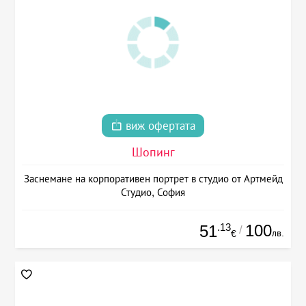
виж офертата
Шопинг
Заснемане на корпоративен портрет в студио от Артмейд
Студио, София
.13
100
51
/
лв.
€