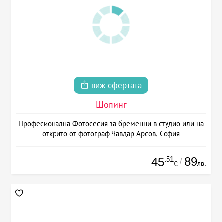
виж офертата
Шопинг
Професионална Фотосесия за бременни в студио или на
открито от фотограф Чавдар Арсов, София
.51
89
45
/
лв.
€