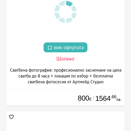
виж офертата
Шопинг
Сватбена фотография: професионално заснемане на цяла
сватба до 8 часа + локация по избор + безплатна
сватбена фотосесия от Артмейд Студио
800
.66
1564
/
€
лв.