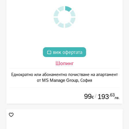
виж офертата
Шопинг
Еднократно или абонаментно почистване на апартамент
от MS Manage Group, София
99
.63
193
/
€
лв.