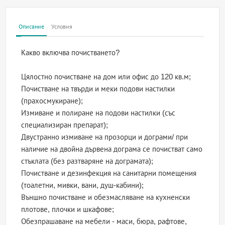
Описание
Условия
Какво включва почистването?
Цялостно почистване на дом или офис до 120 кв.м;
Почистване на твърди и меки подови настилки
(прахосмукиране);
Измиване и полиране на подови настилки (със
специализиран препарат);
Двустранно измиване на прозорци и дограми/ при
наличие на двойна дървена дограма се почистват само
стъклата (без разтваряне на дограмата);
Почистване и дезинфекция на санитарни помещения
(тоалетни, мивки, вани, душ-кабини);
Външно почистване и обезмасляване на кухненски
плотове, плочки и шкафове;
Обезпрашаване на мебели - маси, бюра, рафтове,