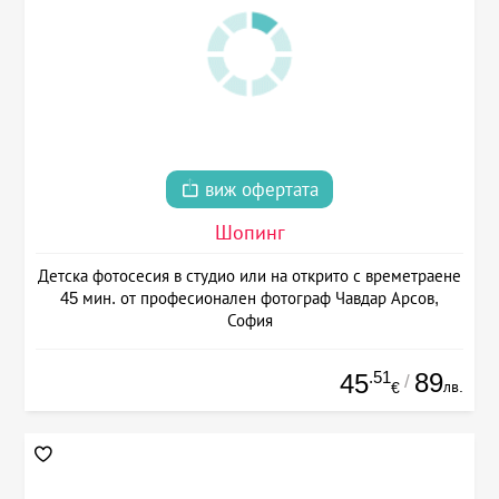
виж офертата
Шопинг
Детска фотосесия в студио или на открито с времетраене
45 мин. от професионален фотограф Чавдар Арсов,
София
.51
89
45
/
лв.
€