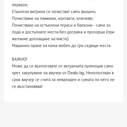
первази;
Стъклени витрини се почистват само външно;
Почистване на паяжини, контакти, ключове;
Почистване на остъклени тераси и балкони - само за
пода и достъпните места-без дограма и прозорци (при
желание доплащане на място)
Машинно пране на мека мебел до три седящи места.
ВАЖНО!
Може да се възползвате от актуалната промоция само
чрез закупуване на ваучер от Deals.bg. Неизползван в
срок ваучер се счита за невалиден и сумата по него не
се възстановява!