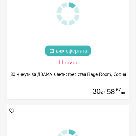
виж офертата
Шопинг
30 минути за ДВАМА в антистрес стая Rage Room, София
30
.67
58
/
€
лв.