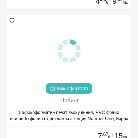
4
9
/
€
лв.
виж офертата
Шопинг
Широкоформатен печат върху винил, PVC фолио
или perfo фолио от рекламна агенция Number One, Варна
.67
15
7
/
лв.
€