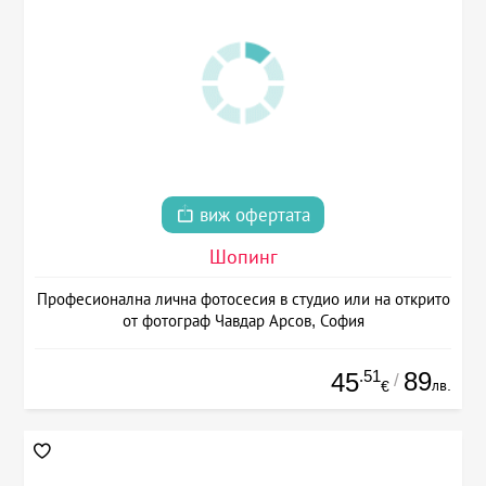
виж офертата
Шопинг
Професионална лична фотосесия в студио или на открито
от фотограф Чавдар Арсов, София
.51
89
45
/
лв.
€