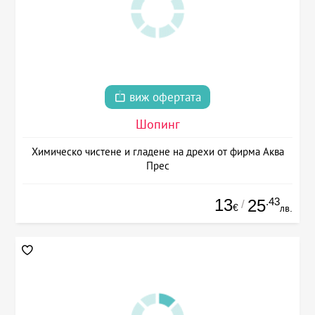
виж офертата
Шопинг
Химическо чистене и гладене на дрехи от фирма Аква
Прес
13
.43
25
/
€
лв.