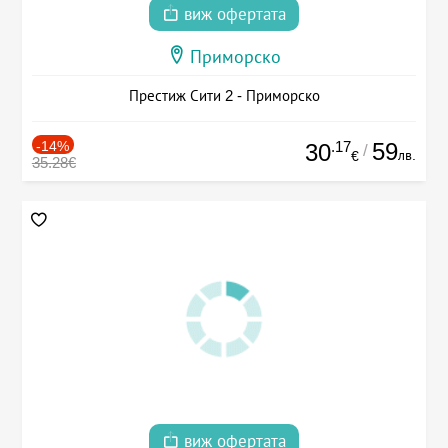
виж офертата
Приморско
Престиж Сити 2 - Приморско
-14%
.17
59
30
/
лв.
€
35.28€
виж офертата