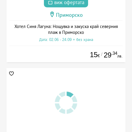
виж офертата
Приморско
Хотел Синя Лагуна: Нощувка и закуска край северния
плаж в Приморско
Дата: 02.06 - 24.09 + без храна
15
.34
29
/
€
лв.