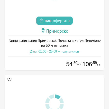
виж офертата
Приморско
Ранни записвания Приморско: Почивка в хотел Пенелопе
на 50 м от плажа
Дата: 01.06 - 25.09 + полупансион
.50
.59
54
106
/
€
лв.