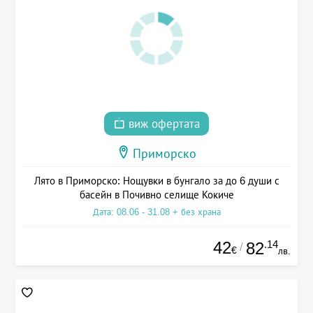
виж офертата
Приморско
Лято в Приморско: Нощувки в бунгало за до 6 души с
басейн в Почивно селище Кокиче
Дата: 08.06 - 31.08 + без храна
42
.14
82
/
€
лв.