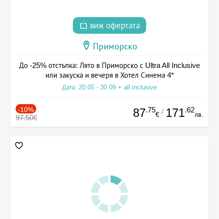
виж офертата
Приморско
До -25% отстъпка: Лято в Приморско с Ultra All Inclusive
или закуска и вечеря в Хотел Синема 4*
Дата: 20.05 - 30.09 + all inclusive
-10%
.75
.62
87
171
/
€
лв.
97.50€