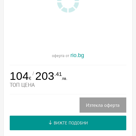
rio.bg
оферта от
104
203
/
.41
€
лв.
ТОП ЦЕНА
Изтекла оферта
ВИЖТЕ ПОДОБНИ