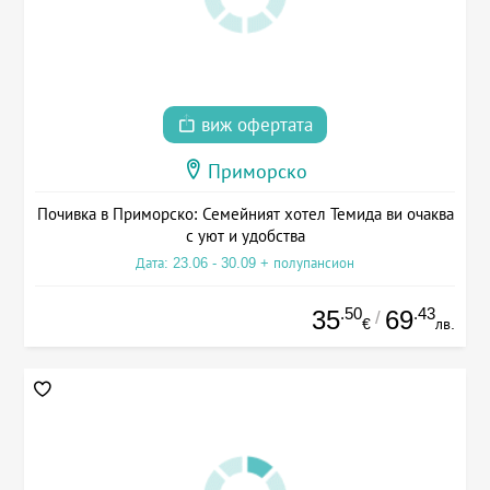
виж офертата
Приморско
Почивка в Приморско: Семейният хотел Темида ви очаква
с уют и удобства
Дата: 23.06 - 30.09 + полупансион
.50
.43
35
69
/
€
лв.