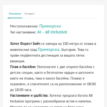
Описание
Условия
Приморско
Местоположение:
AI - all inclusive
Тип настаняване:
Хотел Форест Бийч
се намира на 150 метра от плажа в
Приморско
живописния град
, България. Това го
прави перфектната дестинация за вашата лятна
ваканция.
Плаж и басейни:
Разполагате с две открити басейни с
детски секции, както и безплатни чадъри и шезлонги
както на плажа, така и около басейна. Плажът е
охраняем, а спасителите са на разположение от 08:00
до 18:00 часа.
Настаняване и удобства:
Хотелът предлага богата All
Inclusive програма с разнообразни ястия и напитки.
Можете да се насладите на ястия на блок маса,