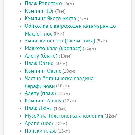
Плаж Ропотамо
(7км)
Къмпинг Юг
(7км)
Къмпинг Якото място
(7км)
Обиколка с ветроходен катамаран до
Маслен нос
(8км)
Змийски остров (Свети Тома)
(9км)
Малкото кале (крепост)
(10км)
Алепу (блато)
(10км)
Плаж Оазис
(10км)
Къмпинг Оазис
(10км)
Частна ботаническа градина
Серафимови
(10км)
Алепу (плаж)
(11км)
Къмпинг Арапя
(12км)
Плаж Дюни
(12км)
Музей на Толстоистката колония
(12км)
Арапя (нос)
(12км)
Попски плаж
(13км)