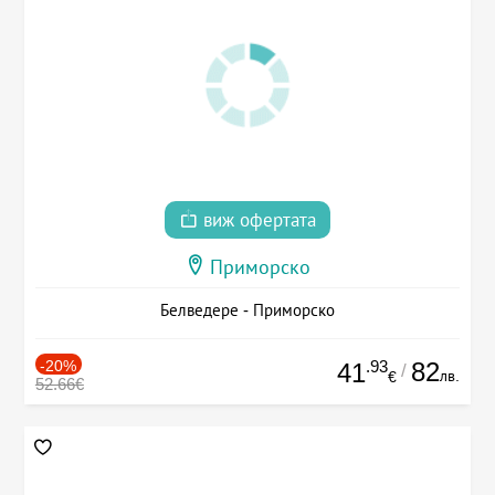
виж офертата
Приморско
Белведере - Приморско
-20%
.93
82
41
/
лв.
€
52.66€