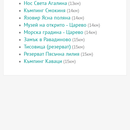
Нос Света Агалина
(13км)
Къмпинг Смокиня
(14км)
Язовир Ясна поляна
(14км)
Музей на открито - Царево
(14км)
Морска градина - Царево
(14км)
Замък в Равадиново
(15км)
Тисовица (резерват)
(15км)
Резерват Пясъчна лилия
(15км)
Къмпинг Каваци
(15км)