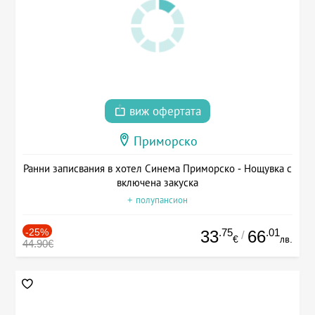
виж офертата
Приморско
Ранни записвания в хотел Синема Приморско - Нощувка с
включена закуска
+ полупансион
-25%
.75
.01
33
66
/
€
лв.
44.90€