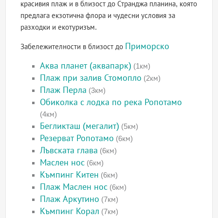
красивия плаж и в близост до Странджа планина, която
предлага екзотична флора и чудесни условия за
разходки и екотуризъм.
Приморско
Забележителности в близост до
Аква планет (аквапарк)
(1км)
Плаж при залив Стомопло
(2км)
Плаж Перла
(3км)
Обиколка с лодка по река Ропотамо
(4км)
Бегликташ (мегалит)
(5км)
Резерват Ропотамо
(6км)
Лъвската глава
(6км)
Маслен нос
(6км)
Къмпинг Китен
(6км)
Плаж Маслен нос
(6км)
Плаж Аркутино
(7км)
Къмпинг Корал
(7км)