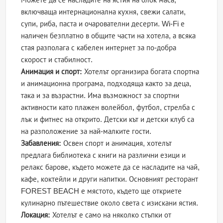
включваща интернационална кухня, свежи салати,
супи, риба, паста и очарователни десерти. Wi-Fi е
наличен безплатно в общите части на хотела, а всяка
стая разполага с кабелен интернет за по-добра
скорост и стабилност.
Анимация и спорт:
Хотелът организира богата спортна
и анимационна програма, подходяща както за деца,
така и за възрастни. Има възможност за спортни
активности като плажен волейбол, футбол, стрелба с
лък и фитнес на открито. Детски кът и детски клуб са
на разположение за най-малките гости.
Забавления:
Освен спорт и анимация, хотелът
предлага библиотека с книги на различни езици и
релакс барове, където можете да се насладите на чай,
кафе, коктейли и други напитки. Основният ресторант
FOREST BEACH е мястото, където ще откриете
кулинарно пътешествие около света с изискани ястия.
Локация:
Хотелът е само на няколко стъпки от