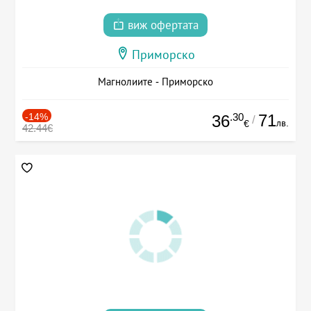
виж офертата
Приморско
Магнолиите - Приморско
-14%
.30
71
36
/
лв.
€
42.44€