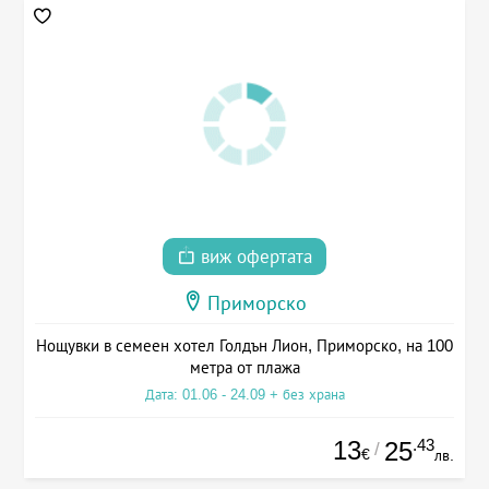
виж офертата
Приморско
Нощувки в семеен хотел Голдън Лион, Приморско, на 100
метра от плажа
Дата: 01.06 - 24.09 + без храна
13
.43
25
/
€
лв.