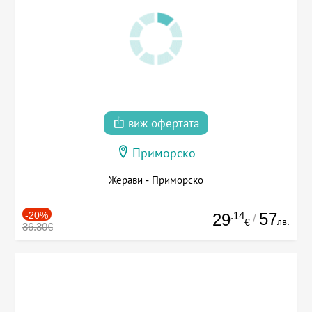
виж офертата
Приморско
Жерави - Приморско
-20%
.14
57
29
/
лв.
€
36.30€